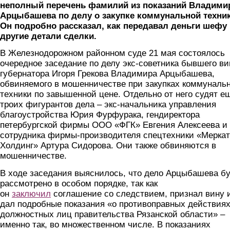
неполный перечень фамилий из показаний Владими
Арцыбашева по делу о закупке коммунальной техник
Он подробно рассказал, как передавал деньги шефу 
другие детали сделки.
В Железнодорожном районном суде 21 мая состоялось
очередное заседание по делу экс-советника бывшего ви
губернатора Игоря Грекова Владимира Арцыбашева,
обвиняемого в мошенничестве при закупках коммуналь
техники по завышенной цене. Отдельно от него судят е
троих фигурантов дела – экс-начальника управления
благоустройства Юрия Фурфурака, гендиректора
петербургской фирмы ООО «ФГК» Евгения Алексеева и
сотрудника фирмы-производителя спецтехники «Мерка
Холдинг» Артура Сидорова. Они также обвиняются в
мошенничестве.
В ходе заседания выяснилось, что дело Арцыбашева бу
рассмотрено в особом порядке, так как
он
заключил
соглашение со следствием, признал вину 
дал подробные показания «о противоправных действия
должностных лиц правительства Рязанской области» –
именно так, во множественном числе. В показаниях