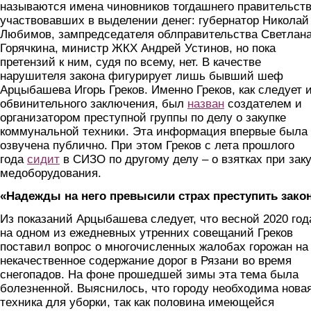
называются имена чиновников тогдашнего правительств
участвовавших в выделении денег: губернатор Николай
Любимов, зампредседателя облправительства Светлан
Горячкина, министр ЖКХ Андрей Устинов, но пока
претензий к ним, судя по всему, нет. В качестве
нарушителя закона фигурирует лишь бывший шеф
Арцыбашева Игорь Греков. Именно Греков, как следует 
обвинительного заключения, был
назван
создателем и
организатором преступной группы по делу о закупке
коммунальной техники. Эта информация впервые была
озвучена публично. При этом Греков с лета прошлого
года
сидит
в СИЗО по другому делу – о взятках при зак
медоборудования.
«Надежды на него превысили страх преступить зако
Из показаний Арцыбашева следует, что весной 2020 год
на одном из ежедневных утренних совещаний Греков
поставил вопрос о многочисленных жалобах горожан на
некачественное содержание дорог в Рязани во время
снегопадов. На фоне прошедшей зимы эта тема была
болезненной. Выяснилось, что городу необходима нова
техника для уборки, так как половина имеющейся