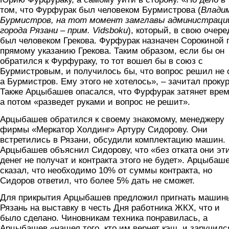
том, что Фурфурак был человеком Бурмистрова (
Влади
Бурмистров, на тот момент замглавы администраци
города Рязани – прим.
Vidsboku
), который, в свою очере
был человеком Грекова. Фурфурак назначен Сорокиной 
прямому указанию Грекова. Таким образом, если бы он
обратился к Фурфураку, то тот вошел бы в союз с
Бурмистровым, и получилось бы, что вопрос решил не 
а Бурмистров. Ему этого не хотелось», – зачитал прокур
Также Арцыбашев опасался, что Фурфурак затянет врем
а потом «разведет руками и вопрос не решит».
Арцыбашев обратился к своему знакомому, менеджеру
фирмы «Меркатор Холдинг» Артуру Сидорову. Они
встретились в Рязани, обсудили комплектацию машин.
Арцыбашев объяснил Сидорову, что «без отката они эт
денег не получат и контракта этого не будет». Арцыбаш
сказал, что необходимо 10% от суммы контракта, но
Сидоров ответил, что более 5% дать не сможет.
Для прикрытия Арцыбашев предложил пригнать машин
Рязань на выставку в честь Дня работника ЖКХ, что и
было сделано. Чиновникам техника понравилась, а
Арцыбашев «нашел того, кто им вернет кэш, и заручилс