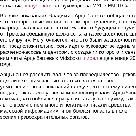
«откаты»,
полученные
от руководства МУП «РМПТС».
В своих показаниях Владимир Арцыбашев сообщал о т
что его корыстные мотивы в этом преступлении, в перв
очередь, заключались в том, «чтобы в будущем получи
от Грекова обещанную должность, а также должность д
его супруги». Не уточняется, что это были за должности
но, предположительно, речь идет о руководстве единым
расчетно-кассовым центром, о создании которого и связ
ним четы Арцыбашевых Vidsboku
писал
еще в конце 20
года.
Арцыбашев рассчитывал, что за посредничество Греков
поделится с ним частью этого «отката» на свое
усмотрение, но из показаний следует, что тот ему ничег
не дал, так как «не успел или не планировал». Арцыбаш
отмечал, что побоялся сразу взять какую-то сумму, так 
«в то время о нем много и негативно писали средства
массовой информации», и он боялся попасть в поле
зрения правоохранительных органов.