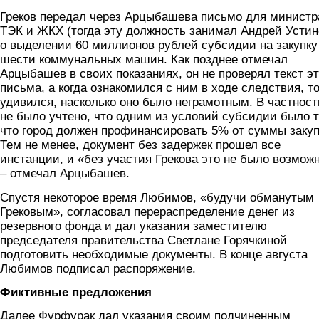
Греков передал через Арцыбашева письмо для министр
ТЭК и ЖКХ (тогда эту должность занимал Андрей Устин
о выделении 60 миллионов рублей субсидии на закупку
шести коммунальных машин. Как позднее отмечал
Арцыбашев в своих показаниях, он не проверял текст эт
письма, а когда ознакомился с ним в ходе следствия, т
удивился, насколько оно было неграмотным. В частност
не было учтено, что одним из условий субсидии было т
что город должен профинансировать 5% от суммы закуп
Тем не менее, документ без задержек прошел все
инстанции, и «без участия Грекова это не было возмож
– отмечал Арцыбашев.
Спустя некоторое время Любимов, «будучи обманутым
Грековым», согласовал перераспределение денег из
резервного фонда и дал указания заместителю
председателя правительства Светлане Горячкиной
подготовить необходимые документы. В конце августа
Любимов подписал распоряжение.
Фиктивные предложения
Далее Фурфурак дал указания своим подчиненным