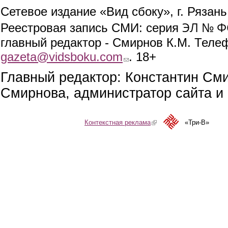
Сетевое издание «Вид сбоку», г. Рязан
ЭЛ № ФС
Реестровая запись СМИ: серия
главный редактор - Смирнов К.М. Телефо
gazeta@vidsboku.com
(link sends e-mail)
. 18+
Главный редактор: Константин См
Смирнова, администратор сайта и 
Контекстная реклама
(link is external)
«Три-В»