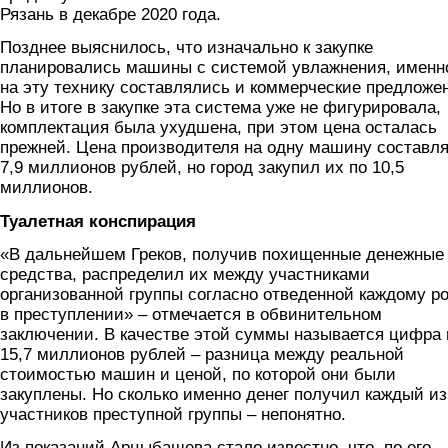
Рязань в декабре 2020 года.
Позднее выяснилось, что изначально к закупке
планировались машины с системой увлажнения, именн
на эту технику составлялись и коммерческие предложе
Но в итоге в закупке эта система уже не фигурировала,
комплектация была ухудшена, при этом цена осталась
прежней. Цена производителя на одну машину составл
7,9 миллионов рублей, но город закупил их по 10,5
миллионов.
Туалетная конспирация
«В дальнейшем Греков, получив похищенные денежные
средства, распределил их между участниками
организованной группы согласно отведенной каждому р
в преступлении» – отмечается в обвинительном
заключении. В качестве этой суммы называется цифра 
15,7 миллионов рублей – разница между реальной
стоимостью машин и ценой, по которой они были
закуплены. Но сколько именно денег получил каждый из
участников преступной группы – непонятно.
Из показаний Арцыбашева стало известно, что, по его