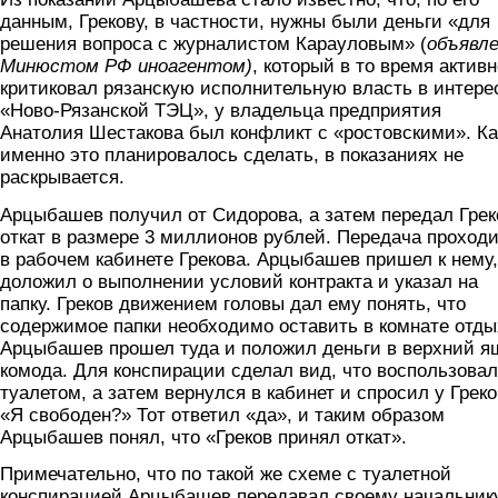
данным, Грекову, в частности, нужны были деньги «для
решения вопроса с журналистом Карауловым» (
объявл
Минюстом РФ иноагентом)
, который в то время активн
критиковал рязанскую исполнительную власть в интере
«Ново-Рязанской ТЭЦ», у владельца предприятия
Анатолия Шестакова был конфликт с «ростовскими». Ка
именно это планировалось сделать, в показаниях не
раскрывается.
Арцыбашев получил от Сидорова, а затем передал Грек
откат в размере 3 миллионов рублей. Передача проход
в рабочем кабинете Грекова. Арцыбашев пришел к нему,
доложил о выполнении условий контракта и указал на
папку. Греков движением головы дал ему понять, что
содержимое папки необходимо оставить в комнате отды
Арцыбашев прошел туда и положил деньги в верхний я
комода. Для конспирации сделал вид, что воспользова
туалетом, а затем вернулся в кабинет и спросил у Греко
«Я свободен?» Тот ответил «да», и таким образом
Арцыбашев понял, что «Греков принял откат».
Примечательно, что по такой же схеме с туалетной
конспирацией Арцыбашев передавал своему начальник