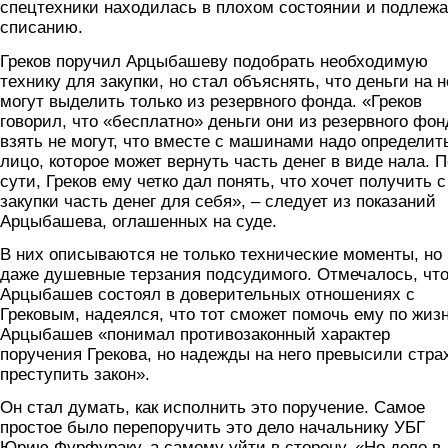
спецтехники находилась в плохом состоянии и подлеж
списанию.
Греков поручил Арцыбашеву подобрать необходимую
технику для закупки, но стал объяснять, что деньги на н
могут выделить только из резервного фонда. «Греков
говорил, что «бесплатно» деньги они из резервного фон
взять не могут, что вместе с машинами надо определит
лицо, которое может вернуть часть денег в виде нала. П
сути, Греков ему четко дал понять, что хочет получить с
закупки часть денег для себя», – следует из показаний
Арцыбашева, оглашенных на суде.
В них описываются не только технические моменты, но
даже душевные терзания подсудимого. Отмечалось, чт
Арцыбашев состоял в доверительных отношениях с
Грековым, надеялся, что тот сможет помочь ему по жиз
Арцыбашев «понимал противозаконный характер
поручения Грекова, но надежды на него превысили стра
преступить закон».
Он стал думать, как исполнить это поручение. Самое
простое было перепоручить это дело начальнику УБГ
Юрию Фурфураку, а самому уйти в сторону. «Но дело в