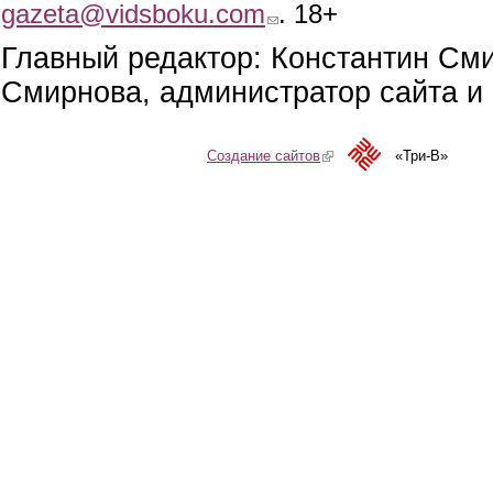
gazeta@vidsboku.com
(link sends e-mail)
. 18+
Главный редактор: Константин См
Смирнова, администратор сайта и 
Создание сайтов
(link is external)
«Три-В»