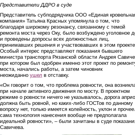
Представители ДДРО в суде
Представитель субподрядчика ООО «Единая кровельна
компания» Татьяна Красных упомянула о том, что
благодаря широкому резонансу, связанному с темой
ремонта моста через Оку, было возбуждено уголовное д
и проведены допросы всех должностных лиц,
принимавших решения и участвовавших в этом проекте
Особый интерес представляют показания бывшего
министра транспорта Рязанской области Андрея Савиче
при котором был одобрен именно этот проект по ремонт
моста, начались работы, а затем чиновник
неожиданно
ушел
в отставку.
«Он говорит о том, что проблема ровности, она возникл
при начале активного движения по мосту. В проектном
режиме о ровности ничего не указывалось, дорога апри
должна быть ровной, но каких-либо ГОСТов по данному
вопросу нет, только имеется колейность, уклон и прочее
сама технология нанесения вообще не предполагала
идеальной ровности», – были зачитаны в суде показани
Савичева.