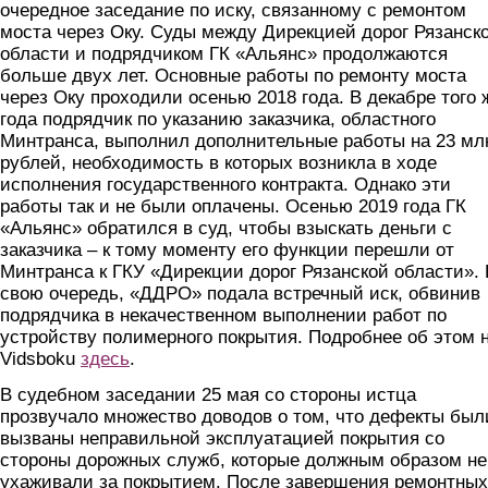
очередное заседание по иску, связанному с ремонтом
моста через Оку. Суды между Дирекцией дорог Рязанск
области и подрядчиком ГК «Альянс» продолжаются
больше двух лет. Основные работы по ремонту моста
через Оку проходили осенью 2018 года. В декабре того 
года подрядчик по указанию заказчика, областного
Минтранса, выполнил дополнительные работы на 23 мл
рублей, необходимость в которых возникла в ходе
исполнения государственного контракта. Однако эти
работы так и не были оплачены. Осенью 2019 года ГК
«Альянс» обратился в суд, чтобы взыскать деньги с
заказчика – к тому моменту его функции перешли от
Минтранса к ГКУ «Дирекции дорог Рязанской области». 
свою очередь, «ДДРО» подала встречный иск, обвинив
подрядчика в некачественном выполнении работ по
устройству полимерного покрытия. Подробнее об этом 
Vidsboku
здесь
.
В судебном заседании 25 мая со стороны истца
прозвучало множество доводов о том, что дефекты был
вызваны неправильной эксплуатацией покрытия со
стороны дорожных служб, которые должным образом не
ухаживали за покрытием. После завершения ремонтных