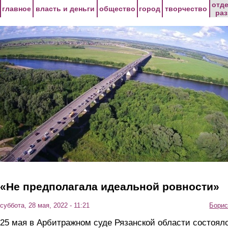
Перейти к основному содержанию
отд
главное
власть и деньги
общество
город
творчество
ра
«Не предполагала идеальной ровности»
суббота, 28 мая, 2022 - 11:21
Борис
25 мая в Арбитражном суде Рязанской области состоял