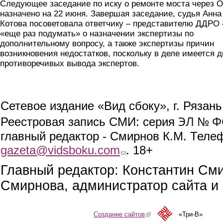
Следующее заседание по иску о ремонте моста через О
назначено на 22 июня. Завершая заседание, судья Анна
Котова посоветовала ответчику – представителю ДДРО 
«еще раз подумать» о назначении экспертизы по
дополнительному вопросу, а также экспертизы причин
возникновения недостатков, поскольку в деле имеется д
противоречивых вывода экспертов.
Сетевое издание «Вид сбоку», г. Рязан
ЭЛ № ФС
Реестровая запись СМИ: серия
главный редактор - Смирнов К.М. Телефо
gazeta@vidsboku.com
(link sends e-mail)
. 18+
Главный редактор: Константин См
Смирнова, администратор сайта и 
Создание сайтов
(link is external)
«Три-В»