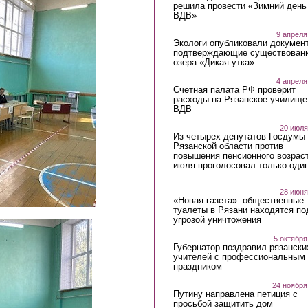
решила провести «Зимний день
ВДВ»
9 апреля
Экологи опубликовали докумен
подтверждающие существован
озера «Дикая утка»
4 апреля
Счетная палата РФ проверит
расходы на Рязанское училище
ВДВ
20 июля
Из четырех депутатов Госдумы 
Рязанской области против
повышения пенсионного возраст
июля проголосовал только оди
28 июня
«Новая газета»: общественные
туалеты в Рязани находятся по
угрозой уничтожения
5 октября
Губернатор поздравил рязански
учителей с профессиональным
праздником
24 ноября
Путину направлена петиция с
просьбой защитить дом