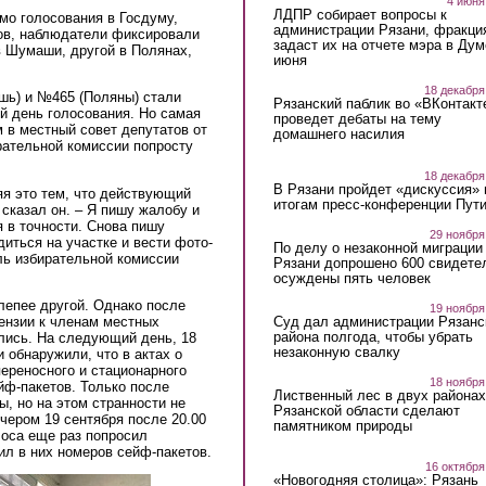
4 июня
ЛДПР собирает вопросы к
мо голосования в Госдуму,
администрации Рязани, фракци
ов, наблюдатели фиксировали
задаст их на отчете мэра в Дум
в Шумаши, другой в Полянах,
июня
18 декабря
ь) и №465 (Поляны) стали
Рязанский паблик во «ВКонтакт
й день голосования. Но самая
проведет дебаты на тему
 в местный совет депутатов от
домашнего насилия
ательной комиссии попросту
18 декабря
В Рязани пройдет «дискуссия» 
яя это тем, что действующий
итогам пресс-конференции Пут
 сказал он. – Я пишу жалобу и
я в точности. Снова пишу
29 ноября
иться на участке и вести фото-
По делу о незаконной миграции
ль избирательной комиссии
Рязани допрошено 600 свидете
осуждены пять человек
лепее другой. Однако после
19 ноября
Суд дал администрации Рязанс
тензии к членам местных
района полгода, чтобы убрать
лись. На следующий день, 18
незаконную свалку
 обнаружили, что в актах о
ереносного и стационарного
18 ноября
йф-пакетов. Только после
Лиственный лес в двух районах
, но на этом странности не
Рязанской области сделают
чером 19 сентября после 20.00
памятником природы
лоса еще раз попросил
ил в них номеров сейф-пакетов.
16 октября
«Новогодняя столица»: Рязань