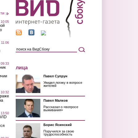
сти
 10:05
ной
о
 11:06
й
 09:33
лица
ник
ичии
Павел Супрун
Увидел логику в вопросе
жителей
 10:32
краже
на
Павел Малков
Рассказал о «вопросе
выживания»
 13:50
OVID
Борис Ясинский
тся
Поручился за свою
трудоспособность