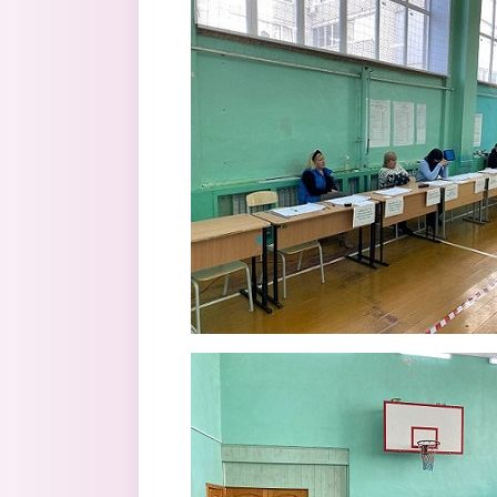
polyany.jpg
polyany3.jpg