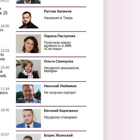
 09:21
я
Рустам Халиков
е 25
Назначен в Тверь
 16:05
е»
Лариса Пастухова
Получила новую
должность в АФК
«Система»
 12:29
по
ина
Ольга Свинцова
 15:40
Неудачно крышанула
 в
Минфин
лей,
Николай Любимов
 17:18
кого
Не получил портрет
 16:45
Евгений Кириченко
Неудачно станцевал
 15:57
Борис Ясинский