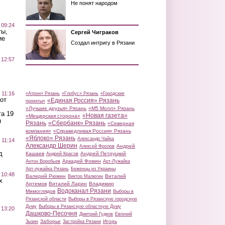
Не понят народом
 09:24
ты,
Сергей Чиграков
ие
Создал интригу в Рязани
 12:57
 11:16
«Атрон» Рязань
«Глобус» Рязань
«Городские
от
«Единая Россия» Рязань
проекты»
«Лучшие друзья» Рязань
«М5 Молл» Рязань
а 19
«Новая газета»
«Мещерская сторона»
н
Рязань
«Сбербанк» Рязань
«Северная
компания»
«Справедливая Россия» Рязань
«Яблоко» Рязань
Александр Чайка
 11:14
Александр Шерин
Андрей
Алексей Фролов
д
Кашаев
Андрей Петруцкий
Андрей Красов
Аркадий Фомин
Антон Воробьев
Арт-Лужайка
Арт-лужайка Рязань
Беженцы из Украины
 10:48
Валерий Рюмин
Виталий
Виктор Малюгин
х
Артемов
Виталий Ларин
Владимир
Водоканал Рязани
Мимоглядов
Выборы в
Рязанской области
Выборы в Рязанскую городскую
Думу
Выборы в Рязанскую областную Думу
 13:20
Дашково-Песочня
Дмитрий Гудков
Евгений
Заборье
Игорь
Зызин
Застройка Рязани