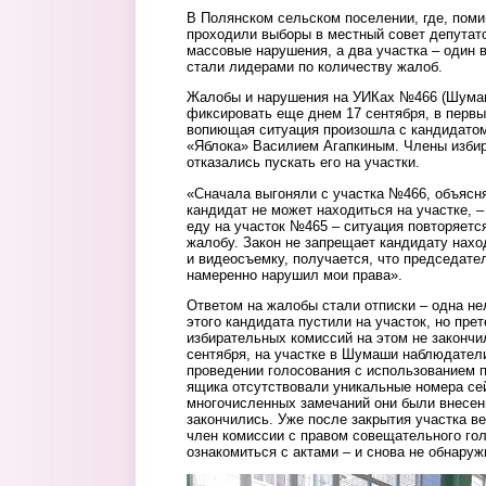
В Полянском сельском поселении, где, поми
проходили выборы в местный совет депутат
массовые нарушения, а два участка – один 
стали лидерами по количеству жалоб.
Жалобы и нарушения на УИКах №466 (Шумаш
фиксировать еще днем 17 сентября, в первы
вопиющая ситуация произошла с кандидатом
«Яблока» Василием Агапкиным. Члены избир
отказались пускать его на участки.
«Сначала выгоняли с участка №466, объясн
кандидат не может находиться на участке, –
еду на участок №465 – ситуация повторяетс
жалобу. Закон не запрещает кандидату наход
и видеосъемку, получается, что председате
намеренно нарушил мои права».
Ответом на жалобы стали отписки – одна не
этого кандидата пустили на участок, но пре
избирательных комиссий на этом не закончи
сентября, на участке в Шумаши наблюдатели
проведении голосования с использованием п
ящика отсутствовали уникальные номера се
многочисленных замечаний они были внесены
закончились. Уже после закрытия участка ве
член комиссии с правом совещательного го
ознакомиться с актами – и снова не обнаруж