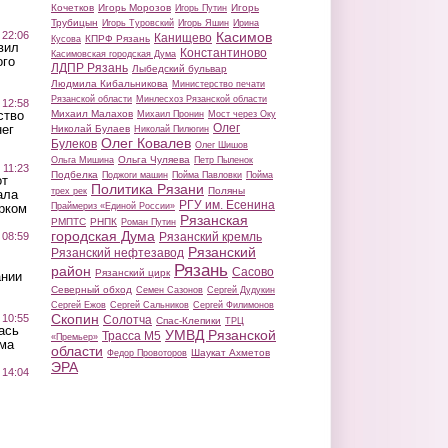
Кочетков
Игорь Морозов
Игорь
Игорь Путин
Трубицын
Игорь Туровский
Игорь Яшин
Ирина
 22:06
Касимов
Канищево
КПРФ Рязань
Кусова
вил
Константиново
Касимовская городская Дума
ого
ЛДПР Рязань
Лыбедский бульвар
Людмила Кибальникова
Министерство печати
Рязанской области
Минлесхоз Рязанской области
 12:58
ство
Михаил Малахов
Михаил Пронин
Мост через Оку
Олег
ег
Николай Булаев
Николай Пилюгин
Олег Ковалев
Булеков
Олег Шишов
Ольга Чуляева
Ольга Мишина
Петр Пыленок
 11:23
Подбелка
Поджоги машин
Пойма Павловки
Пойма
от
Политика Рязани
Поляны
трех рек
ала
РГУ им. Есенина
рком
Праймериз «Единой России»
Рязанская
РМПТС
РНПК
Роман Путин
городская Дума
 08:59
Рязанский кремль
Рязанский
Рязанский нефтезавод
Рязань
район
Сасово
Рязанский цирк
ании
Северный обход
Семен Сазонов
Сергей Дудукин
Сергей Ежов
Сергей Сальников
Сергей Филимонов
Скопин
 10:55
Солотча
Спас-Клепики
ТРЦ
ась
УМВД Рязанской
Трасса М5
«Премьер»
ма
области
Шаукат Ахметов
Федор Провоторов
ЭРА
 14:04