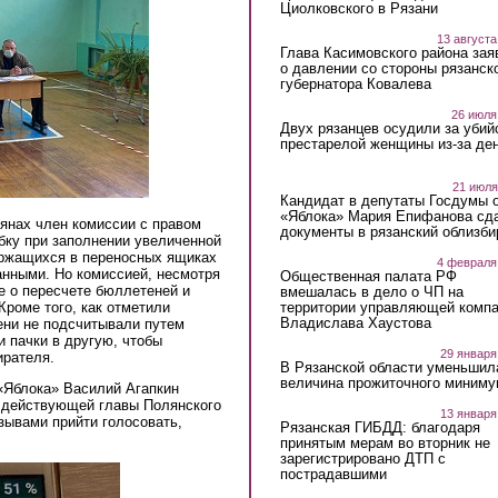
Циолковского в Рязани
13 августа
Глава Касимовского района зая
о давлении со стороны рязанск
губернатора Ковалева
26 июля
Двух рязанцев осудили за убий
престарелой женщины из-за ден
21 июля
Кандидат в депутаты Госдумы 
«Яблока» Мария Епифанова сд
лянах член комиссии с правом
документы в рязанский облизби
бку при заполнении увеличенной
ержащихся в переносных ящиках
4 февраля
анными. Но комиссией, несмотря
Общественная палата РФ
ие о пересчете бюллетеней и
вмешалась в дело о ЧП на
территории управляющей комп
Кроме того, как отметили
Владислава Хаустова
ени не подсчитывали путем
и пачки в другую, чтобы
29 января
ирателя.
В Рязанской области уменьшил
величина прожиточного миниму
«Яблока» Василий Агапкин
 действующей главы Полянского
13 января
зывами прийти голосовать,
Рязанская ГИБДД: благодаря
принятым мерам во вторник не
зарегистрировано ДТП с
пострадавшими