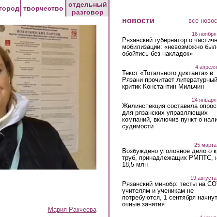
отдельный
город
творчество
разговор
новости
все ново
16 ноября
Рязанский губернатор о частич
мобилизации: «невозможно был
обойтись без накладок»
4 апреля
Текст «Тотального диктанта» в
Рязани прочитает литературны
критик Константин Мильчин
24 января
Жилинспекция составила опрос
для рязанских управляющих
компаний, включив пункт о нал
судимости
25 марта
Возбуждено уголовное дело о 
труб, принадлежащих РМПТС, 
18,5 млн
19 августа
Рязанский минобр: тесты на C
учителям и ученикам не
потребуются, 1 сентября начну
очные занятия
Мария Ракчеева