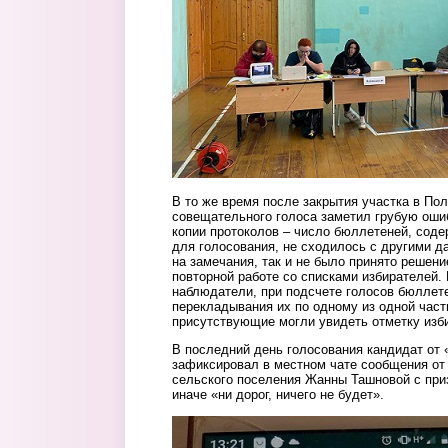
В то же время после закрытия участка в По
совещательного голоса заметил грубую оши
копии протоколов – число бюллетеней, сод
для голосования, не сходилось с другими д
на замечания, так и не было принято решен
повторной работе со списками избирателей. 
наблюдатели, при подсчете голосов бюллет
перекладывания их по одному из одной част
присутствующие могли увидеть отметку изб
В последний день голосования кандидат от 
зафиксировал в местном чате сообщения от
сельского поселения Жанны Ташновой с при
иначе «ни дорог, ничего не будет».
skrin2.jpg