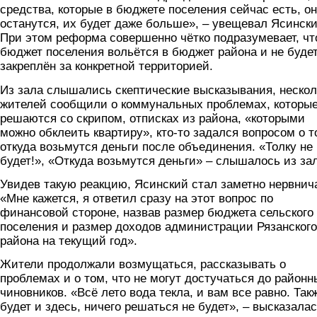
средства, которые в бюджете поселения сейчас есть, о
останутся, их будет даже больше», – увещевал Ясински
При этом реформа совершенно чётко подразумевает, чт
бюджет поселения вольётся в бюджет района и не буде
закреплён за конкретной территорией.
Из зала слышались скептические высказывания, нескол
жителей сообщили о коммунальных проблемах, которы
решаются со скрипом, отписках из района, «которыми
можно обклеить квартиру», кто-то задался вопросом о т
откуда возьмутся деньги после объединения. «Толку не
будет!», «Откуда возьмутся деньги» – слышалось из за
Увидев такую реакцию, Ясинский стал заметно нервнич
«Мне кажется, я ответил сразу на этот вопрос по
финансовой стороне, назвав размер бюджета сельского
поселения и размер доходов администрации Рязанского
района на текущий год».
Жители продолжали возмущаться, рассказывать о
проблемах и о том, что не могут достучаться до районн
чиновников. «Всё лето вода текла, и вам все равно. Так
будет и здесь, ничего решаться не будет», – высказала