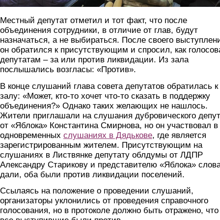
Местный депутат отметил и тот факт, что после
объединения сотрудники, в отличие от глав, будут
назначаться, а не выбираться. После своего выступлен
он обратился к присутствующим и спросил, как голосов
депутатам – за или против ликвидации. Из зала
послышались возгласы: «Против».
В конце слушаний глава совета депутатов обратилась к
залу: «Может, кто-то хочет что-то сказать в поддержку
объединения?» Однако таких желающих не нашлось.
Жители приглашали на слушания дубровического депу
от «Яблока» Константина Смирнова, но он участвовал в
одновременных
слушаниях в Дядькове
, где является
зарегистрированным жителем. Присутствующим на
слушаниях в Листвянке депутату облдумы от ЛДПР
Александру Старикову и представителю «Яблока» слова
дали, оба были против ликвидации поселений.
Ссылаясь на положение о проведении слушаний,
организаторы уклонились от проведения справочного
голосования, но в протоколе должно быть отражено, что