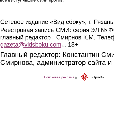
все выступившие были против.
Сетевое издание «Вид сбоку», г. Рязан
ЭЛ № ФС
Реестровая запись СМИ: серия
главный редактор - Смирнов К.М. Телефо
gazeta@vidsboku.com
(link sends e-mail)
. 18+
Главный редактор: Константин См
Смирнова, администратор сайта и 
Поисковая реклама
(link is external)
«Три-В»