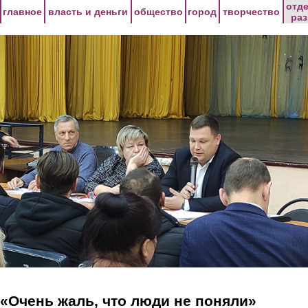
Перейти к основному содержанию
отд
главное
власть и деньги
общество
город
творчество
ра
«Очень жаль, что люди не поняли»