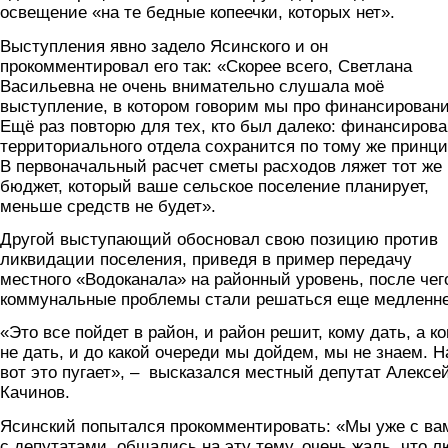
освещение «на те бедные копеечки, которых нет».
Выступления явно задело Ясинского и он
прокомментировал его так: «Скорее всего, Светлана
Васильевна не очень внимательно слушала моё
выступление, в котором говорим мы про финансировани
Ещё раз повторю для тех, кто был далеко: финансиров
территориального отдела сохранится по тому же принци
В первоначальный расчет сметы расходов ляжет тот же
бюджет, который ваше сельское поселение планирует,
меньше средств не будет».
Другой выступающий обосновал свою позицию против
ликвидации поселения, приведя в пример передачу
местного «Водоканала» на районный уровень, после чег
коммунальные проблемы стали решаться еще медленне
«Это все пойдет в район, и район решит, кому дать, а к
не дать, и до какой очереди мы дойдем, мы не знаем. Н
вот это пугает», – высказался местный депутат Алексе
Качинов.
Ясинский попытался прокомментировать: «Мы уже с ва
с депутатами, общались на эту тему, очень жаль, что 