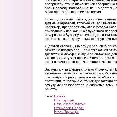
политической сфере был совершенно неизвес
восприняли это назначение как совершенно 
время оправдывал это мнение – о деятельн
было что-то слышно все это время.
Поэтому разразившийся едва ли не скандал 
для наблюдателей, которые начали высказы
например, предположить, что с уходом Кова
приведшие к назначению случайного человек
исчерпали и Бурцеву теперь надо напомнить 
просто затыкает дыру, когда эта функция ни
С другой стороны, ничего уж особенно сенса
отчете не прозвучало. Если отказаться от ко
достаточно дежурные идеи по снижению давл
что во время губернаторской пересменки лю
переназначения чиновники воспринимают оч
Заступился за Бурцева только упомянутый 
заседании комиссии потребовал от собравш
приличную форму диалога – не перебивать Б
претензии. А госпожа Антонюк достаточно пр
омбудсмен позволяет себе спорить с теми, к
работой.
Теги:
Рязань
Егор Бурцев
Рязанская облдума
Станислав Подоль
Игорь Трубицын