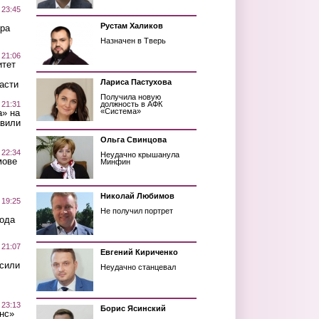
 23:45
Рустам Халиков
ра
Назначен в Тверь
 21:06
итет
Лариса Пастухова
асти
Получила новую
 21:31
должность в АФК
«Система»
а» на
авили
Ольга Свинцова
 22:34
Неудачно крышанула
мове
Минфин
Николай Любимов
 19:25
Не получил портрет
вода
 21:07
Евгений Кириченко
осили
Неудачно станцевал
 23:13
Борис Ясинский
нс»