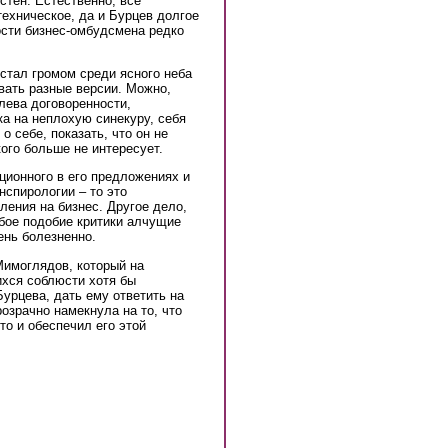
тен. Естественно, все
техническое, да и Бурцев долгое
ости бизнес-омбудсмена редко
стал громом среди ясного неба
вать разные версии. Можно,
лева договоренности,
а на неплохую синекуру, себя
о себе, показать, что он не
кого больше не интересует.
ционного в его предложениях и
нспирологии – то это
ения на бизнес. Другое дело,
бое подобие критики алчущие
ень болезненно.
Мимоглядов, который на
ихся соблюсти хотя бы
урцева, дать ему ответить на
озрачно намекнула на то, что
то и обеспечил его этой