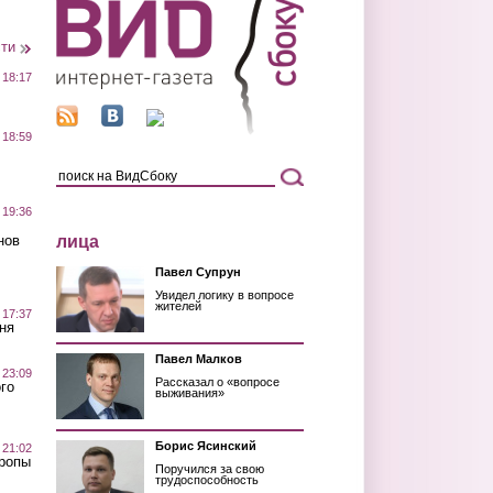
сти
 18:17
 18:59
 19:36
лица
нов
Павел Супрун
Увидел логику в вопросе
жителей
 17:37
ня
Павел Малков
 23:09
Рассказал о «вопросе
го
выживания»
Борис Ясинский
 21:02
Тропы
Поручился за свою
трудоспособность