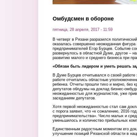
Омбудсмен в обороне
пятница, 28 апреля, 2017 - 11:59
В четверг в Рязани разразился политический
оказалась совершенно неожиданная фигура 
предпринимателей Егор Бурцев. Событие со
развернулось в областной Думе, другое – н
развитию малого и среднего бизнеса при пр
«Обязан быть лидером и уметь решать за
В Думе Бурцев отчитывался о своей работе з
работе отчитались областные уполномоченн
ребенка. Отчеты прошли тихо и мирно, без к
депутатов облдумы на доклад бизнес-омбуд
неожиданностью для журналистов, уже прив
заседаниям депутатов.
Хотя первой неожиданностью стал сам докл
с порога заявил, что «к сожалению, 2016 го
предпринимательства». Число малых и сред
уменьшилось и количество прибыльных ком
Единственным радостным моментом его док
улучшение позиций Рязанской области в нац