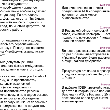
ы, являющиеся действующими
, что «государство
12 июля
ву необходимо «активнее
Для обеспечения топливом
предприятий АПК «предпринят
и-бизнесмены вообще видят его
дополнительные меры» -
ть доклад. По его словам,
облправительство
о. Доклад, отметил Трубицын,
мен «обязан быть лидером и
клад, по мнению депутата, во
11 июля
ростить работу
В Рязанской области сельский
глава, сбивший насмерть 16-ле
подростка, приговорен к 7 года
то потратили на его доклад
колонии-поселения
велось его первоначальное
истику». Правда, независимо
10 июля
Вопрос о расторжении соглаше
тета Рязоблдумы журналистам
по реализации инвестпроекта в
ают.
«Грачиной роще» будет рассмо
в суде, заявил губернатор
льно депутаты решили
нального бизнес-омбудсмена.
9 июля
заседании в мае этого года.
Прокуратура объявила о провер
воздуха в микрорайоне Недост
 на своей странице в Facebook.
в Рязани
ему, а не правительству
ональным законом об
8 июля
 (в т.ч. кадровым) и
В паблике ПУВР автомобилист
делятся информацией о наличи
т правительства региона.
бензина на АЗС в Рязани, с 25 
оченному, а не в адрес органов
пост собрал более двух тысяч
их вопросах и обсуждении
комментариев
ий по улучшению их положения
и предложения, но предлагать
7 июля
ов власти за них - это