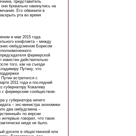
ячкина, представитель
 они буквально накинулись на
мечания. Его обвинили в
раскрыть рта во время
еном в мае 2015 года.
тельного конфликта – между
изнес-омбудсменом Борисом
уполномоченного
 председателя фермерской
л известен действительно
сле того, как на съезде
ладимиру Путину, что
 поддержки
 Путин встретился с
арте 2011 года и последний
кс-губернатору Ковалеву
я с фермерским сообществом.
ра у губернатора ничего
дидата – экс-министра экономики
ыло два омбудсмена –
рственный» по версии
интервью говорил, что таких
рактически нигде не было.
рый доселе в общественной или