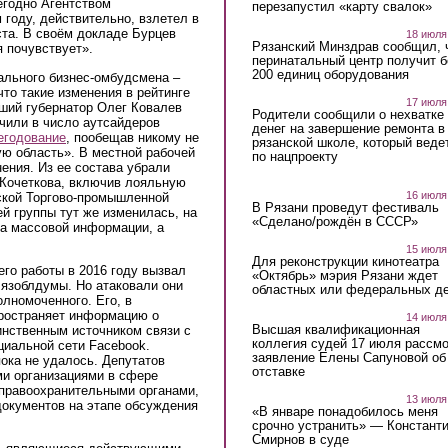
егодно Агентством
перезапустил «карту свалок»
 году, действительно, взлетел в
еста. В своём докладе Бурцев
18 июля
Рязанский Минздрав сообщил, 
я почувствует».
перинатальный центр получит 
200 единиц оборудования
нального бизнес-омбудсмена –
то такие изменения в рейтинге
17 июля
ший губернатор Олег Ковалев
Родители сообщили о нехватке
ючили в число аутсайдеров
денег на завершение ремонта в
егодование
, пообещав никому не
рязанской школе, который веде
ю область». В местной рабочей
по нацпроекту
ения. Из ее состава убрали
 Кочеткова, включив лояльную
16 июля
ской Торгово-промышленной
В Рязани проведут фестиваль
й группы тут же изменилась, на
«Сделано/рождён в СССР»
ва массовой информации, а
15 июля
Для реконструкции кинотеатра
его работы в 2016 году вызвал
«Октябрь» мэрия Рязани ждет
Рязоблдумы. Но атаковали они
областных или федеральных де
олномоченного. Его, в
пространяет информацию о
14 июля
Высшая квалификационная
динственным источником связи с
коллегия судей 17 июля рассмо
циальной сети Facebook.
заявление Елены Сапуновой об
ока не удалось. Депутатов
отставке
ми организациями в сфере
с правоохранительными органами,
13 июля
документов на этапе обсуждения
«В январе понадобилось меня
срочно устранить» — Констант
Смирнов в суде