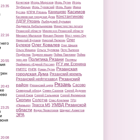
Кочетков
Игорь Морозов
Игорь
Игорь Путин
 23:35
Трубицын
Игорь Туровский
Игорь Яшин
Ирина
Касимов
Канищево
КПРФ Рязань
Кусова
ы
Константиново
Касимовская городская Дума
ЛДПР Рязань
Лыбедский бульвар
Людмила Кибальникова
Министерство печати
Рязанской области
Минлесхоз Рязанской области
 22:16
Михаил Малахов
Михаил Пронин
Мост через Оку
Олег
Николай Булаев
Николай Пилюгин
тнего
Олег Ковалев
Булеков
Олег Шишов
м
Ольга Чуляева
Ольга Мишина
Петр Пыленок
Подбелка
Поджоги машин
Пойма Павловки
Пойма
Политика Рязани
Поляны
трех рек
 20:55
РГУ им. Есенина
ния
Праймериз «Единой России»
Рязанская
РМПТС
РНПК
Роман Путин
трен
городская Дума
Рязанский кремль
Рязанский
Рязанский нефтезавод
Рязань
район
Сасово
Рязанский цирк
 20:43
ке
Северный обход
Семен Сазонов
Сергей Дудукин
оево
Сергей Ежов
Сергей Сальников
Сергей Филимонов
Скопин
Солотча
Спас-Клепики
ТРЦ
УМВД Рязанской
Трасса М5
«Премьер»
 23:25
области
Шаукат Ахметов
Федор Провоторов
ы
ЭРА
и
июня
 20:08