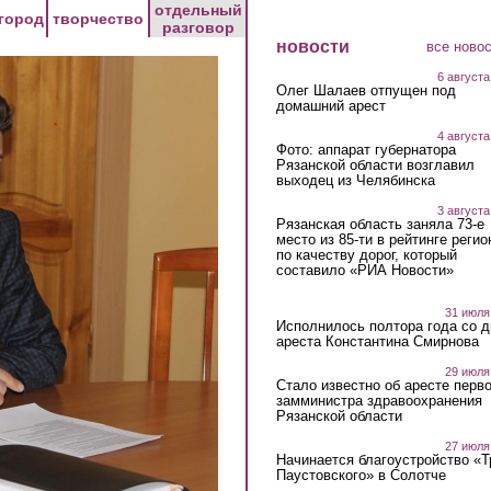
отдельный
город
творчество
разговор
новости
все ново
6 августа
Олег Шалаев отпущен под
домашний арест
4 августа
Фото: аппарат губернатора
Рязанской области возглавил
выходец из Челябинска
3 августа
Рязанская область заняла 73-е
место из 85-ти в рейтинге регио
по качеству дорог, который
составило «РИА Новости»
31 июля
Исполнилось полтора года со д
ареста Константина Смирнова
29 июля
Стало известно об аресте перво
замминистра здравоохранения
Рязанской области
27 июля
Начинается благоустройство «
Паустовского» в Солотче