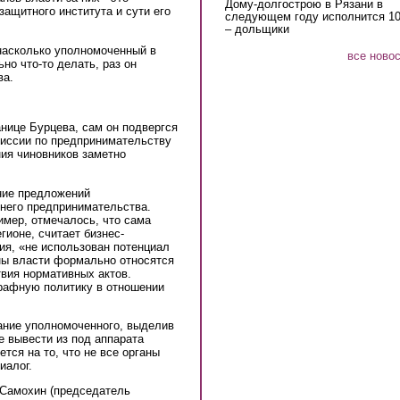
Дому-долгострою в Рязани в
ащитного института и сути его
следующем году исполнится 10
– дольщики
насколько уполномоченный в
все ново
но что-то делать, раз он
ва.
нице Бурцева, сам он подвергся
миссии по предпринимательству
ния чиновников заметно
ние предложений
днего предпринимательства.
имер, отмечалось, что сама
гионе, считает бизнес-
ия, «не использован потенциал
аны власти формально относятся
вия нормативных актов.
рафную политику в отношении
ание уполномоченного, выделив
е вывести из под аппарата
тся на то, что не все органы
иалог.
 Самохин (председатель