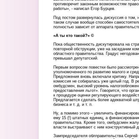
противоречит законным возможностям правоз
работы», - написал Егор Бурцев.
Под постом развернулась дискуссия о том, 
таком случае вообще способен самостоятель
полностью зависит от аппарата правительст
«А ты кто такой?»
©
Пока общественность дискутировала на стра
повторной обструкции, уже на заседании ко
областного правительства. Градус негодова
превышал депутатский.
Первым вопросом повестки было рассмотре
уполномоченного по развитию малого и сре
Предложения вновь включали критику. Напр
комиссия не собиралась уже целый год. В ре
омбудсмен, высокий уровень налогообложен
предоставления льгот». Говорится, что орг
к процедуре оценки регулирующего воздейст
Предлагается сделать более адекватной шт
бизнеса и т. д. и т. п.
Ну, а помимо этого – увеличить финансиров
ему 15 (!) штатных единиц, а финансировани
правительства. Кроме того, омбудсмен жалуе
власти выстраивают с ним конструктивный д
Зампредседателя облправительства Сергей