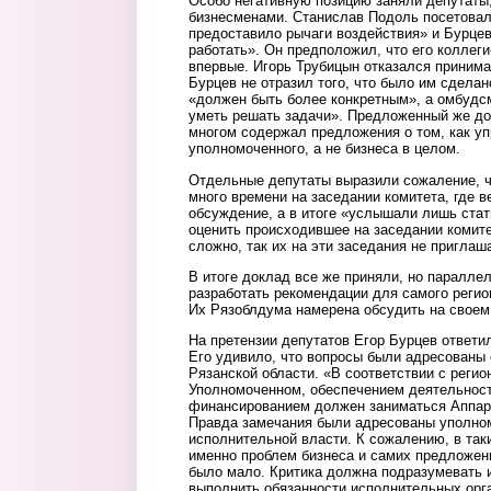
Особо негативную позицию заняли депутат
бизнесменами. Станислав Подоль посетовал
предоставило рычаги воздействия» и Бурце
работать». Он предположил, что его коллег
впервые. Игорь Трубицын отказался принима
Бурцев не отразил того, что было им сделан
«должен быть более конкретным», а омбудс
уметь решать задачи». Предложенный же до
многом содержал предложения о том, как уп
уполномоченного, а не бизнеса в целом.
Отдельные депутаты выразили сожаление, ч
много времени на заседании комитета, где 
обсуждение, а в итоге «услышали лишь стат
оценить происходившее на заседании коми
сложно, так их на эти заседания не приглаш
В итоге доклад все же приняли, но паралле
разработать рекомендации для самого регио
Их Рязоблдума намерена обсудить на своем 
На претензии депутатов Егор Бурцев ответил
Его удивило, что вопросы были адресованы 
Рязанской области. «В соответствии с реги
Уполномоченном, обеспечением деятельности
финансированием должен заниматься Аппара
Правда замечания были адресованы уполном
исполнительной власти. К сожалению, в так
именно проблем бизнеса и самих предложен
было мало. Критика должна подразумевать 
выполнить обязанности исполнительных орган