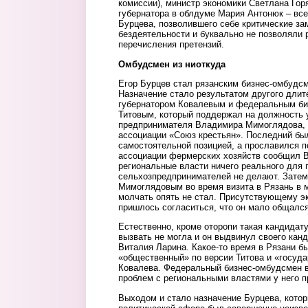
комиссии), министр экономики Светлана Гор
губернатора в облдуме Мария Антонюк – все
Бурцева, позволившего себе критические за
бездеятельности и буквально не позволяли 
перечисления претензий.
Омбудсмен из ниоткуда
Егор Бурцев стал рязанским бизнес-омбудсм
Назначение стало результатом другого дли
губернатором Ковалевым и федеральным б
Титовым, который поддержал на должность 
предпринимателя Владимира Мимоглядова,
ассоциации «Союз крестьян». Последний бы
самостоятельной позицией, а прославился по
ассоциации фермерских хозяйств сообщил В
региональные власти ничего реального для
сельхозпредпринимателей не делают. Затем
Мимоглядовым во время визита в Рязань в м
молчать опять не стал. Присутствующему э
пришлось согласиться, что он мало общалс
Естественно, кроме оторопи такая кандидату
вызвать не могла и он выдвинул своего кан
Виталия Ларина. Какое-то время в Рязани б
«общественный» по версии Титова и «госуда
Ковалева. Федеральный бизнес-омбудсмен в 
проблем с региональными властями у него п
Выходом и стало назначение Бурцева, кото