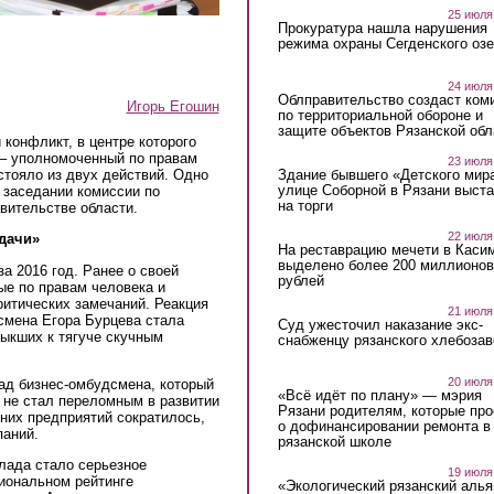
25 июля
Прокуратура нашла нарушения
режима охраны Сегденского озе
24 июля
Облправительство создаст ком
Игорь Егошин
по территориальной обороне и
защите объектов Рязанской обл
 конфликт, в центре которого
– уполномоченный по правам
23 июля
Здание бывшего «Детского мир
стояло из двух действий. Одно
улице Соборной в Рязани выст
а заседании комиссии по
на торги
авительстве области.
22 июля
дачи»
На реставрацию мечети в Каси
выделено более 200 миллионов
а 2016 год. Ранее о своей
рублей
ые по правам человека и
ритических замечаний. Реакция
21 июля
смена Егора Бурцева стала
Суд ужесточил наказание экс-
ыкших к тягуче скучным
снабженцу рязанского хлебоза
20 июля
ад бизнес-омбудсмена, который
«Всё идёт по плану» — мэрия
д не стал переломным в развитии
Рязани родителям, которые пр
них предприятий сократилось,
о дофинансировании ремонта в
паний.
рязанской школе
лада стало серьезное
19 июля
иональном рейтинге
«Экологический рязанский алья