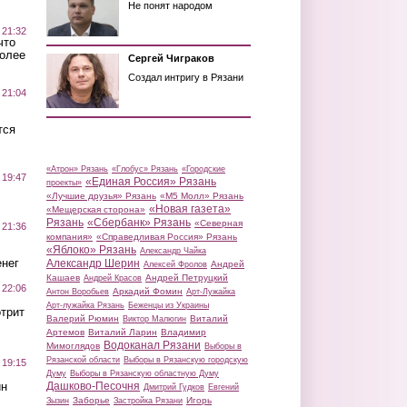
Не понят народом
 21:32
что
более
Сергей Чиграков
Создал интригу в Рязани
 21:04
тся
«Атрон» Рязань
«Глобус» Рязань
«Городские
 19:47
«Единая Россия» Рязань
проекты»
«Лучшие друзья» Рязань
«М5 Молл» Рязань
«Новая газета»
«Мещерская сторона»
Рязань
«Сбербанк» Рязань
«Северная
 21:36
компания»
«Справедливая Россия» Рязань
«Яблоко» Рязань
Александр Чайка
нег
Александр Шерин
Андрей
Алексей Фролов
Кашаев
Андрей Петруцкий
Андрей Красов
 22:06
Аркадий Фомин
Антон Воробьев
Арт-Лужайка
Арт-лужайка Рязань
Беженцы из Украины
трит
Валерий Рюмин
Виталий
Виктор Малюгин
Артемов
Виталий Ларин
Владимир
Водоканал Рязани
Мимоглядов
Выборы в
Рязанской области
Выборы в Рязанскую городскую
 19:15
Думу
Выборы в Рязанскую областную Думу
ин
Дашково-Песочня
Дмитрий Гудков
Евгений
Заборье
Игорь
Зызин
Застройка Рязани