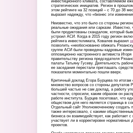
инвестиционного климата, составляемом еж
стратегических инициатив. Регион в прошлом
этом рейтинге на 32 позиций – с 70 до 38 м
выразил надежду, что «бизнес эти изменени
Неизвестно, что это было со стороны регио
реальные ожидания или сарказм. Известно, ч
были продиктованы скандалом, который быв
устроил АСИ. Когда в 2015 году регион вкл
рейтинга инвестклимата, Ковалев выразил
н
позволить «необоснованно обижать Рязанску
группе АСИ были проведены кадровые измен
оппозиционно настроенного активиста Игоря
правительству региона председателя Рязан
палаты Татьяну Гусеву. Деятельность рабоче
ее заседания перестали приглашать средст
показатели моментально пошли вверх.
Критичный доклад Егора Бурцева по итогам 
множество вопросов со стороны депутатов 
большей частью не сам доклад, а работу уп
частности, спросили, каким образом он рас
работе института. Бурцев посетовал, что е
обществом для него является страница в со
Отдельный сайт Уполномоченному создать п
также интересовало, с какими общественны
бизнеса он взаимодействует, как работает 
участвует ли в корректировке нормативных 
проектов.