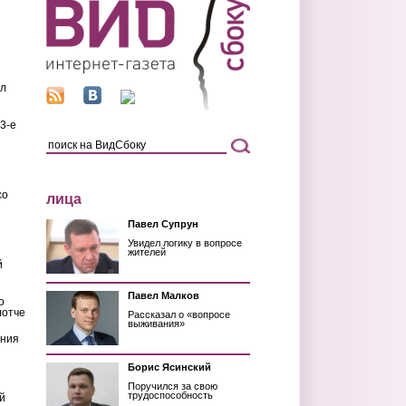
ил
3-е
со
лица
Павел Супрун
Увидел логику в вопросе
жителей
й
Павел Малков
о
лотче
Рассказал о «вопросе
выживания»
ения
Борис Ясинский
Поручился за свою
трудоспособность
й