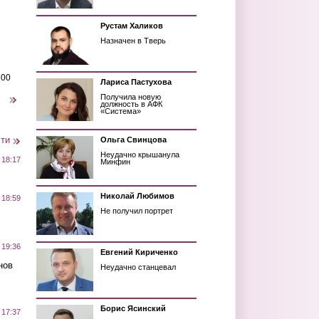
Рустам Халиков
Назначен в Тверь
200
Лариса Пастухова
Получила новую
следующая ›
должность в АФК
«Система»
сти
Ольга Свинцова
Неудачно крышанула
 18:17
Минфин
Николай Любимов
 18:59
Не получил портрет
 19:36
Евгений Кириченко
нов
Неудачно станцевал
Борис Ясинский
 17:37