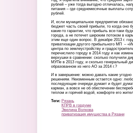
рублей – уже тогда выгодно отличалась, нап
питания – где среднемесячные выплаты сотр
рублей.
И, если муниципальное предприятие обязано
бюджет часть своей прибыли, то когда оно б
какие-то гарантии, что прибыль все-таки бу
города, а не потечет широким потоком в ка
этим еще один вопрос. В декабре 2013 г. го
приватизации другого прибыльного МП – «И
центра по землеустройству и градостроител
перечислило городу в 2014 году и как измен
верхушки в сравнении: сколько получили дир
МУПе в 2013 году, и сколько генеральный ди
образованном из него АО за 2014 г.?
И в завершение: можно давать какие угодн
решениям. Неизменным остается одно: любо
последующие очереди думает и будет думать
карман, а вовсе не об обеспечении беспере
теплом и горячей водой, комфорте его жите
Теги:
Рязань
КПРВ в гордуме
Эвелина Волкова
приватизация имущества в Рязани