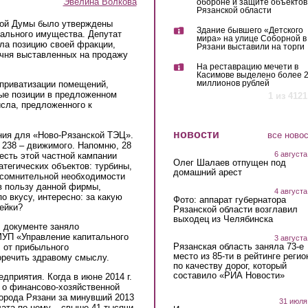
Эвелина Волкова
обороне и защите объектов
Рязанской области
кой Думы было утверждены
Здание бывшего «Детского
пального имущества. Депутат
мира» на улице Соборной в
ла позицию своей фракции,
Рязани выставили на торги
ечня выставленных на продажу
На реставрацию мечети в
Касимове выделено более 
миллионов рублей
приватизации помещений,
ные позиции в предложенном
1 из 4121
сла, предложенного к
новости
все ново
ния для «Ново-Рязанской ТЭЦ».
 238 – движимого. Напомню, 28
6 августа
есть этой частной кампании
Олег Шалаев отпущен под
атегических объектов: турбины,
домашний арест
а сомнительной необходимости
в пользу данной фирмы,
4 августа
о вкусу, интересно: за какую
Фото: аппарат губернатора
пейки?
Рязанской области возглавил
выходец из Челябинска
 документе заняло
МУП «Управление капитального
3 августа
Рязанская область заняла 73-е
 от прибыльного
место из 85-ти в рейтинге регио
оречить здравому смыслу.
по качеству дорог, который
составило «РИА Новости»
дприятия. Когда в июне 2014 г.
 о финансово-хозяйственной
орода Рязани за минувший 2013
31 июля
лата по нему – свыше 41 тысячи