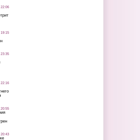
 22:06
трит
 19:15
ин
 23:35
ы
 22:16
тнего
м
 20:55
ния
трен
 20:43
ке