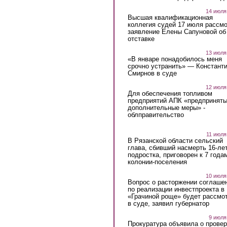
14 июля
Высшая квалификационная
коллегия судей 17 июля рассмо
заявление Елены Сапуновой об
отставке
13 июля
«В январе понадобилось меня
срочно устранить» — Констант
Смирнов в суде
12 июля
Для обеспечения топливом
предприятий АПК «предпринят
дополнительные меры» -
облправительство
11 июля
В Рязанской области сельский
глава, сбивший насмерть 16-ле
подростка, приговорен к 7 года
колонии-поселения
10 июля
Вопрос о расторжении соглаше
по реализации инвестпроекта в
«Грачиной роще» будет рассмо
в суде, заявил губернатор
9 июля
Прокуратура объявила о провер