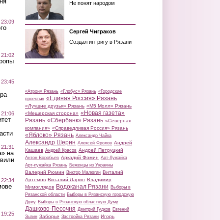
ня
Не понят народом
 23:09
го
Сергей Чиграков
Создал интригу в Рязани
 21:02
Тропы
 23:45
«Атрон» Рязань
«Глобус» Рязань
«Городские
ра
«Единая Россия» Рязань
проекты»
«Лучшие друзья» Рязань
«М5 Молл» Рязань
«Новая газета»
 21:06
«Мещерская сторона»
итет
Рязань
«Сбербанк» Рязань
«Северная
компания»
«Справедливая Россия» Рязань
асти
«Яблоко» Рязань
Александр Чайка
Александр Шерин
Андрей
Алексей Фролов
 21:31
Кашаев
Андрей Петруцкий
Андрей Красов
а» на
Аркадий Фомин
Антон Воробьев
Арт-Лужайка
авили
Арт-лужайка Рязань
Беженцы из Украины
Валерий Рюмин
Виталий
Виктор Малюгин
Артемов
Виталий Ларин
Владимир
 22:34
мове
Водоканал Рязани
Мимоглядов
Выборы в
Рязанской области
Выборы в Рязанскую городскую
Думу
Выборы в Рязанскую областную Думу
Дашково-Песочня
Дмитрий Гудков
Евгений
 19:25
Заборье
Игорь
Зызин
Застройка Рязани