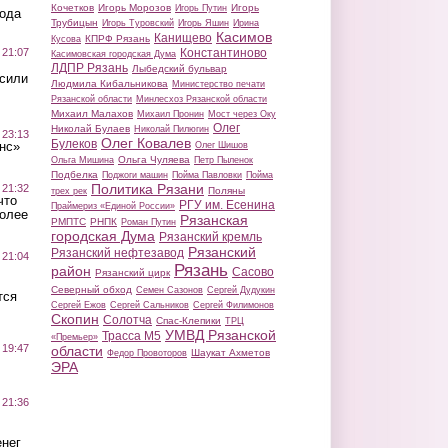
Кочетков
Игорь Морозов
Игорь
Игорь Путин
вода
Трубицын
Игорь Туровский
Игорь Яшин
Ирина
Касимов
Канищево
КПРФ Рязань
Кусова
 21:07
Константиново
Касимовская городская Дума
ЛДПР Рязань
Лыбедский бульвар
осили
Людмила Кибальникова
Министерство печати
Рязанской области
Минлесхоз Рязанской области
Михаил Малахов
Михаил Пронин
Мост через Оку
Олег
Николай Булаев
Николай Пилюгин
 23:13
Олег Ковалев
Булеков
нс»
Олег Шишов
Ольга Чуляева
Ольга Мишина
Петр Пыленок
Подбелка
Поджоги машин
Пойма Павловки
Пойма
Политика Рязани
 21:32
Поляны
трех рек
что
РГУ им. Есенина
Праймериз «Единой России»
более
Рязанская
РМПТС
РНПК
Роман Путин
городская Дума
Рязанский кремль
Рязанский
Рязанский нефтезавод
 21:04
Рязань
район
Сасово
Рязанский цирк
Северный обход
Семен Сазонов
Сергей Дудукин
тся
Сергей Ежов
Сергей Сальников
Сергей Филимонов
Скопин
Солотча
Спас-Клепики
ТРЦ
УМВД Рязанской
Трасса М5
«Премьер»
 19:47
области
Шаукат Ахметов
Федор Провоторов
ЭРА
 21:36
нег