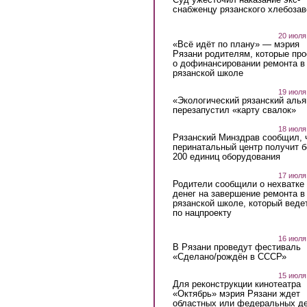
снабженцу рязанского хлебоза
20 июля
«Всё идёт по плану» — мэрия
Рязани родителям, которые пр
о дофинансировании ремонта в
рязанской школе
19 июля
«Экологический рязанский алья
перезапустил «карту свалок»
18 июля
Рязанский Минздрав сообщил, 
перинатальный центр получит 
200 единиц оборудования
17 июля
Родители сообщили о нехватке
денег на завершение ремонта в
рязанской школе, который веде
по нацпроекту
16 июля
В Рязани проведут фестиваль
«Сделано/рождён в СССР»
15 июля
Для реконструкции кинотеатра
«Октябрь» мэрия Рязани ждет
областных или федеральных де