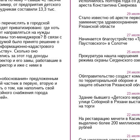
Исполнилось полтора года со д
ример, от предприятия детского
ареста Константина Смирнова
удникам составили 13,3 тыс.
29 июля
Стало известно об аресте перво
замминистра здравоохранения
 перечислять в городской
Рязанской области
удет приватизировано: где хоть
дет направляться на нужды
27 июля
рманы топ-менеджеров? В связи с
Начинается благоустройство «
рдумой было принято решение о
Паустовского» в Солотче
нформационно-кадастрового
ьству». Сколько оно
25 июля
ились за этот год доходы
Прокуратура нашла нарушения
режима охраны Сегденского озе
ектор и его замы, работавшие в
ректор и иже с ними в
24 июля
Облправительство создаст ком
о «обоснования» предложенным
по территориальной обороне и
й частник в первую, вторую и
защите объектов Рязанской обл
 о том, как наполнить свой
бойного снабжения города
23 июля
Здание бывшего «Детского мир
лей».
улице Соборной в Рязани выст
на торги
22 июля
На реставрацию мечети в Каси
выделено более 200 миллионов
рублей
21 июля
Суд ужесточил наказание экс-