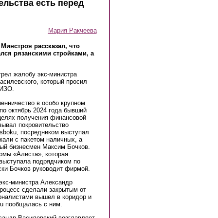
тельства есть перед
Мария Ракчеева
 Минстроя рассказал, что
ался рязанскими стройками, а
трел жалобу экс-министра
асилевского, который просил
СИЗО.
енничество в особо крупном
 по октябрь 2024 года бывший
 целях получения финансовой
зывал покровительство
dsboku, посредником выступал
жали с пакетом наличных, а
ый бизнесмен Максим Бочков.
рмы «Алиста», которая
 выступала подрядчиком по
ски Бочков руководит фирмой.
 экс-министра Александр
процесс сделали закрытым от
рналистами вышел в коридор и
ku пообщалась с ним.
сандр Василевский возглавляет