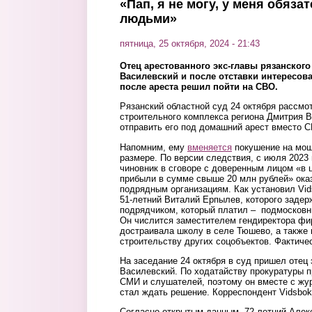
«Пап, я не могу, у меня обяза
людьми»
пятница, 25 октября, 2024 - 21:43
Отец арестованного экс-главы рязанского
Василевский и после отставки интересов
после ареста решил пойти на СВО.
Рязанский областной суд 24 октября рассмо
строительного комплекса региона Дмитрия В
отправить его под домашний арест вместо 
Напомним, ему
вменяется
покушение на мош
размере. По версии следствия, с июля 2023
чиновник в сговоре с доверенным лицом «в
прибыли в сумме свыше 20 млн рублей» ока
подрядным организациям. Как установил Vi
51-летний Виталий Ерпылев, которого задер
подрядчиком, который платил – подмосковн
Он числится заместителем гендиректора фи
достраивала школу в селе Тюшево, а также
строительству других соцобъектов. Фактиче
На заседание 24 октября в суд пришел отец
Василевский. По ходатайству прокуратуры 
СМИ и слушателей, поэтому он вместе с жу
стал ждать решение. Корреспондент Vidsbo
Согласно открытым данным, 72-летний Алек