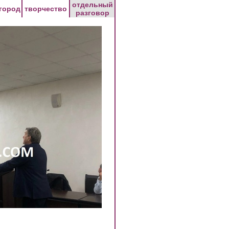
отдельный
город
творчество
разговор