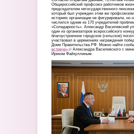
Общероссийский профсоюз работников жизн
председателем негосударственного пенсио
который был учрежден этим же профсоюзом.
историях организации не фигурировали, но 
числился одним из 170 учредителей проблем
«Солидарность». Александр Василевский уп
один из организаторов всероссийского конку
благоустроенное городское (сельское) посел
участвовал в церемониях награждения побе
Доме Правительства РФ. Можно найти сооб
встрече»
(link is external)
Александра Василевского с мини
Иреком Файзуллиным.
foto2.jpg