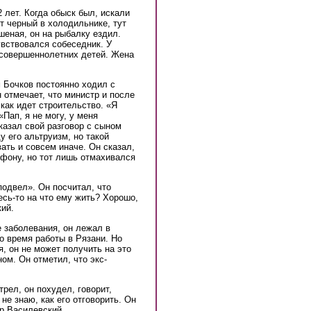
 лет. Когда обыск был, искали
т черный в холодильнике, тут
шеная, он на рыбалку ездил.
увствовался собеседник. У
есовершеннолетних детей. Жена
 Бочков постоянно ходил с
 отмечает, что министр и после
как идет строительство. «Я
«Пап, я не могу, у меня
казал свой разговор с сыном
 его альтруизм, но такой
ать и совсем иначе. Он сказал,
ефону, но тот лишь отмахивался
подвел». Он посчитал, что
сь-то на что ему жить? Хорошо,
кий.
е заболевания, он лежал в
о время работы в Рязани. Но
, он не может получить на это
ом. Он отметил, что экс-
трел, он похудел, говорит,
не знаю, как его отговорить. Он
р Василевский.