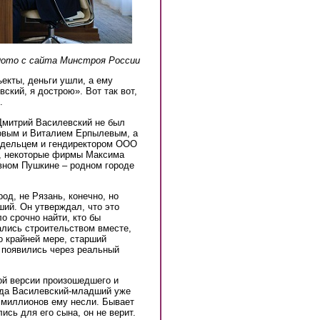
 Фото с сайта Минстроя России
екты, деньги ушли, а ему
ский, я дострою». Вот так вот,
.
Дмитрий Василевский не был
овым и Виталием Ерпылевым, а
адельцем и гендиректором ООО
u, некоторые фирмы Максима
вном Пушкине – родном городе
од, не Рязань, конечно, но
ший. Он утверждал, что это
о срочно найти, кто бы
ались строительством вместе,
о крайней мере, старший
 появились через реальный
ой версии произошедшего и
огда Василевский-младший уже
 миллионов ему несли. Бывает
лись для его сына, он не верит.