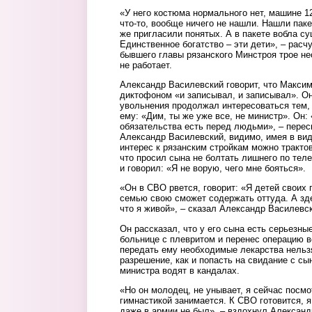
«У него костюма нормального нет, машине 12
что-то, вообще ничего не нашли. Нашли паке
же пригласили понятых. А в пакете вобла су
Единственное богатство – эти дети», – расч
бывшего главы рязанского Минстроя трое н
не работает.
Александр Василевский говорит, что Максим
диктофоном «и записывал, и записывал». Он
увольнения продолжал интересоваться тем, 
ему: «Дим, ты же уже все, не министр». Он: 
обязательства есть перед людьми», – перес
Александр Василевский, видимо, имея в виду
интерес к рязанским стройкам можно трактов
что просил сына не болтать лишнего по тел
и говорил: «Я не ворую, чего мне бояться».
«Он в СВО рвется, говорит: «Я детей своих 
семью свою сможет содержать оттуда. А зде
что я живой», – сказал Александр Василевс
Он рассказал, что у его сына есть серьезны
больнице с плевритом и перенес операцию в
передать ему необходимые лекарства нельзя
разрешение, как и попасть на свидание с сын
министра водят в кандалах.
«Но он молодец, не унывает, я сейчас посмо
гимнастикой занимается. К СВО готовится, я 
даже в армии не был», – вздохнул Александ