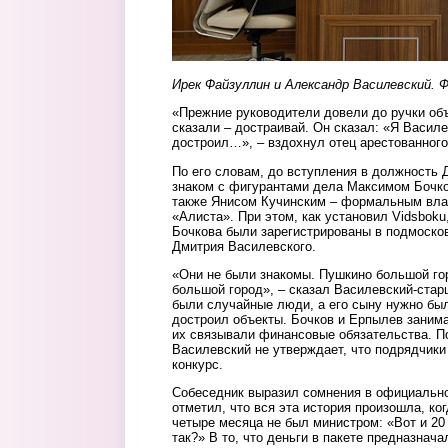
Ирек Файзуллин и Александр Василевский.
«Прежние руководители довели до ручки объ
сказали – достраивай. Он сказал: «Я Василев
достроил…», – вздохнул отец арестованного
По его словам, до вступления в должность 
знаком с фигурантами дела Максимом Бочк
также Янисом Кучинским – формальным вл
«Алиста». При этом, как установил Vidsbok
Бочкова были зарегистрированы в подмоско
Дмитрия Василевского.
«Они не были знакомы. Пушкино большой гор
большой город», – сказал Василевский-стар
были случайные люди, а его сыну нужно был
достроил объекты. Бочков и Ерпылев заним
их связывали финансовые обязательства. П
Василевский не утверждает, что подрядчики
конкурс.
Собеседник выразил сомнения в официальн
отметил, что вся эта история произошла, к
четыре месяца не был министром: «Вот и 20
так?» В то, что деньги в пакете предназнача