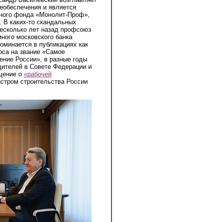
еобеспечения и является
нного фонда «Монолит-Проф»,
 В каких-то скандальных
несколько лет назад профсоюз
ного московского банка
оминается в публикациях как
рса на звание «Самое
ение России», в разные годы
дителей в Совете Федерации и
щение о
«рабочей
стром строительства России