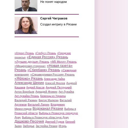
Не понят народом
Сергей Чиграков
Создал интригу в Рязани
«Атрон» Рязань
«Глобус» Рязань
«Городские
«Единая Россия» Рязань
проекты»
«Лучшие друзья» Рязань
«М5 Молл» Рязань
«Новая газета»
«Мещерская сторона»
Рязань
«Сбербанк» Рязань
«Северная
компания»
«Справедливая Россия» Рязань
«Яблоко» Рязань
Александр Чайка
Александр Шерин
Андрей
Алексей Фролов
Кашаев
Андрей Петруцкий
Андрей Красов
Аркадий Фомин
Антон Воробьев
Арт-Лужайка
Арт-лужайка Рязань
Беженцы из Украины
Валерий Рюмин
Виталий
Виктор Малюгин
Артемов
Виталий Ларин
Владимир
Водоканал Рязани
Мимоглядов
Выборы в
Рязанской области
Выборы в Рязанскую городскую
Думу
Выборы в Рязанскую областную Думу
Дашково-Песочня
Дмитрий Гудков
Евгений
Заборье
Игорь
Зызин
Застройка Рязани