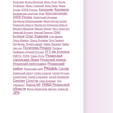
Кочетков
Игорь Морозов
Игорь
Игорь Путин
Трубицын
Игорь Туровский
Игорь Яшин
Ирина
Касимов
Канищево
КПРФ Рязань
Кусова
Константиново
Касимовская городская Дума
ЛДПР Рязань
Лыбедский бульвар
Людмила Кибальникова
Министерство печати
Рязанской области
Минлесхоз Рязанской области
Михаил Малахов
Михаил Пронин
Мост через Оку
Олег
Николай Булаев
Николай Пилюгин
Олег Ковалев
Булеков
Олег Шишов
Ольга Чуляева
Ольга Мишина
Петр Пыленок
Подбелка
Поджоги машин
Пойма Павловки
Пойма
Политика Рязани
Поляны
трех рек
РГУ им. Есенина
Праймериз «Единой России»
Рязанская
РМПТС
РНПК
Роман Путин
городская Дума
Рязанский кремль
Рязанский
Рязанский нефтезавод
Рязань
район
Сасово
Рязанский цирк
Северный обход
Семен Сазонов
Сергей Дудукин
Сергей Ежов
Сергей Сальников
Сергей Филимонов
Скопин
Солотча
Спас-Клепики
ТРЦ
УМВД Рязанской
Трасса М5
«Премьер»
области
Шаукат Ахметов
Федор Провоторов
ЭРА