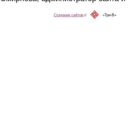
Создание сайтов
(link is external)
«Три-В»