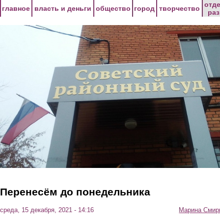
Перейти к основному содержанию
отд
главное
власть и деньги
общество
город
творчество
ра
Перенесём до понедельника
среда, 15 декабря, 2021 - 14:16
Марина Смир