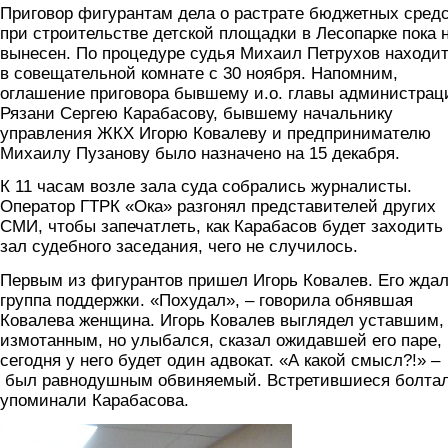
Приговор фигурантам дела о растрате бюджетных сред
при строительстве детской площадки в Лесопарке пока 
вынесен. По процедуре судья Михаил Петрухов находи
в совещательной комнате с 30 ноября. Напомним,
оглашение приговора бывшему и.о. главы администрац
Рязани Сергею Карабасову, бывшему начальнику
управления ЖКХ Игорю Ковалеву и предпринимателю
Михаилу Пузанову было назначено на 15 декабря.
К 11 часам возле зала суда собрались журналисты.
Оператор ГТРК «Ока» разгонял представителей других
СМИ, чтобы запечатлеть, как Карабасов будет заходить
зал судебного заседания, чего не случилось.
Первым из фигурантов пришел Игорь Ковалев. Его жда
группа поддержки. «Похудал», – говорила обнявшая
Ковалева женщина. Игорь Ковалев выглядел уставшим,
измотанным, но улыбался, сказал ожидавшей его паре, 
сегодня у него будет один адвокат. «А какой смысл?!» –
был равнодушным обвиняемый. Встретившиеся болтал
упоминали Карабасова.
kovalev.jpg