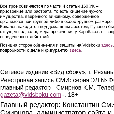
Все трое обвиняются по части 4 статьи 160 УК –
присвоение или растрата, то есть хищение чужого
имущества, вверенного виновному, совершенное
организованной группой либо в особо крупном размере.
Ковалев находится под домашним арестом, Пузанов б
отпущен под залог, мера пресечения у Карабасова – зап
определенных действий.
Позиция сторон обвинения и защиты на Vidsboku
здесь
,
подробности о деле и фигурантах
здесь
.
Сетевое издание «Вид сбоку», г. Рязан
ЭЛ № ФС
Реестровая запись СМИ: серия
главный редактор - Смирнов К.М. Телефо
gazeta@vidsboku.com
(link sends e-mail)
. 18+
Главный редактор: Константин См
Смирнова, администратор сайта и 