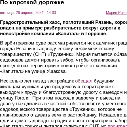
По короткой дорожке
пятница, 26 апреля, 2024 - 14:03
Мария Ракч
Градостроительный хаос, поглотивший Рязань, хор
виден на примере разбирательств вокруг дороги к
новостройке компании «Капитал» в Горроще.
В арбитражном суде рассматривается иск администрац
города Рязани к садоводческому некоммерческому
товариществу (СНТ) «Труженик». Мэрия пытается обяза
садоводов демонтировать забор, чтобы организовать
проезд по их территории к новостройке от компании
«Капитал» на улице Ушакова.
Несколько лет назад застройщик
обещал
будущим
жильцам «уникальную придомовую территорию» с
выходом к пруду и благоустроенную дорогу с выездом н
улицу Гоголя. При этом подход к водоему и выезд на
дорогу находились в частной собственности у местного
садоводческого товарищества «Труженик», которое не
планировало отдавать землю застройщику. Незадолго д
сдачи дома садоводы оградили свою территорию забор
«Капитал» трижды пытался судиться с СНТ, но
проигра