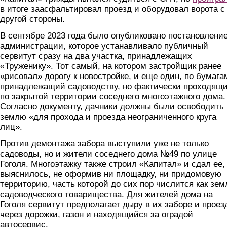
в итоге заасфальтировал проезд и оборудовал ворота с
другой стороны.
В сентябре 2023 года было опубликовано постановлени
администрации, которое устанавливало публичный
сервитут сразу на два участка, принадлежащих
«Труженику». Тот самый, на котором застройщик ранее
«рисовал» дорогу к новостройке, и еще один, по бумага
принадлежащий садоводству, но фактически проходящ
по закрытой территории соседнего многоэтажного дома.
Согласно документу, дачники должны были освободить
землю «для прохода и проезда неограниченного круга
лиц».
Против демонтажа забора выступили уже не только
садоводы, но и жители соседнего дома №49 по улице
Гоголя. Многоэтажку также строил «Капитал» и сдал ее, 
выяснилось, не оформив ни площадку, ни придомовую
территорию, часть которой до сих пор числится как зем
садоводческого товарищества. Для жителей дома на
Гоголя сервитут предполагает дыру в их заборе и проез
через дорожки, газон и находящийся за оградой
автосервис.