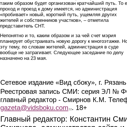
таким образом будет организован кратчайший путь. То 
проход и проезд к дому имеется, но администрация
«пробивает» новый, короткий путь, ущемляя других
жителей и собственников участков», – отметила
представитель СНТ.
Непонятно и то, каким образом и за чей счет мэрия
планирует обустраивать новую дорогу к многоэтажке. Н
эту тему, по словам жителей, администрация в суде
вообще не затрагивает. Следующее заседание по делу
назначено на 23 мая.
Сетевое издание «Вид сбоку», г. Рязан
ЭЛ № ФС
Реестровая запись СМИ: серия
главный редактор - Смирнов К.М. Телефо
gazeta@vidsboku.com
(link sends e-mail)
. 18+
Главный редактор: Константин См