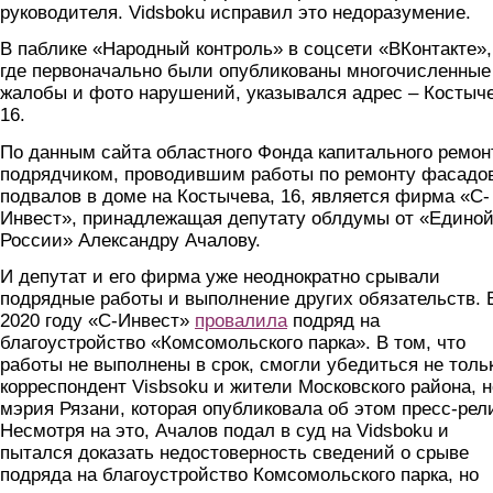
руководителя. Vidsboku исправил это недоразумение.
В паблике «Народный контроль» в соцсети «ВКонтакте»,
где первоначально были опубликованы многочисленные
жалобы и фото нарушений, указывался адрес – Костыче
16.
По данным сайта областного Фонда капитального ремон
подрядчиком, проводившим работы по ремонту фасадо
подвалов в доме на Костычева, 16, является фирма «С-
Инвест», принадлежащая депутату облдумы от «Едино
России» Александру Ачалову.
И депутат и его фирма уже неоднократно срывали
подрядные работы и выполнение других обязательств. 
2020 году «С-Инвест»
провалила
подряд на
благоустройство «Комсомольского парка». В том, что
работы не выполнены в срок, смогли убедиться не толь
корреспондент Visbsoku и жители Московского района, н
мэрия Рязани, которая опубликовала об этом пресс-рел
Несмотря на это, Ачалов подал в суд на Vidsboku и
пытался доказать недостоверность сведений о срыве
подряда на благоустройство Комсомольского парка, но