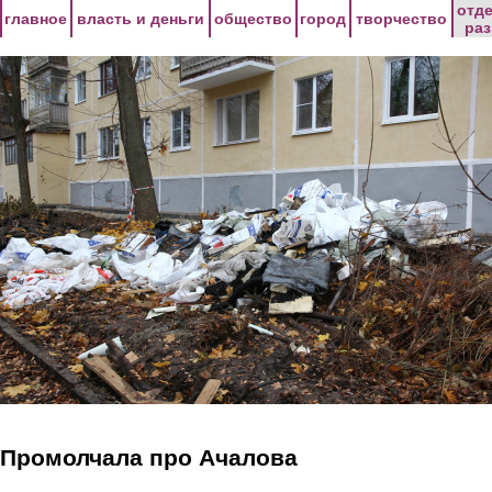
Перейти к основному содержанию
отд
главное
власть и деньги
общество
город
творчество
ра
Промолчала про Ачалова