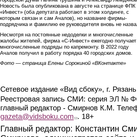
Новость была опубликована в августе на странице ФПК
«Инвест» (оба депутата работают в этом холдинге, с
которым связан и сам Ачалов), но название фирмы-
подрядчика и фамилию ее руководителя вновь не назва
Несмотря на постоянные недоделки и многочисленные
жалобы жителей, фирма «С-Инвест» ежегодно получает
многочисленные подряды по капремонту. В 2022 году
Ачалов получил в работу порядка 40 городских домов.
Фото — страница Елены Сорокиной «ВКонтакте»
Сетевое издание «Вид сбоку», г. Рязан
ЭЛ № ФС
Реестровая запись СМИ: серия
главный редактор - Смирнов К.М. Телефо
gazeta@vidsboku.com
(link sends e-mail)
. 18+
Главный редактор: Константин См