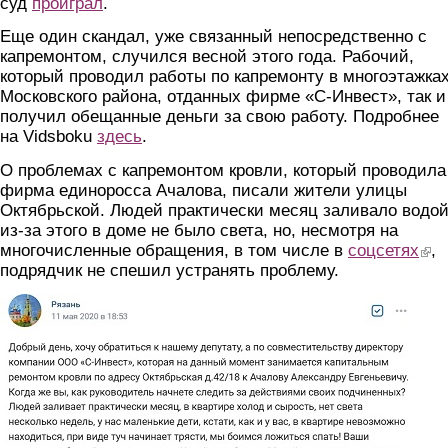
суд
проиграл
.
Еще один скандал, уже связанный непосредственно с
капремонтом, случился весной этого года. Рабочий,
который проводил работы по капремонту в многоэтажка
Московского района, отданных фирме «С-Инвест», так и
получил обещанные деньги за свою работу. Подробнее
на Vidsboku
здесь
.
О проблемах с капремонтом кровли, который проводила
фирма единоросса Ачалова, писали жители улицы
Октябрьской. Людей практически месяц заливало водой
из-за этого в доме не было света, но, несмотря на
многочисленные обращения, в том числе в
соцсетях
(link
,
подрядчик не спешил устранять проблему.
skrin2.jpg