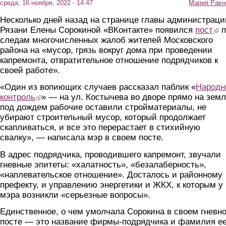
среда, 16 ноября, 2022 - 14:47
Мария Ракч
Несколько дней назад на странице главы администраци
Рязани Елены Сорокиной «ВКонтакте» появился
пост
(link
п
следам многочисленных жалоб жителей Московского
района на «мусор, грязь вокруг дома при проведении
капремонта, отвратительное отношение подрядчиков к
своей работе».
«Один из вопиющих случаев рассказал паблик «
Народн
контроль
(link is external)
» — на ул. Костычева во дворе прямо на земл
под дождем рабочие оставили стройматериалы, не
убирают строительный мусор, который продолжает
скапливаться, и все это перерастает в стихийную
свалку», — написала мэр в своем посте.
В адрес подрядчика, проводившего капремонт, звучали
гневные эпитеты: «халатность», «безалаберность»,
«наплевательское отношение». Досталось и районному
префекту, и управлению энергетики и ЖКХ, к которым у
мэра возникли «серьезные вопросы».
Единственное, о чем умолчала Сорокина в своем гневн
посте — это название фирмы-подрядчика и фамилия е