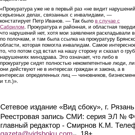
«Прокуратура уже не в первый раз «не видит нарушений
серьезных делах, связанных с инвалидами, —
констатирует Петр Иванов. — Так было
в случае с
Сабрилом
. Прокуратура и районная, и областная тверд
что нарушений нет, хотя мои заявления раскладывали в
по полочкам, и там была ссылка на прокуратуру Брянск
области, которая помогла инвалидам. Самое интересно
то, что потом суд встал на нашу сторону и сказал о гру
нарушениях минздрава. Это означает, что либо в
прокуратуре сидят полностью некомпетентные люди, л
они действуют не в интересах граждан и закона, а в
интересах определенных лиц — чиновников, бизнесмен
и т.п.)».
Сетевое издание «Вид сбоку», г. Рязан
ЭЛ № ФС
Реестровая запись СМИ: серия
главный редактор - Смирнов К.М. Телефо
gazeta@vidsboku.com
(link sends e-mail)
. 18+