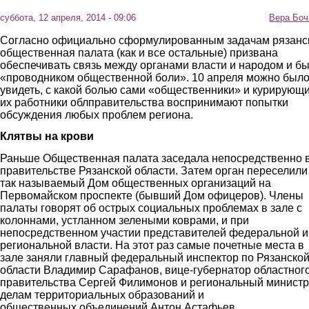
суббота, 12 апреля, 2014 - 09:06
Вера Боч
Согласно официально сформулированным задачам рязанс
общественная палата (как и все остальные) призвана
обеспечивать связь между органами власти и народом и бы
«проводником общественной боли». 10 апреля можно был
увидеть, с какой болью сами «общественники» и курирующ
их работники облправительства воспринимают попытки
обсуждения любых проблем региона.
Клятвы на крови
Раньше Общественная палата заседала непосредственно 
правительстве Рязанской области. Затем орган переселили
так называемый Дом общественных организаций на
Первомайском проспекте (бывший Дом офицеров). Члены
палаты говорят об острых социальных проблемах в зале с
колоннами, устланном зелеными коврами, и при
непосредственном участии представителей федеральной и
региональной власти. На этот раз самые почетные места в
зале заняли главный федеральный инспектор по Рязанско
области Владимир Сарафанов, вице-губернатор областног
правительства Сергей Филимонов и региональный министр
делам территориальных образований и
общественных объединений Антон Астафьев.