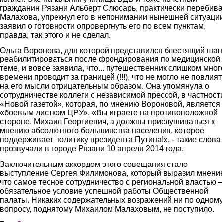
гражданин Рязани Альберт Слюсарь, практически перебив
Малахова, упрекнул его в непонимании нынешней ситуаци
заявил о готовности опровергнуть его по всем пунктам,
правда, так этого и не сделал.
Ольга Воронова, для которой представился блестящий шан
реабилитироваться после фрондирования по медицинской
теме, и вовсе заявила, что... путешественник слишком мног
времени проводит за границей (!!!), что не могло не повлият
на его мысли отрицательным образом. Она упомянула о
сотрудничестве коллеги с независимой прессой, в частности
«Новой газетой», которая, по мнению Вороновой, является
«боевым листком ЦРУ». «Вы играете на противоположной
стороне, Михаил Георгиевич, а должны прислушиваться к
мнению абсолютного большинства населения, которое
поддерживает политику президента Путина!», - такие слова
прозвучали в городе Рязани 10 апреля 2014 года.
Заключительным аккордом этого совещания стало
выступление Сергея Филимонова, который выразил мнени
что самое тесное сотрудничество с региональной властью 
обязательное условие успешной работы Общественной
палаты. Никаких содержательных возражений ни по одном
вопросу, поднятому Михаилом Малаховым, не поступило.