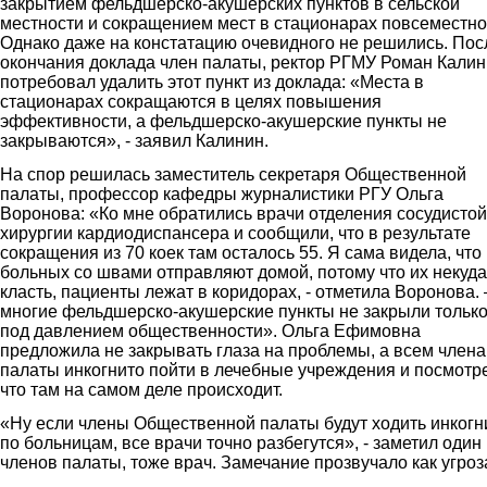
закрытием фельдшерско-акушерских пунктов в сельской
местности и сокращением мест в стационарах повсеместно
Однако даже на констатацию очевидного не решились. Пос
окончания доклада член палаты, ректор РГМУ Роман Кали
потребовал удалить этот пункт из доклада: «Места в
стационарах сокращаются в целях повышения
эффективности, а фельдшерско-акушерские пункты не
закрываются», - заявил Калинин.
На спор решилась заместитель секретаря Общественной
палаты, профессор кафедры журналистики РГУ Ольга
Воронова: «Ко мне обратились врачи отделения сосудистой
хирургии кардиодиспансера и сообщили, что в результате
сокращения из 70 коек там осталось 55. Я сама видела, что
больных со швами отправляют домой, потому что их некуда
класть, пациенты лежат в коридорах, - отметила Воронова. 
многие фельдшерско-акушерские пункты не закрыли тольк
под давлением общественности». Ольга Ефимовна
предложила не закрывать глаза на проблемы, а всем член
палаты инкогнито пойти в лечебные учреждения и посмотре
что там на самом деле происходит.
«Ну если члены Общественной палаты будут ходить инкогн
по больницам, все врачи точно разбегутся», - заметил один 
членов палаты, тоже врач. Замечание прозвучало как угроз