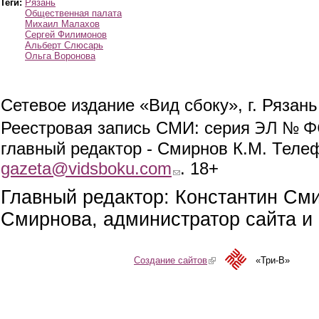
Теги:
Рязань
Общественная палата
Михаил Малахов
Сергей Филимонов
Альберт Слюсарь
Ольга Воронова
Сетевое издание «Вид сбоку», г. Рязан
ЭЛ № ФС
Реестровая запись СМИ: серия
главный редактор - Смирнов К.М. Телефо
gazeta@vidsboku.com
(link sends e-mail)
. 18+
Главный редактор: Константин См
Смирнова, администратор сайта и 
Создание сайтов
(link is external)
«Три-В»