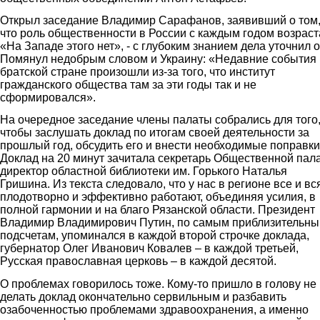
Открыл заседание Владимир Сарафанов, заявивший о том
что роль общественности в России с каждым годом возраста
«На Западе этого нет», - с глубоким знанием дела уточнил о
Помянул недобрым словом и Украину: «Недавние события 
братской стране произошли из-за того, что институт
гражданского общества там за эти годы так и не
сформировался».
На очередное заседание члены палаты собрались для того
чтобы заслушать доклад по итогам своей деятельности за
прошлый год, обсудить его и внести необходимые поправки
Доклад на 20 минут зачитала секретарь Общественной пал
директор областной библиотеки им. Горького Наталья
Гришина. Из текста следовало, что у нас в регионе все и вс
плодотворно и эффективно работают, объединяя усилия, в
полной гармонии и на благо Рязанской области. Президент
Владимир Владимирович Путин, по самым приблизительн
подсчетам, упоминался в каждой второй строчке доклада,
губернатор Олег Иванович Ковалев – в каждой третьей,
Русская православная церковь – в каждой десятой.
О проблемах говорилось тоже. Кому-то пришло в голову не
делать доклад окончательно сервильным и разбавить
озабоченностью проблемами здравоохранения, а именно