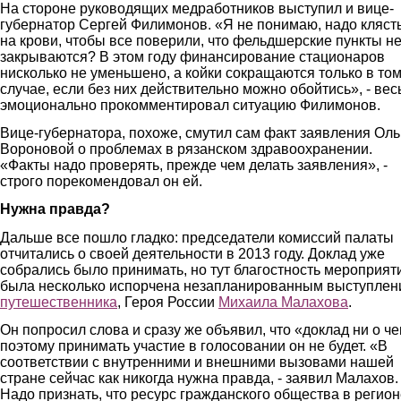
На стороне руководящих медработников выступил и вице-
губернатор Сергей Филимонов. «Я не понимаю, надо кляст
на крови, чтобы все поверили, что фельдшерские пункты н
закрываются? В этом году финансирование стационаров
нисколько не уменьшено, а койки сокращаются только в то
случае, если без них действительно можно обойтись», - ве
эмоционально прокомментировал ситуацию Филимонов.
Вице-губернатора, похоже, смутил сам факт заявления Оль
Вороновой о проблемах в рязанском здравоохранении.
«Факты надо проверять, прежде чем делать заявления», -
строго порекомендовал он ей.
Нужна правда?
Дальше все пошло гладко: председатели комиссий палаты
отчитались о своей деятельности в 2013 году. Доклад уже
собрались было принимать, но тут благостность мероприят
была несколько испорчена незапланированным выступле
путешественника
, Героя России
Михаила Малахова
.
Он попросил слова и сразу же объявил, что «доклад ни о че
поэтому принимать участие в голосовании он не будет. «В
соответствии с внутренними и внешними вызовами нашей
стране сейчас как никогда нужна правда, - заявил Малахов.
Надо признать, что ресурс гражданского общества в регион