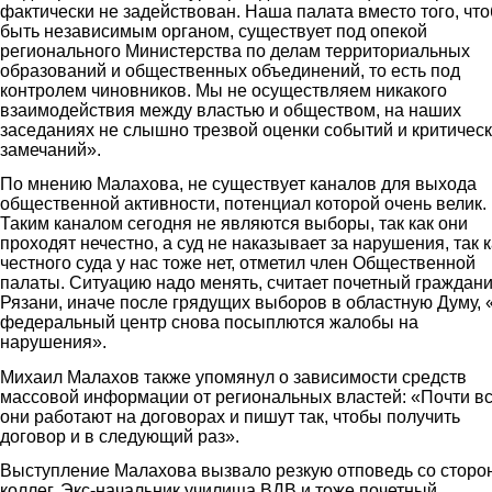
фактически не задействован. Наша палата вместо того, чт
быть независимым органом, существует под опекой
регионального Министерства по делам территориальных
образований и общественных объединений, то есть под
контролем чиновников. Мы не осуществляем никакого
взаимодействия между властью и обществом, на наших
заседаниях не слышно трезвой оценки событий и критичес
замечаний».
По мнению Малахова, не существует каналов для выхода
общественной активности, потенциал которой очень велик.
Таким каналом сегодня не являются выборы, так как они
проходят нечестно, а суд не наказывает за нарушения, так к
честного суда у нас тоже нет, отметил член Общественной
палаты. Ситуацию надо менять, считает почетный граждан
Рязани, иначе после грядущих выборов в областную Думу, 
федеральный центр снова посыплются жалобы на
нарушения».
Михаил Малахов также упомянул о зависимости средств
массовой информации от региональных властей: «Почти в
они работают на договорах и пишут так, чтобы получить
договор и в следующий раз».
Выступление Малахова вызвало резкую отповедь со сторо
коллег. Экс-начальник училища ВДВ и тоже почетный