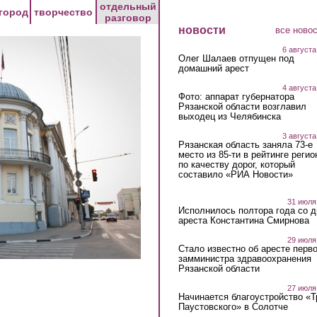
отдельный
город
творчество
разговор
новости
все ново
6 августа
Олег Шалаев отпущен под
домашний арест
4 августа
Фото: аппарат губернатора
Рязанской области возглавил
выходец из Челябинска
3 августа
Рязанская область заняла 73-е
место из 85-ти в рейтинге регио
по качеству дорог, который
составило «РИА Новости»
31 июля
Исполнилось полтора года со д
ареста Константина Смирнова
29 июля
Стало известно об аресте перво
замминистра здравоохранения
Рязанской области
27 июля
Начинается благоустройство «
Паустовского» в Солотче