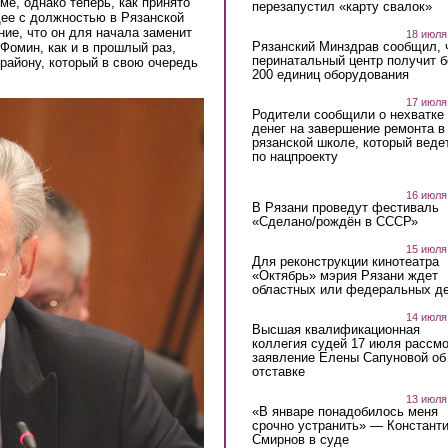
е, однако теперь, как принято
перезапустил «карту свалок»
щее с должностью в Рязанской
ие, что он для начала заменит
18 июля
Рязанский Минздрав сообщил, 
Фомин, как и в прошлый раз,
перинатальный центр получит 
району, который в свою очередь
200 единиц оборудования
17 июля
Родители сообщили о нехватке
денег на завершение ремонта в
рязанской школе, который веде
по нацпроекту
16 июля
В Рязани проведут фестиваль
«Сделано/рождён в СССР»
15 июля
Для реконструкции кинотеатра
«Октябрь» мэрия Рязани ждет
областных или федеральных де
14 июля
Высшая квалификационная
коллегия судей 17 июля рассмо
заявление Елены Сапуновой об
отставке
13 июля
«В январе понадобилось меня
срочно устранить» — Констант
Смирнов в суде