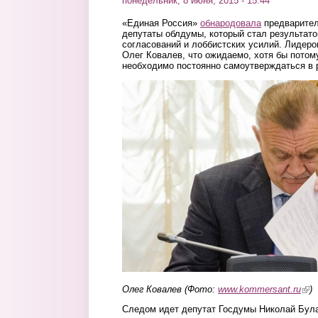
понедельник, 8 июня, 2015 - 15:44
«Единая Россия»
обнародовала
предварител
депутаты облдумы, который стал результат
согласований и лоббистских усилий. Лидеро
Олег Ковалев, что ожидаемо, хотя бы потом
необходимо постоянно самоутверждаться в р
1.jpg
Олег Ковалев (Фото:
www.kommersant.ru
(lin
)
Следом идет депутат Госдумы Николай Була