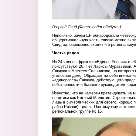
Георгий Свид
(Фото: сайт облдумы)
Непонятно, зачем ЕР обнародовала четверку,
общерегиональную часть списка можно вклю
Свид одновременно входит и в региональную
Чистка рядов
Из 24 членов фракции «Единая Россия» в об
присутствуют 20. Нет Ларисы Муравьевой, 
Савчука и Алексея Сальникова, на которого
уголовное дело. Обращает на себя внимание
«единоросса» Савчука, действующего предс
собственности и бывшего руководителя фра
Известно, что не намерен претендовать на м
политики как Евгений Малютин. Строительны
лишь в символических для своего, хорошо п
район Рязани), целях. Поэтому ему и отвели
региональной группе № 15.
1.jpg