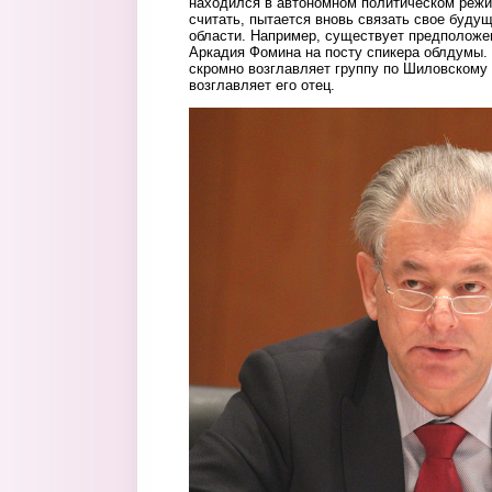
находился в автономном политическом режим
считать, пытается вновь связать свое буду
области. Например, существует предположен
Аркадия Фомина на посту спикера облдумы. 
скромно возглавляет группу по Шиловскому 
возглавляет его отец.
2.jpeg