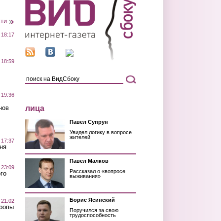
сти
 18:17
 18:59
 19:36
лица
нов
Павел Супрун
Увидел логику в вопросе
жителей
 17:37
ня
Павел Малков
 23:09
Рассказал о «вопросе
го
выживания»
Борис Ясинский
 21:02
Тропы
Поручился за свою
трудоспособность