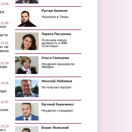
 23:45
Рустам Халиков
ра
Назначен в Тверь
 21:06
итет
Лариса Пастухова
асти
Получила новую
 21:31
должность в АФК
«Система»
а» на
авили
Ольга Свинцова
 22:34
Неудачно крышанула
мове
Минфин
Николай Любимов
 19:25
Не получил портрет
вода
 21:07
Евгений Кириченко
осили
Неудачно станцевал
 23:13
Борис Ясинский
нс»