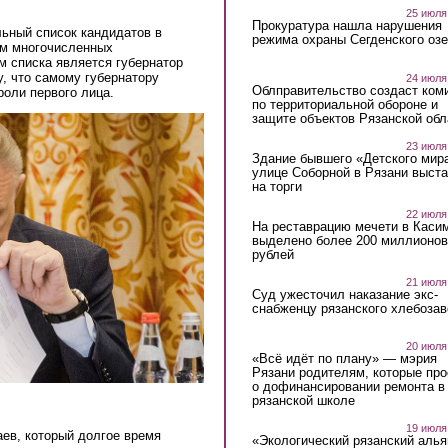
25 июля
Прокуратура нашла нарушения
ьный список кандидатов в
режима охраны Сегденского озе
ом многочисленных
м списка является губернатор
у, что самому губернатору
24 июля
Облправительство создаст ком
оли первого лица.
по территориальной обороне и
защите объектов Рязанской обл
23 июля
Здание бывшего «Детского мир
улице Соборной в Рязани выст
на торги
22 июля
На реставрацию мечети в Каси
выделено более 200 миллионов
рублей
21 июля
Суд ужесточил наказание экс-
снабженцу рязанского хлебоза
20 июля
«Всё идёт по плану» — мэрия
Рязани родителям, которые пр
о дофинансировании ремонта в
рязанской школе
k is external)
19 июля
ев, который долгое время
«Экологический рязанский алья