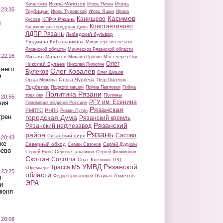
Кочетков
Игорь Морозов
Игорь
Игорь Путин
 23:35
Трубицын
Игорь Туровский
Игорь Яшин
Ирина
Касимов
Канищево
КПРФ Рязань
Кусова
ы
Константиново
Касимовская городская Дума
ЛДПР Рязань
Лыбедский бульвар
Людмила Кибальникова
Министерство печати
Рязанской области
Минлесхоз Рязанской области
 22:16
Михаил Малахов
Михаил Пронин
Мост через Оку
Олег
Николай Булаев
Николай Пилюгин
тнего
Олег Ковалев
Булеков
Олег Шишов
м
Ольга Чуляева
Ольга Мишина
Петр Пыленок
Подбелка
Поджоги машин
Пойма Павловки
Пойма
Политика Рязани
Поляны
трех рек
 20:55
РГУ им. Есенина
ния
Праймериз «Единой России»
Рязанская
РМПТС
РНПК
Роман Путин
трен
городская Дума
Рязанский кремль
Рязанский
Рязанский нефтезавод
Рязань
район
Сасово
Рязанский цирк
 20:43
ке
Северный обход
Семен Сазонов
Сергей Дудукин
оево
Сергей Ежов
Сергей Сальников
Сергей Филимонов
Скопин
Солотча
Спас-Клепики
ТРЦ
УМВД Рязанской
Трасса М5
«Премьер»
 23:25
области
Шаукат Ахметов
Федор Провоторов
ы
ЭРА
и
июня
 20:08