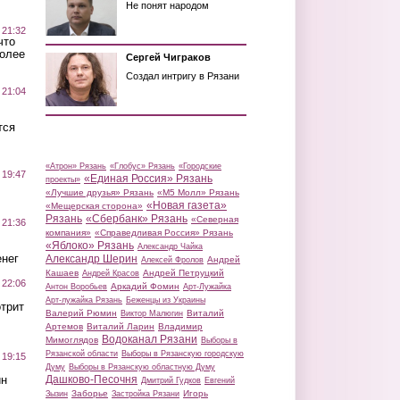
Не понят народом
 21:32
что
более
Сергей Чиграков
Создал интригу в Рязани
 21:04
тся
«Атрон» Рязань
«Глобус» Рязань
«Городские
 19:47
«Единая Россия» Рязань
проекты»
«Лучшие друзья» Рязань
«М5 Молл» Рязань
«Новая газета»
«Мещерская сторона»
Рязань
«Сбербанк» Рязань
«Северная
 21:36
компания»
«Справедливая Россия» Рязань
«Яблоко» Рязань
Александр Чайка
нег
Александр Шерин
Андрей
Алексей Фролов
Кашаев
Андрей Петруцкий
Андрей Красов
 22:06
Аркадий Фомин
Антон Воробьев
Арт-Лужайка
Арт-лужайка Рязань
Беженцы из Украины
трит
Валерий Рюмин
Виталий
Виктор Малюгин
Артемов
Виталий Ларин
Владимир
Водоканал Рязани
Мимоглядов
Выборы в
Рязанской области
Выборы в Рязанскую городскую
 19:15
Думу
Выборы в Рязанскую областную Думу
ин
Дашково-Песочня
Дмитрий Гудков
Евгений
Заборье
Игорь
Зызин
Застройка Рязани