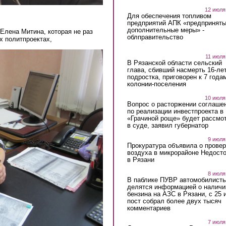
12 июля
Для обеспечения топливом
предприятий АПК «предпринят
дополнительные меры» -
Елена Митина, которая не раз
облправительство
х политпроектах,
11 июля
В Рязанской области сельский
глава, сбивший насмерть 16-ле
подростка, приговорен к 7 года
колонии-поселения
10 июля
Вопрос о расторжении соглаше
по реализации инвестпроекта в
«Грачиной роще» будет рассмо
в суде, заявил губернатор
9 июля
Прокуратура объявила о провер
воздуха в микрорайоне Недост
в Рязани
8 июля
В паблике ПУВР автомобилист
делятся информацией о наличи
бензина на АЗС в Рязани, с 25 
пост собрал более двух тысяч
комментариев
7 июля