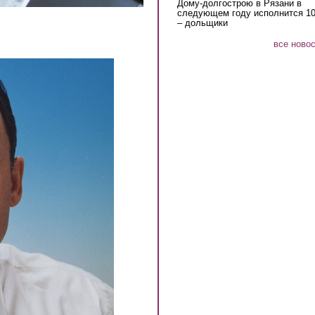
Дому-долгострою в Рязани в
следующем году исполнится 10
– дольщики
все ново