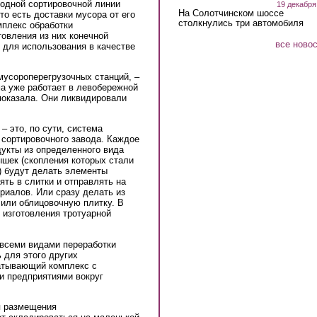
одной сортировочной линии
19 декабря
На Солотчинском шоссе
то есть доставки мусора от его
столкнулись три автомобиля
мплекс обработки
товления из них конечной
все ново
у для использования в качестве
мусороперегрузочных станций, –
а уже работает в левобережной
 показала. Они ликвидировали
– это, по сути, система
 сортировочного завода. Каждое
дукты из определенного вида
ышек (скопления которых стали
) будут делать элементы
ть в слитки и отправлять на
риалов. Или сразу делать из
 или облицовочную плитку. В
 изготовления тротуарной
 всеми видами переработки
 для этого других
атывающий комплекс с
и предприятиями вокруг
я размещения