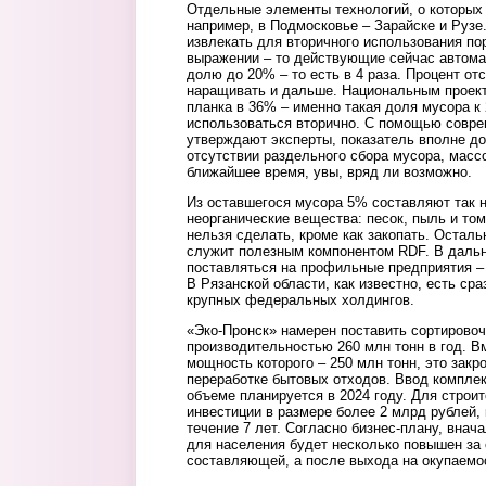
Отдельные элементы технологий, о которых 
например, в Подмосковье – Зарайске и Рузе
извлекать для вторичного использования по
выражении – то действующие сейчас автома
долю до 20% – то есть в 4 раза. Процент о
наращивать и дальше. Национальным проек
планка в 36% – именно такая доля мусора к
использоваться вторично. С помощью совре
утверждают эксперты, показатель вполне д
отсутствии раздельного сбора мусора, масс
ближайшее время, увы, вряд ли возможно.
Из оставшегося мусора 5% составляют так 
неорганические вещества: песок, пыль и том
нельзя сделать, кроме как закопать. Осталь
служит полезным компонентом RDF. В дальн
поставляться на профильные предприятия –
В Рязанской области, как известно, есть ср
крупных федеральных холдингов.
«Эко-Пронск» намерен поставить сортирово
производительностью 260 млн тонн в год. В
мощность которого – 250 млн тонн, это закр
переработке бытовых отходов. Ввод компле
объеме планируется в 2024 году. Для строи
инвестиции в размере более 2 млрд рублей,
течение 7 лет. Согласно бизнес-плану, вна
для населения будет несколько повышен за 
составляющей, а после выхода на окупаемос