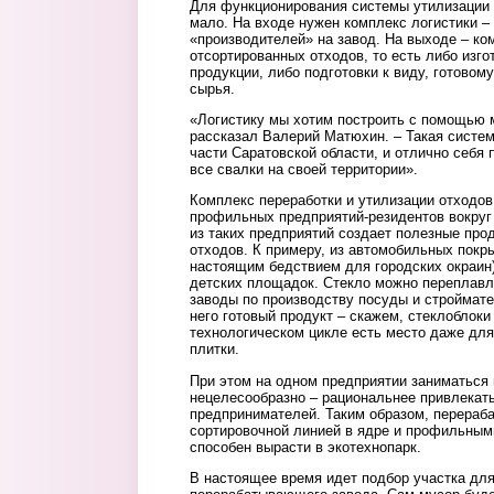
Для функционирования системы утилизации 
мало. На входе нужен комплекс логистики – 
«производителей» на завод. На выходе – ко
отсортированных отходов, то есть либо изго
продукции, либо подготовки к виду, готовом
сырья.
«Логистику мы хотим построить с помощью 
рассказал Валерий Матюхин. – Такая систем
части Саратовской области, и отлично себя
все свалки на своей территории».
Комплекс переработки и утилизации отходов 
профильных предприятий-резидентов вокруг
из таких предприятий создает полезные про
отходов. К примеру, из автомобильных покр
настоящим бедствием для городских окраин
детских площадок. Стекло можно переплавля
заводы по производству посуды и строймате
него готовый продукт – скажем, стеклоблоки
технологическом цикле есть место даже для
плитки.
При этом на одном предприятии заниматься
нецелесообразно – рациональнее привлекать
предпринимателей. Таким образом, перераб
сортировочной линией в ядре и профильным
способен вырасти в экотехнопарк.
В настоящее время идет подбор участка дл