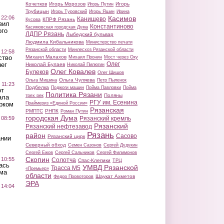
Кочетков
Игорь Морозов
Игорь
Игорь Путин
Трубицын
Игорь Туровский
Игорь Яшин
Ирина
 22:06
Касимов
Канищево
КПРФ Рязань
Кусова
вил
Константиново
Касимовская городская Дума
ого
ЛДПР Рязань
Лыбедский бульвар
Людмила Кибальникова
Министерство печати
Рязанской области
Минлесхоз Рязанской области
 12:58
ство
Михаил Малахов
Михаил Пронин
Мост через Оку
Олег
ег
Николай Булаев
Николай Пилюгин
Олег Ковалев
Булеков
Олег Шишов
Ольга Чуляева
Ольга Мишина
Петр Пыленок
 11:23
Подбелка
Поджоги машин
Пойма Павловки
Пойма
от
Политика Рязани
Поляны
трех рек
ала
РГУ им. Есенина
рком
Праймериз «Единой России»
Рязанская
РМПТС
РНПК
Роман Путин
городская Дума
 08:59
Рязанский кремль
Рязанский
Рязанский нефтезавод
Рязань
район
Сасово
Рязанский цирк
ании
Северный обход
Семен Сазонов
Сергей Дудукин
Сергей Ежов
Сергей Сальников
Сергей Филимонов
Скопин
 10:55
Солотча
Спас-Клепики
ТРЦ
ась
УМВД Рязанской
Трасса М5
«Премьер»
ма
области
Шаукат Ахметов
Федор Провоторов
ЭРА
 14:04