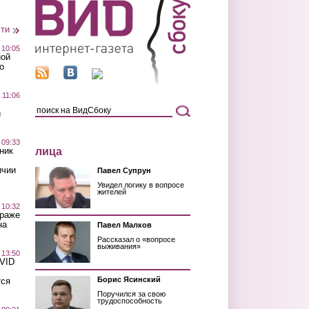
сти
 10:05
ной
о
 11:06
й
 09:33
лица
ник
ичии
Павел Супрун
Увидел логику в вопросе
жителей
 10:32
краже
на
Павел Малков
Рассказал о «вопросе
выживания»
 13:50
OVID
Борис Ясинский
тся
Поручился за свою
трудоспособность