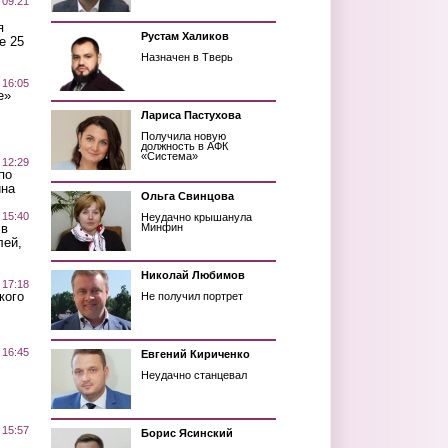
 09:21
я
Рустам Халиков
е 25
Назначен в Тверь
 16:05
е»
Лариса Пастухова
Получила новую
должность в АФК
«Система»
 12:29
по
ина
Ольга Свинцова
 15:40
Неудачно крышанула
 в
Минфин
лей,
Николай Любимов
 17:18
кого
Не получил портрет
 16:45
Евгений Кириченко
Неудачно станцевал
 15:57
Борис Ясинский