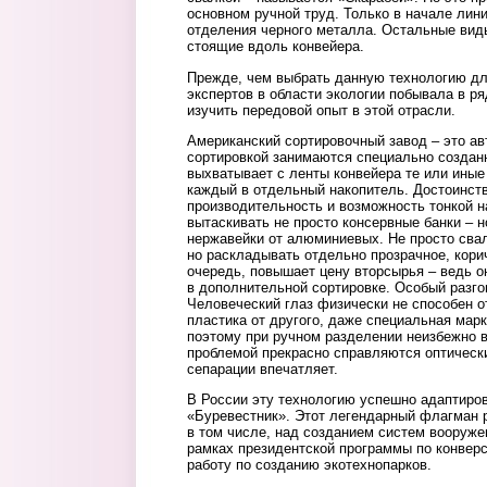
основном ручной труд. Только в начале лин
отделения черного металла. Остальные вид
стоящие вдоль конвейера.
Прежде, чем выбрать данную технологию для
экспертов в области экологии побывала в ря
изучить передовой опыт в этой отрасли.
Американский сортировочный завод – это ав
сортировкой занимаются специально создан
выхватывает с ленты конвейера те или иные
каждый в отдельный накопитель. Достоинств
производительность и возможность тонкой н
вытаскивать не просто консервные банки – н
нержавейки от алюминиевых. Не просто свал
но раскладывать отдельно прозрачное, корич
очередь, повышает цену вторсырья – ведь о
в дополнительной сортировке. Особый разго
Человеческий глаз физически не способен о
пластика от другого, даже специальная марк
поэтому при ручном разделении неизбежно в
проблемой прекрасно справляются оптическ
сепарации впечатляет.
В России эту технологию успешно адаптиро
«Буревестник». Этот легендарный флагман р
в том числе, над созданием систем вооруже
рамках президентской программы по конвер
работу по созданию экотехнопарков.