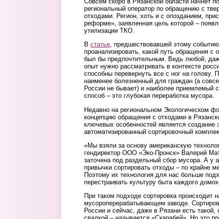
Совсем скоро в Рязанской области начнет 
региональный оператор по обращению с тв
отходами. Регион, хоть и с опозданием, при
реформе», заявленная цель которой – появ
утилизации ТКО.
В
статье
, предшествовавшей этому событию
проанализировать, какой путь обращения с 
был бы предпочтительным. Ведь любой, да
опыт нужно рассматривать в контексте росс
способны перевернуть все с ног на голову. 
наименее болезненный для граждан (а совс
России не бывает) и наиболее приемлемый с
способ – это глубокая переработка мусора.
Недавно на региональном Экологическом ф
концепцию обращения с отходами в Рязанско
ключевых особенностей является создание 
автоматизированный сортировочный комплек
«Мы взяли за основу американскую технолог
гендиректор ООО «Эко-Пронск» Валерий Мат
заточена под раздельный сбор мусора. А у ам
привычки сортировать отходы – по крайне м
Поэтому их технология для нас больше подх
перестраивать культуру быта каждого домох
При таком подходе сортировка происходит 
мусороперерабатывающем заводе. Сортиров
России и сейчас, даже в Рязани есть такой, 
свалкой – называется «Скарабей». Но это пр