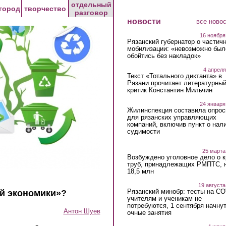
отдельный
город
творчество
разговор
новости
все ново
16 ноября
Рязанский губернатор о частич
мобилизации: «невозможно был
обойтись без накладок»
4 апреля
Текст «Тотального диктанта» в
Рязани прочитает литературны
критик Константин Мильчин
24 января
Жилинспекция составила опрос
для рязанских управляющих
компаний, включив пункт о нал
судимости
25 марта
Возбуждено уголовное дело о 
труб, принадлежащих РМПТС, 
18,5 млн
19 августа
Рязанский минобр: тесты на C
ой экономики»?
учителям и ученикам не
потребуются, 1 сентября начну
Антон Шуев
очные занятия