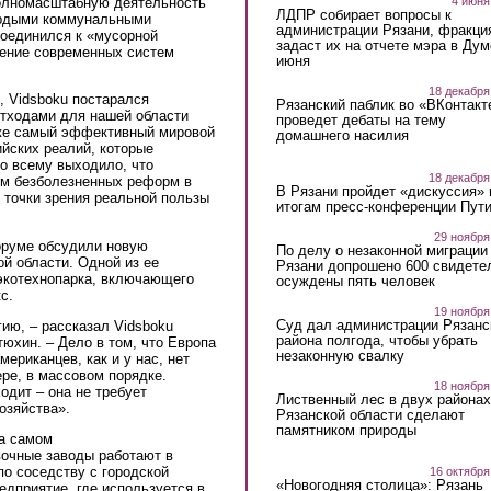
4 июня
полномасштабную деятельность
ЛДПР собирает вопросы к
ердыми коммунальными
администрации Рязани, фракци
соединился к «мусорной
задаст их на отчете мэра в Дум
ление современных систем
июня
18 декабря
, Vidsboku постарался
Рязанский паблик во «ВКонтакт
отходами для нашей области
проведет дебаты на тему
же самый эффективный мировой
домашнего насилия
ийских реалий, которые
По всему выходило, что
18 декабря
ем безболезненных реформ в
В Рязани пройдет «дискуссия» 
 точки зрения реальной пользы
итогам пресс-конференции Пут
29 ноября
оруме обсудили новую
По делу о незаконной миграции
й области. Одной из ее
Рязани допрошено 600 свидете
экотехнопарка, включающего
осуждены пять человек
с.
19 ноября
Суд дал администрации Рязанс
ию, – рассказал Vidsboku
района полгода, чтобы убрать
юхин. – Дело в том, что Европа
незаконную свалку
ериканцев, как и у нас, нет
ере, в массовом порядке.
18 ноября
одит – она не требует
Лиственный лес в двух районах
озяйства».
Рязанской области сделают
памятником природы
на самом
очные заводы работают в
по соседству с городской
16 октября
«Новогодняя столица»: Рязань
едприятие, где используется в