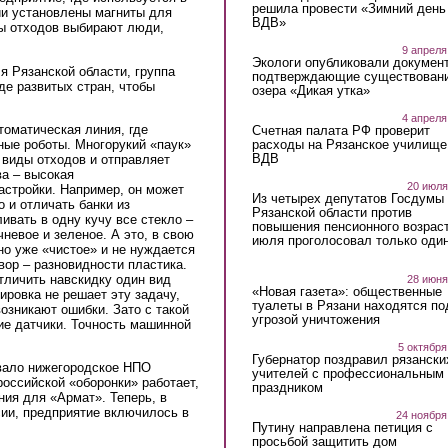
решила провести «Зимний день
ии установлены магниты для
ВДВ»
ы отходов выбирают люди,
9 апреля
Экологи опубликовали докумен
 Рязанской области, группа
подтверждающие существован
де развитых стран, чтобы
озера «Дикая утка»
4 апреля
томатическая линия, где
Счетная палата РФ проверит
ные роботы. Многорукий «паук»
расходы на Рязанское училище
ВДВ
 виды отходов и отправляет
а – высокая
20 июля
астройки. Например, он может
Из четырех депутатов Госдумы 
о и отличать банки из
Рязанской области против
ивать в одну кучу все стекло –
повышения пенсионного возраст
невое и зеленое. А это, в свою
июля проголосовал только оди
но уже «чистое» и не нуждается
вор – разновидности пластика.
тличить навскидку один вид
28 июня
«Новая газета»: общественные
ировка не решает эту задачу,
туалеты в Рязани находятся по
озникают ошибки. Зато с такой
угрозой уничтожения
ие датчики. Точность машинной
5 октября
Губернатор поздравил рязански
вало нижегородское НПО
учителей с профессиональным
оссийской «оборонки» работает,
праздником
ния для «Армат». Теперь, в
сии, предприятие включилось в
24 ноября
Путину направлена петиция с
просьбой защитить дом