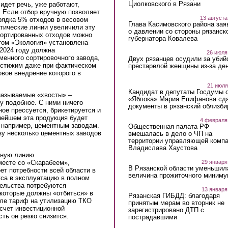
Циолковского в Рязани
идет речь, уже работают,
. Если отбор вручную позволяет
13 августа
рядка 5% отходов в весовом
Глава Касимовского района зая
тические линии увеличили эту
о давлении со стороны рязанск
тсортированных отходов можно
губернатора Ковалева
том «Экология» установлена
 2024 году должна
26 июля
менного сортировочного завода,
Двух рязанцев осудили за убий
остижим даже при фактическом
престарелой женщины из-за ден
овое внедрение которого в
21 июля
Кандидат в депутаты Госдумы 
называемые «хвосты» –
«Яблока» Мария Епифанова сд
у подобное. С ними ничего
документы в рязанский облизби
ное прессуется, брикетируется и
ейшем эта продукция будет
4 февраля
 например, цементным заводам.
Общественная палата РФ
азу несколько цементных заводов
вмешалась в дело о ЧП на
территории управляющей комп
Владислава Хаустова
чную линию
29 января
месте со «Скарабеем»,
В Рязанской области уменьшил
оет потребности всей области в
величина прожиточного миниму
кса в эксплуатацию в полном
тельства потребуются
13 января
 которые должны «отбиться» в
Рязанская ГИБДД: благодаря
чале тариф на утилизацию ТКО
принятым мерам во вторник не
счет инвестиционной
зарегистрировано ДТП с
ть он резко снизится.
пострадавшими