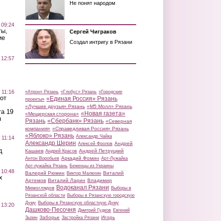
Не понят народом
 09:24
ты,
Сергей Чиграков
ие
Создал интригу в Рязани
 12:57
 11:16
«Атрон» Рязань
«Глобус» Рязань
«Городские
от
«Единая Россия» Рязань
проекты»
«Лучшие друзья» Рязань
«М5 Молл» Рязань
а 19
«Новая газета»
«Мещерская сторона»
н
Рязань
«Сбербанк» Рязань
«Северная
компания»
«Справедливая Россия» Рязань
«Яблоко» Рязань
Александр Чайка
 11:14
Александр Шерин
Андрей
Алексей Фролов
д
Кашаев
Андрей Петруцкий
Андрей Красов
Аркадий Фомин
Антон Воробьев
Арт-Лужайка
Арт-лужайка Рязань
Беженцы из Украины
 10:48
Валерий Рюмин
Виталий
Виктор Малюгин
х
Артемов
Виталий Ларин
Владимир
Водоканал Рязани
Мимоглядов
Выборы в
Рязанской области
Выборы в Рязанскую городскую
Думу
Выборы в Рязанскую областную Думу
 13:20
Дашково-Песочня
Дмитрий Гудков
Евгений
Заборье
Игорь
Зызин
Застройка Рязани