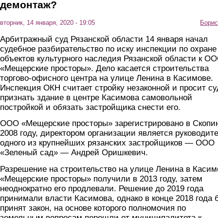
демонтаж?
вторник, 14 января, 2020 - 19:05
Борис
Арбитражный суд Рязанской области 14 января начал
судебное разбирательство по иску инспекции по охране
объектов культурного наследия Рязанской области к О
«Мещерские просторы». Дело касается строительства
торгово-офисного центра на улице Ленина в Касимове.
Инспекция ОКН считает стройку незаконной и просит су
признать здание в центре Касимова самовольной
постройкой и обязать застройщика снести его.
ООО «Мещерские просторы» зарегистрировано в Скопи
2008 году, директором организации является руководит
одного из крупнейших рязанских застройщиков — ООО
«Зеленый сад» — Андрей Оришкевич.
Разрешение на строительство на улице Ленина в Касим
«Мещерские просторы» получили в 2013 году, затем
неоднократно его продлевали. Решение до 2019 года
принимали власти Касимова, однако в конце 2018 года 
принят закон, на основе которого полномочия по
земельным вопросам перешли от муниципалитета к