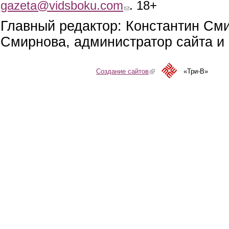
gazeta@vidsboku.com
(link sends e-mail)
. 18+
Главный редактор: Константин См
Смирнова, администратор сайта и 
Создание сайтов
(link is external)
«Три-В»