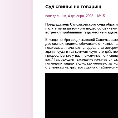
Суд свинье не товарищ
понедельник, 4 декабря, 2023 - 18:15
Председатель Сапожковского суда обрати
палату из-за шуточного видео со свинья
встретил прибывший туда местный адвок
В конце ноября среди жителей Сапожка разо
две свиньи, видимо, сбежавшие от хозяев, ш
похрюкивая, начинают следовать за автором
здания суда и так комментирует это действо:
процесс. Вы кто у нас, присяжные, или свид
вас? Так, заходим, заседание начинается уж
последних кадрах видно, как человек, запи
ступенькам на крыльцо здания с табличкой 