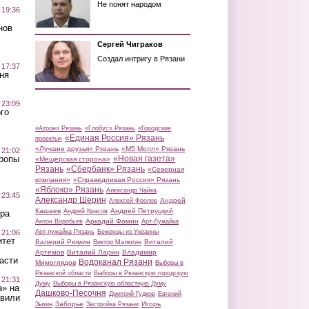
Не понят народом
 19:36
нов
Сергей Чиграков
Создал интригу в Рязани
 17:37
ня
 23:09
го
«Атрон» Рязань
«Глобус» Рязань
«Городские
«Единая Россия» Рязань
проекты»
«Лучшие друзья» Рязань
«М5 Молл» Рязань
 21:02
«Новая газета»
Тропы
«Мещерская сторона»
Рязань
«Сбербанк» Рязань
«Северная
компания»
«Справедливая Россия» Рязань
«Яблоко» Рязань
Александр Чайка
 23:45
Александр Шерин
Андрей
Алексей Фролов
Кашаев
Андрей Петруцкий
Андрей Красов
ра
Аркадий Фомин
Антон Воробьев
Арт-Лужайка
 21:06
Арт-лужайка Рязань
Беженцы из Украины
итет
Валерий Рюмин
Виталий
Виктор Малюгин
Артемов
Виталий Ларин
Владимир
асти
Водоканал Рязани
Мимоглядов
Выборы в
Рязанской области
Выборы в Рязанскую городскую
 21:31
Думу
Выборы в Рязанскую областную Думу
а» на
Дашково-Песочня
Дмитрий Гудков
Евгений
авили
Заборье
Игорь
Зызин
Застройка Рязани