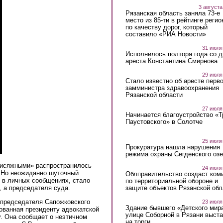
3 августа
Рязанская область заняла 73-е
место из 85-ти в рейтинге регио
по качеству дорог, который
составило «РИА Новости»
31 июля
Исполнилось полтора года со д
ареста Константина Смирнова
29 июля
Стало известно об аресте перво
замминистра здравоохранения
Рязанской области
27 июля
Начинается благоустройство «
Паустовского» в Солотче
25 июля
Прокуратура нашла нарушения
режима охраны Сегденского озе
рисяжными» распространилось
24 июля
. Но неожиданно шуточный
Облправительство создаст ком
 в личных сообщениях, стало
по территориальной обороне и
защите объектов Рязанской обл
, а председателя суда.
 председателя Сапожковского
23 июля
Здание бывшего «Детского мир
ованная президенту адвокатской
улице Соборной в Рязани выст
. Она сообщает о неэтичном
на торги