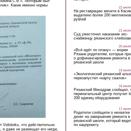
рокина С.В.», «которым был
олик». Какие именно нормы
22 июля
На реставрацию мечети в Каси
выделено более 200 миллионов
рублей
21 июля
Суд ужесточил наказание экс-
снабженцу рязанского хлебоза
20 июля
«Всё идёт по плану» — мэрия
Рязани родителям, которые пр
о дофинансировании ремонта в
рязанской школе
19 июля
«Экологический рязанский алья
перезапустил «карту свалок»
18 июля
Рязанский Минздрав сообщил, 
перинатальный центр получит 
200 единиц оборудования
17 июля
Родители сообщили о нехватке
денег на завершение ремонта в
рязанской школе, который веде
 Vidsboku, что действительно
по нацпроекту
, я даже не размещал его нигде,