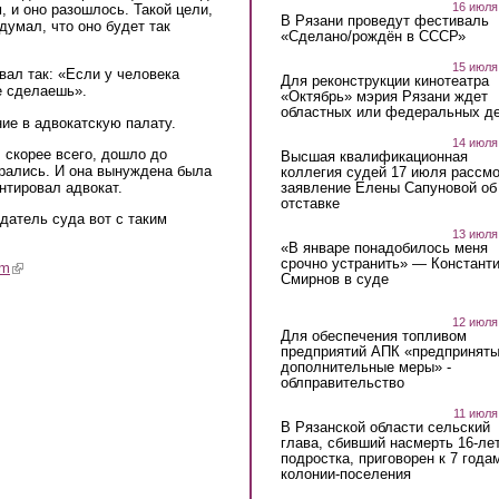
16 июля
, и оно разошлось. Такой цели,
В Рязани проведут фестиваль
думал, что оно будет так
«Сделано/рождён в СССР»
15 июля
ал так: «Если у человека
Для реконструкции кинотеатра
е сделаешь».
«Октябрь» мэрия Рязани ждет
областных или федеральных де
ие в адвокатскую палату.
14 июля
, скорее всего, дошло до
Высшая квалификационная
брались. И она вынуждена была
коллегия судей 17 июля рассмо
нтировал адвокат.
заявление Елены Сапуновой об
отставке
датель суда вот с таким
13 июля
«В январе понадобилось меня
срочно устранить» — Констант
am
(link is external)
Смирнов в суде
12 июля
Для обеспечения топливом
предприятий АПК «предпринят
дополнительные меры» -
облправительство
11 июля
В Рязанской области сельский
глава, сбивший насмерть 16-ле
подростка, приговорен к 7 года
колонии-поселения