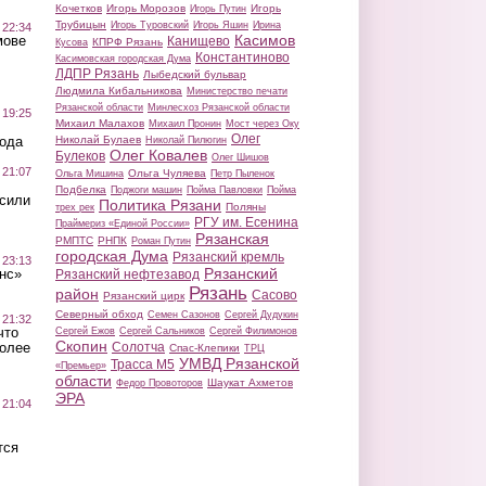
Кочетков
Игорь Морозов
Игорь
Игорь Путин
Трубицын
Игорь Туровский
Игорь Яшин
Ирина
 22:34
Касимов
мове
Канищево
КПРФ Рязань
Кусова
Константиново
Касимовская городская Дума
ЛДПР Рязань
Лыбедский бульвар
Людмила Кибальникова
Министерство печати
Рязанской области
Минлесхоз Рязанской области
 19:25
Михаил Малахов
Михаил Пронин
Мост через Оку
Олег
вода
Николай Булаев
Николай Пилюгин
Олег Ковалев
Булеков
Олег Шишов
 21:07
Ольга Чуляева
Ольга Мишина
Петр Пыленок
Подбелка
Поджоги машин
Пойма Павловки
Пойма
осили
Политика Рязани
Поляны
трех рек
РГУ им. Есенина
Праймериз «Единой России»
Рязанская
РМПТС
РНПК
Роман Путин
городская Дума
Рязанский кремль
 23:13
Рязанский
нс»
Рязанский нефтезавод
Рязань
район
Сасово
Рязанский цирк
Северный обход
Семен Сазонов
Сергей Дудукин
 21:32
что
Сергей Ежов
Сергей Сальников
Сергей Филимонов
Скопин
более
Солотча
Спас-Клепики
ТРЦ
УМВД Рязанской
Трасса М5
«Премьер»
области
Шаукат Ахметов
Федор Провоторов
ЭРА
 21:04
тся