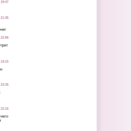
 19:47
 21:36
нег
 22:06
трит
 19:15
ин
 23:35
ы
 22:16
тнего
м