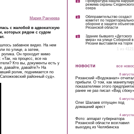
Прокуратура нашла наруш
режима охраны Сегденского
озера
Облправительство создаст
Мария Ракчеева
комитет по территориально
обороне и защите объектов
лась с жалобой в адвокатскую
Рязанской области
ми, которых рядом с судом
Здание бывшего «Детского
ат.
мира» на улице Соборной в
Рязани выставили на торги
шлось забавное видео. На нем
1 из 4121
ли по улице, а затем,
 ролика. Он проходит мимо
 «Так, на процесс, все на
етели? Кто вы, документы есть у
новости
все ново
е, давайте, давайте?» На
савший ролик, поднимается по
8 августа
«Сапожковский районный суд».
Рязанский «Водоканал» отчита
прибыли. О том, как манипулир
показателями этого предприяти
ранее не раз писал «Вид сбоку
6 августа
Олег Шалаев отпущен под
домашний арест
4 августа
Фото: аппарат губернатора
Рязанской области возглавил
выходец из Челябинска