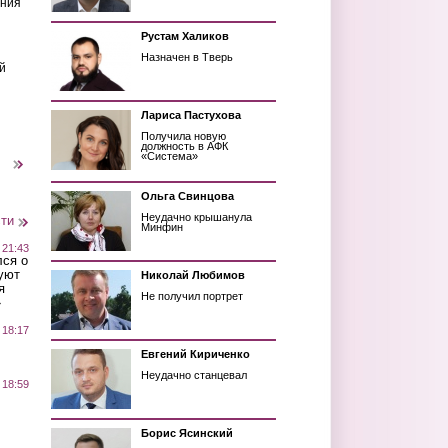
ения
Рустам Халиков
Назначен в Тверь
й
Лариса Пастухова
Получила новую
должность в АФК
«Система»
следующая ›
Ольга Свинцова
Неудачно крышанула
сти
Минфин
 21:43
лся о
уют
Николай Любимов
я
Не получил портрет
»
 18:17
Евгений Кириченко
Неудачно станцевал
 18:59
Борис Ясинский