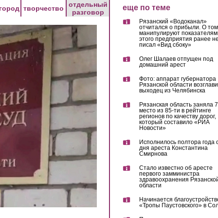
отдельный
еще по теме
город
творчество
разговор
Рязанский «Водоканал»
отчитался о прибыли. О том,
манипулируют показателям
этого предприятия ранее не
писал «Вид сбоку»
Олег Шалаев отпущен под
домашний арест
Фото: аппарат губернатора
Рязанской области возглав
выходец из Челябинска
Рязанская область заняла 7
место из 85-ти в рейтинге
регионов по качеству дорог,
который составило «РИА
Новости»
Исполнилось полтора года 
дня ареста Константина
Смирнова
Стало известно об аресте
первого замминистра
здравоохранения Рязанско
области
Начинается благоустройств
«Тропы Паустовского» в Со