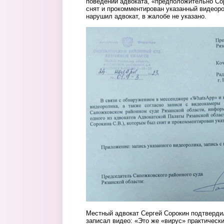
поведении адвоката, «предположительно Со
снят и прокомментирован указанный видеор
нарушил адвокат, в жалобе не указано.
zhaloba.jpg
Местный адвокат Сергей Сорокин подтвердил
записал видео: «Это же «вирус» практически