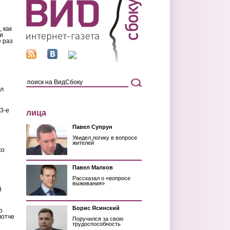
 как
и
 раз
ил
3-е
лица
Павел Супрун
Увидел логику в вопросе
жителей
со
Павел Малков
Рассказал о «вопросе
выживания»
й
Борис Ясинский
о
лотче
Поручился за свою
трудоспособность