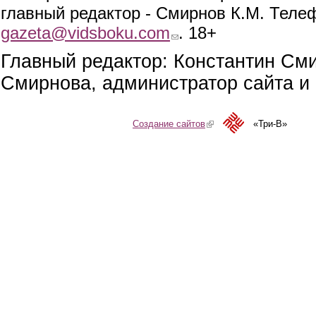
главный редактор - Смирнов К.М. Телефо
gazeta@vidsboku.com
(link sends e-mail)
. 18+
Главный редактор: Константин См
Смирнова, администратор сайта и 
Создание сайтов
(link is external)
«Три-В»