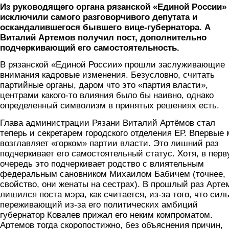
Из руководящего органа рязанской «Единой России»
исключили самого разговорчивого депутата и
оскандалившегося бывшего вице-губернатора. А
Виталий Артемов получил пост, дополнительно
подчеркивающий его самостоятельность.
В рязанской «Единой России» прошли заслуживающие
внимания кадровые изменения. Безусловно, считать
партийные органы, даром что это «партия власти»,
центрами какого-то влияния было бы наивно, однако
определенный символизм в принятых решениях есть.
Глава администрации Рязани Виталий Артёмов стал
теперь и секретарем городского отделения ЕР. Впервые 
возглавляет «горком» партии власти. Это лишний раз
подчеркивает его самостоятельный статус. Хотя, в пер
очередь это подчеркивает родство с влиятельным
федеральным сановником Михаилом Бабичем (точнее,
свойство, они женаты на сестрах). В прошлый раз Арте
лишился поста мэра, как считается, из-за того, что сил
переживающий из-за его политических амбиций
губернатор Ковалев прижал его неким компроматом.
Артемов тогда скоропостижно, без объяснения причин,