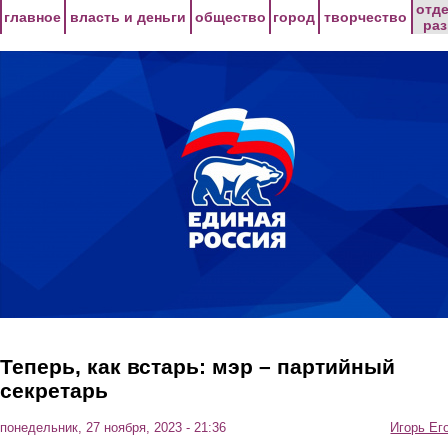
Перейти к основному содержанию
отд
главное
власть и деньги
общество
город
творчество
ра
Теперь, как встарь: мэр – партийный
секретарь
понедельник, 27 ноября, 2023 - 21:36
Игорь Ег