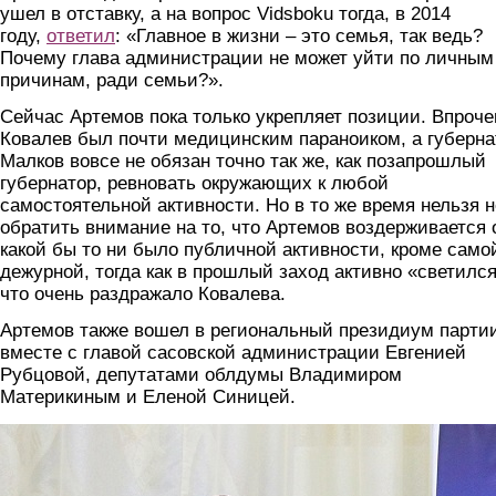
ушел в отставку, а на вопрос Vidsboku тогда, в 2014
году,
ответил
: «Главное в жизни – это семья, так ведь?
Почему глава администрации не может уйти по личным
причинам, ради семьи?».
Сейчас Артемов пока только укрепляет позиции. Впроче
Ковалев был почти медицинским параноиком, а губерна
Малков вовсе не обязан точно так же, как позапрошлый
губернатор, ревновать окружающих к любой
самостоятельной активности. Но в то же время нельзя н
обратить внимание на то, что Артемов воздерживается 
какой бы то ни было публичной активности, кроме само
дежурной, тогда как в прошлый заход активно «светился
что очень раздражало Ковалева.
Артемов также вошел в региональный президиум парти
вместе с главой сасовской администрации Евгенией
Рубцовой, депутатами облдумы Владимиром
Материкиным и Еленой Синицей.
artemov.jpg