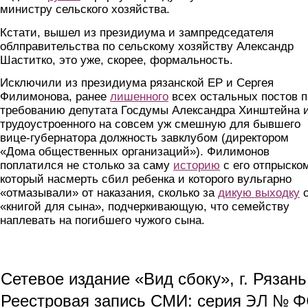
министру сельского хозяйства.
Кстати, вышел из президиума и зампредседателя
облправительства по сельскому хозяйству Александр
Шаститко, это уже, скорее, формальность.
Исключили из президиума рязанской ЕР и Сергея
Филимонова, ранее
лишенного
всех остальных постов п
требованию депутата Госдумы Александра Хинштейна 
трудоустроенного на совсем уж смешную для бывшего
вице-губернатора должность завклубом (директором
«Дома общественных организаций»). Филимонов
поплатился не столько за саму
историю
с его отпрыско
который насмерть сбил ребенка и которого вульгарно
«отмазывали» от наказания, сколько за
дикую выходку
«книгой для сына», подчеркивающую, что семейству
наплевать на погибшего чужого сына.
Сетевое издание «Вид сбоку», г. Рязан
ЭЛ № ФС
Реестровая запись СМИ: серия