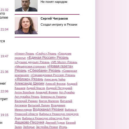
Не понят народом
 21:32
что
более
Сергей Чиграков
Создал интригу в Рязани
 21:04
тся
«Атрон» Рязань
«Глобус» Рязань
«Городские
 19:47
«Единая Россия» Рязань
проекты»
«Лучшие друзья» Рязань
«М5 Молл» Рязань
«Новая газета»
«Мещерская сторона»
Рязань
«Сбербанк» Рязань
«Северная
 21:36
компания»
«Справедливая Россия» Рязань
«Яблоко» Рязань
Александр Чайка
нег
Александр Шерин
Андрей
Алексей Фролов
Кашаев
Андрей Петруцкий
Андрей Красов
 22:06
Аркадий Фомин
Антон Воробьев
Арт-Лужайка
Арт-лужайка Рязань
Беженцы из Украины
трит
Валерий Рюмин
Виталий
Виктор Малюгин
Артемов
Виталий Ларин
Владимир
Водоканал Рязани
Мимоглядов
Выборы в
Рязанской области
Выборы в Рязанскую городскую
 19:15
Думу
Выборы в Рязанскую областную Думу
ин
Дашково-Песочня
Дмитрий Гудков
Евгений
Заборье
Игорь
Зызин
Застройка Рязани