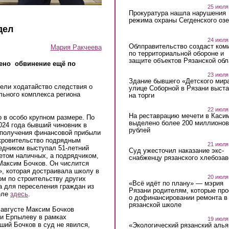
25 июля
Прокуратура нашла нарушения
режима охраны Сегденского озе
дел
24 июля
Облправительство создаст ком
Мария Ракчеева
по территориальной обороне и
защите объектов Рязанской обл
лено обвинение ещё
по
.
23 июля
Здание бывшего «Детского мир
ели ходатайство следствия о
улице Соборной в Рязани выст
льного комплекса региона
на торги
22 июля
На реставрацию мечети в Каси
 в особо крупном размере. По
выделено более 200 миллионов
024 года бывший чиновник в
рублей
 получения финансовой прибыли
кровительство подрядным
21 июля
редником выступал 51-летний
Суд ужесточил наказание экс-
етом наличных, а подрядчиком,
снабженцу рязанского хлебоза
Максим Бочков. Он числится
, которая достраивала школу в
20 июля
м по строительству других
«Всё идёт по плану» — мэрия
а для переселения граждан из
Рязани родителям, которые пр
еле
здесь
.
о дофинансировании ремонта в
рязанской школе
в августе Максим Бочков
ги Ерпылеву в рамках
19 июля
ший Бочков в суд не явился,
«Экологический рязанский алья