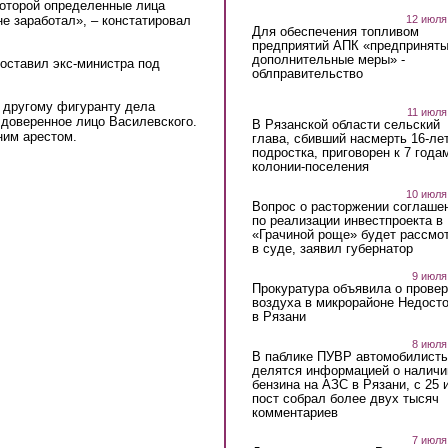
 которой определенные лица
 не заработал», – констатировал
12 июля
Для обеспечения топливом
предприятий АПК «предпринят
дополнительные меры» -
 оставил экс-министра под
облправительство
я другому фигуранту дела
11 июля
 доверенное лицо Василевского.
В Рязанской области сельский
ним арестом.
глава, сбивший насмерть 16-ле
подростка, приговорен к 7 года
колонии-поселения
10 июля
Вопрос о расторжении соглаше
по реализации инвестпроекта в
«Грачиной роще» будет рассмо
в суде, заявил губернатор
9 июля
Прокуратура объявила о провер
воздуха в микрорайоне Недост
в Рязани
8 июля
В паблике ПУВР автомобилист
делятся информацией о наличи
бензина на АЗС в Рязани, с 25 
пост собрал более двух тысяч
комментариев
7 июля