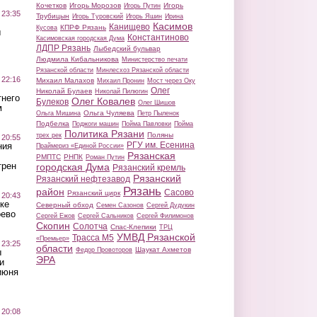
Кочетков
Игорь Морозов
Игорь
Игорь Путин
 23:35
Трубицын
Игорь Туровский
Игорь Яшин
Ирина
Касимов
Канищево
КПРФ Рязань
Кусова
ы
Константиново
Касимовская городская Дума
ЛДПР Рязань
Лыбедский бульвар
Людмила Кибальникова
Министерство печати
Рязанской области
Минлесхоз Рязанской области
 22:16
Михаил Малахов
Михаил Пронин
Мост через Оку
Олег
Николай Булаев
Николай Пилюгин
тнего
Олег Ковалев
Булеков
Олег Шишов
м
Ольга Чуляева
Ольга Мишина
Петр Пыленок
Подбелка
Поджоги машин
Пойма Павловки
Пойма
Политика Рязани
Поляны
трех рек
 20:55
РГУ им. Есенина
ния
Праймериз «Единой России»
Рязанская
РМПТС
РНПК
Роман Путин
трен
городская Дума
Рязанский кремль
Рязанский
Рязанский нефтезавод
Рязань
район
Сасово
Рязанский цирк
 20:43
ке
Северный обход
Семен Сазонов
Сергей Дудукин
оево
Сергей Ежов
Сергей Сальников
Сергей Филимонов
Скопин
Солотча
Спас-Клепики
ТРЦ
УМВД Рязанской
Трасса М5
«Премьер»
 23:25
области
Шаукат Ахметов
Федор Провоторов
ы
ЭРА
и
июня
 20:08