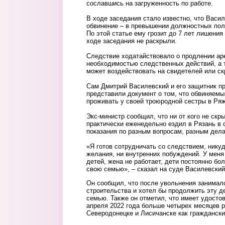
сославшись на загруженность по работе.
В ходе заседания стало известно, что Вас
обвинение – в превышении должностных полно
По этой статье ему грозит до 7 лет лишения
ходе заседания не раскрыли.
Следствие ходатайствовало о продлении аре
необходимостью следственных действий, а 
может воздействовать на свидетелей или ск
Сам Дмитрий Василевский и его защитник пр
представили документ о том, что обвиняемы
проживать у своей троюродной сестры в Ря
Экс-министр сообщил, что ни от кого не скр
практически еженедельно ездил в Рязань в
показания по разным вопросам, разным дел
«Я готов сотрудничать со следствием, никуд
желания, ни внутренних побуждений. У мен
детей, жена не работает, дети постоянно бо
свою семью», – сказал на суде Василевский
Он сообщил, что после увольнения занималс
строительства и хотел бы продолжить эту д
семью. Также он отметил, что имеет удосто
апреля 2022 года больше четырех месяцев 
Северодонецке и Лисичанске как граждански