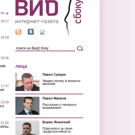
сти
 18:17
 18:59
 19:36
лица
нов
Павел Супрун
Увидел логику в вопросе
жителей
 17:37
ня
Павел Малков
 23:09
Рассказал о «вопросе
го
выживания»
Борис Ясинский
 21:02
Тропы
Поручился за свою
трудоспособность