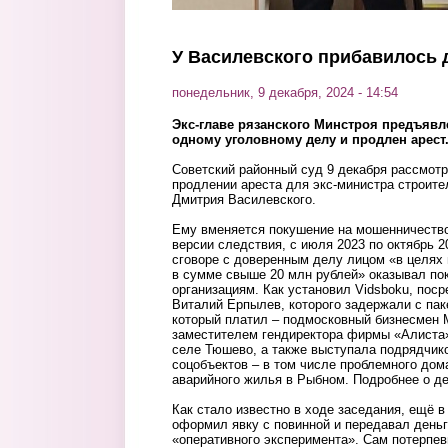
У Василевского прибавилось 
понедельник, 9 декабря, 2024 - 14:54
Экс-главе рязанского Минстроя предъяв
одному уголовному делу и продлен арест
Советский районный суд 9 декабря рассмотр
продлении ареста для экс-министра строите
Дмитрия Василевского.
Ему вменяется покушение на мошенничество
версии следствия, с июля 2023 по октябрь 2
сговоре с доверенным делу лицом «в целях
в сумме свыше 20 млн рублей» оказывал по
организациям. Как установил Vidsboku, пос
Виталий Ерпылев, которого задержали с пак
который платил – подмосковный бизнесмен 
заместителем гендиректора фирмы «Алиста»
селе Тюшево, а также выступала подрядчико
соцобъектов – в том числе проблемного дом
аварийного жилья в Рыбном. Подробнее о д
Как стало известно в ходе заседания, ещё 
оформил явку с повинной и передавал день
«оперативного эксперимента». Сам потерпев