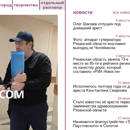
отдельный
город
творчество
разговор
новости
все ново
6 августа
Олег Шалаев отпущен под
домашний арест
4 августа
Фото: аппарат губернатора
Рязанской области возглавил
выходец из Челябинска
3 августа
Рязанская область заняла 73-е
место из 85-ти в рейтинге регио
по качеству дорог, который
составило «РИА Новости»
31 июля
Исполнилось полтора года со д
ареста Константина Смирнова
29 июля
Стало известно об аресте перво
замминистра здравоохранения
Рязанской области
27 июля
Начинается благоустройство «
Паустовского» в Солотче