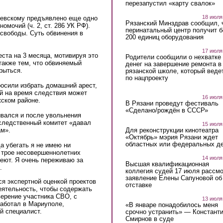
перезапустил «карту свалок»
18 июля
илевскому предъявлено еще одно
Рязанский Минздрав сообщил, 
мочий (ч. 2, ст. 286 УК РФ).
перинатальный центр получит 
 свободы. Суть обвинения в
200 единиц оборудования
17 июля
ста на 3 месяца, мотивируя это
Родители сообщили о нехватке
также тем, что обвиняемый
денег на завершение ремонта в
рыться.
рязанской школе, который веде
по нацпроекту
осили избрать домашний арест,
й на время следствия может
16 июля
жском районе.
В Рязани проведут фестиваль
«Сделано/рождён в СССР»
ывался и после увольнения
 следственный комитет «давал
15 июля
Для реконструкции кинотеатра
ам».
«Октябрь» мэрия Рязани ждет
областных или федеральных де
а убегать я не имею ни
я трое несовершеннолетних
14 июля
леют. Я очень переживаю за
Высшая квалификационная
.
коллегия судей 17 июля рассмо
заявление Елены Сапуновой об
я экспертной оценкой проектов
отставке
еятельность, чтобы содержать
верение участника СВО, с
13 июля
работал в Мариуполе,
«В январе понадобилось меня
й специалист.
срочно устранить» — Констант
Смирнов в суде