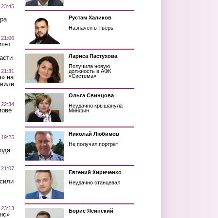
 23:45
Рустам Халиков
ра
Назначен в Тверь
 21:06
итет
Лариса Пастухова
асти
Получила новую
 21:31
должность в АФК
«Система»
а» на
авили
Ольга Свинцова
 22:34
Неудачно крышанула
мове
Минфин
Николай Любимов
 19:25
Не получил портрет
вода
 21:07
Евгений Кириченко
осили
Неудачно станцевал
 23:13
Борис Ясинский
нс»