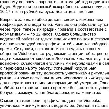
главному вопросу – зарплате – в текущий год подвижек 
будет. Водители рязанской «скорой» со стажем получаю
16-17 тысяч рублей на руки. Без стажа – меньше.
Вопрос о зарплате обострился в связи с изменением
графика работы водителей. Раньше они работали сутки
через трое, теперь их график привели в соответствие с
нормативами – по 12 часов. Однако большинство
водителей работают где-то еще или же пошли в «скору
именно из-за удобного графика, чтобы иметь свободное
время. Ситуация, насколько можно судить по опыту
общения Vidsboku с сотрудниками станции, обостряетс
еще и хамским отношением Леонченко к коллективу, что
возможно, объясняется его личными неурядицами в св
с переходом на эту работу. Успешный хирург был
пролоббирован на эту должность участниками ритуальн
рынка, которые всегда пытались использовать «скорую»
для оперативного слива информации об умерших. Одн
лоббисты оставили своего протеже без соответствующ
бонусов, замкнув канал благодарности на министре.
С момента изменения графика, по данным Vidsboku,
уволилось минимум шесть водителей. Уволен и началь