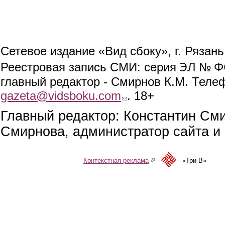
Сетевое издание «Вид сбоку», г. Рязан
ЭЛ № ФС
Реестровая запись СМИ: серия
главный редактор - Смирнов К.М. Телефо
gazeta@vidsboku.com
(link sends e-mail)
. 18+
Главный редактор: Константин См
Смирнова, администратор сайта и 
Контекстная реклама
(link is external)
«Три-В»