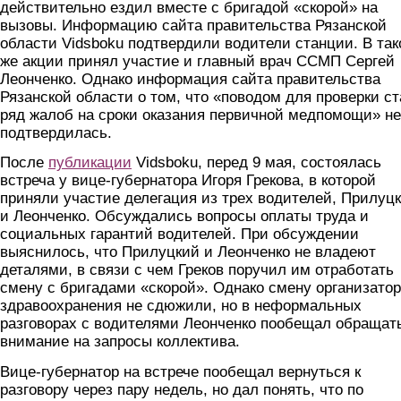
действительно ездил вместе с бригадой «скорой» на
вызовы. Информацию сайта правительства Рязанской
области Vidsboku подтвердили водители станции. В так
же акции принял участие и главный врач ССМП Сергей
Леонченко. Однако информация сайта правительства
Рязанской области о том, что «поводом для проверки с
ряд жалоб на сроки оказания первичной медпомощи» не
подтвердилась.
После
публикации
Vidsboku, перед 9 мая, состоялась
встреча у вице-губернатора Игоря Грекова, в которой
приняли участие делегация из трех водителей, Прилуц
и Леонченко. Обсуждались вопросы оплаты труда и
социальных гарантий водителей. При обсуждении
выяснилось, что Прилуцкий и Леонченко не владеют
деталями, в связи с чем Греков поручил им отработать
смену с бригадами «скорой». Однако смену организато
здравоохранения не сдюжили, но в неформальных
разговорах с водителями Леонченко пообещал обращат
внимание на запросы коллектива.
Вице-губернатор на встрече пообещал вернуться к
разговору через пару недель, но дал понять, что по