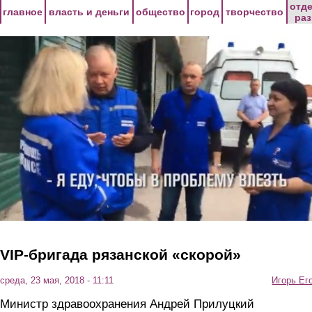
Перейти к основному содержанию
отд
главное
власть и деньги
общество
город
творчество
ра
VIP-бригада рязанской «скорой»
среда, 23 мая, 2018 - 11:11
Игорь Ег
Министр здравоохранения Андрей Прилуцкий