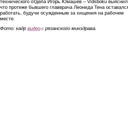
технического отдела Игорь Юмашев – Vidsboku выяснил
что протеже бывшего главврача Леонида Тена оставалс
работать, будучи осужденным за хищения на рабочем
месте.
Фото: кадр
видео
(link is external)
рязанского минздрава.