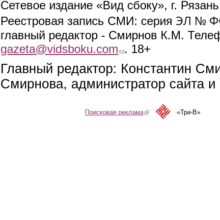
Сетевое издание «Вид сбоку», г. Рязан
ЭЛ № ФС
Реестровая запись СМИ: серия
главный редактор - Смирнов К.М. Телефо
gazeta@vidsboku.com
(link sends e-mail)
. 18+
Главный редактор: Константин См
Смирнова, администратор сайта и 
Поисковая реклама
(link is external)
«Три-В»