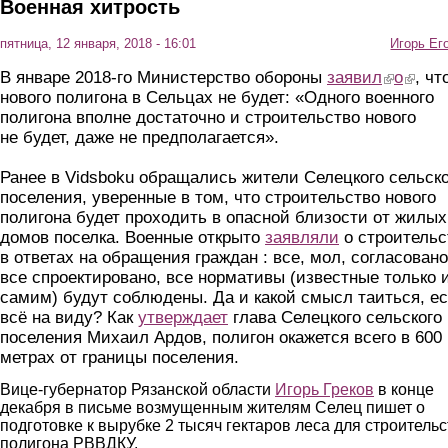
Военная хитрость
пятница, 12 января, 2018 - 16:01
Игорь Ег
В январе 201
8
-го Министерство обороны
заявил
(link is ext
о
(link is
, чт
нового полигона в Сельцах не будет:
«Одного военного
полигона вполне достаточно и строительство нового
не будет, даже не предполагается».
Ранее в
Vidsboku
обращались жители Селецкого сельско
поселения, уверенные в том, что строительство нового
полигона будет проходить в опасной близости от жилых
домов поселка. Военные открыто
заявляли
о строительс
в ответах на обращения граждан : все, мол, согласовано
все спроектировано, все нормативы (известные только 
самим) будут соблюдены. Да и какой смысл таиться, е
всё на виду? Как
утверждает
глава Селецкого сельского
поселения Михаил Ардов, полигон окажется всего в 600
метрах от границы поселения.
Вице-губернатор Рязанской области
Игорь Греков
в конце
декабря в письме возмущенным жителям Селец пишет о
подготовке к вырубке 2 тысяч гектаров леса для строитель
полигона РВВДКУ.