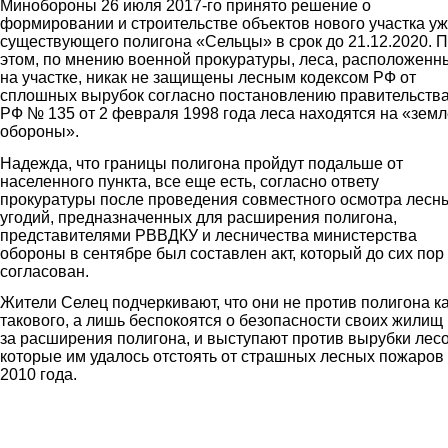
Минобороны 26 июля 2
0
17-го принято решение о
формировании и строительстве объектов нового участка у
существующего полигона «Сельцы» в срок до 21.12.2020. 
этом, по мнению военной прокуратуры, леса, расположенн
на участке, никак не защищены лесным кодексом РФ от
сплошных вырубок согласно постановлению
п
равительств
РФ № 135 от 2 февраля 1998 года леса находятся на «земл
обороны».
Надежда, что границы полигона пройдут подальше от
населенного пункта, все еще есть, согласно ответу
прокуратуры после проведения совместного осмотра лесн
угодий, предназначенных для расширения полигона,
представителями РВВДКУ и лесничества министерства
обороны в сентябре был составлен акт, который до сих пор
согласован.
Жители Селец подчеркивают, что они не против полигона к
такового, а лишь беспокоятся о безопасности своих жилищ 
за расширения полигона, и выступают против вырубки лесо
которые им удалось отстоять от страшных лесных пожаров
2010 года.