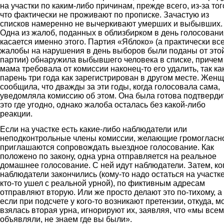
на участки по каким-либо причинам, прежде всего, из-за тог
что фактически не проживают по прописке. Зачастую из
списков намеренно не вычеркивают умерших и выбывших.
Одна из жалоб, поданных в облизбирком в день голосовани
касается именно этого. Партия «Яблоко» (а практически вс
жалобы на нарушения в день выборов были поданы от это
партии) обнаружила выбывшего человека в списке, причем
мама требовала от комиссии наконец-то его удалить, так ка
парень три года как зарегистрирован в другом месте. Жен
сообщила, что дважды за эти годы, когда голосовала сама,
уведомляла комиссию об этом. Она была готова подтверди
это где угодно, однако жалоба осталась без какой-либо
реакции.
Если на участке есть какие-либо наблюдатели или
неподконтрольные члены комиссии, желающие громогласн
приглашаются сопровождать выездное голосование. Как
положено по закону, одна урна отправляется на реальное
домашнее голосование. С ней идут наблюдатели. Затем, ко
наблюдатели закончились (кому-то надо остаться на участке
кто-то ушел с реальной урной), по фиктивным адресам
отправляют вторую. Или же просто делают это по-тихому, а
если при подсчете у кого-то возникают претензии, откуда, м
взялась вторая урна, игнорируют их, заявляя, что «мы всем
объявляли, не знаем где вы были».