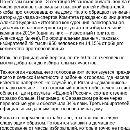
По итогам выборов 13 сентября Рязанская область вошла 
число регионов с аномально высокой долей избирателей,
якобы проголосовавших на дому. На это обращают вниман
авторы доклада экспертов Комитета гражданских инициати
Алексея Кудрина «Итоговая конкуренция, электоральная
динамика и закономерности результатов избирательной
кампании-2015» (один из них — известный политолог
Александр Кынев). По официальным данным, таковых
избирателей 49 тысяч 950 человек или 14,15% от общего
количества проголосовавших.
Итак, по официальной версии, почти 50 тысяч человек не
могли добраться до избирательных участков.
Технология «домашнего голосования» используется прежд
всего в сельской местности и районных городах, где насел
известно наперечет. Не случайно, в Рязани «домашников»
гораздо меньше – этот огромный процент обеспечен за сче
области, где и результат «Единой России», соответственно,
гораздо больше. Например, в Сараевском районе через
переносные урны обеспечили 34% явки. Треть избирателей,
официальным данным, проголосовали на дому.
Когда все нормально отработано, технология выглядит
следующим образом. Готовятся заявки на домашнее
голосование от массы избирателей, которые точно не прид