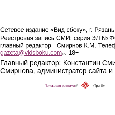
Сетевое издание «Вид сбоку», г. Рязан
ЭЛ № ФС
Реестровая запись СМИ: серия
главный редактор - Смирнов К.М. Телефо
gazeta@vidsboku.com
(link sends e-mail)
. 18+
Главный редактор: Константин См
Смирнова, администратор сайта и 
Поисковая реклама
(link is external)
«Три-В»