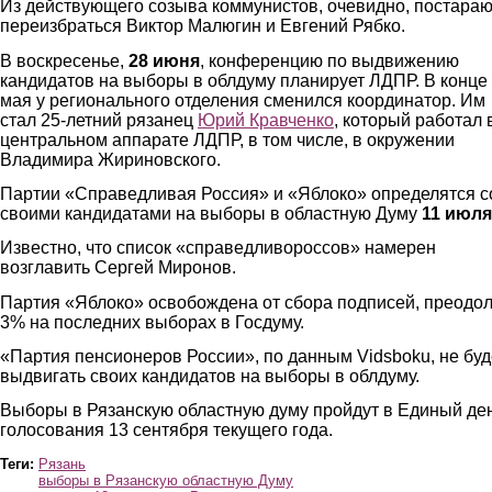
Из действующего созыва коммунистов, очевидно, постара
переизбраться Виктор Малюгин и Евгений Рябко.
В воскресенье,
28 июня
, конференцию по выдвижению
кандидатов на выборы в облдуму планирует ЛДПР. В конце
мая у регионального отделения сменился координатор. Им
стал 25-летний рязанец
Юрий Кравченко
, который работал 
центральном аппарате ЛДПР, в том числе, в окружении
Владимира Жириновского.
Партии «Справедливая Россия» и «Яблоко» определятся с
своими кандидатами на выборы в областную Думу
11 июля
Известно, что список «справедливороссов» намерен
возглавить Сергей Миронов.
Партия «Яблоко» освобождена от сбора подписей, преодо
3% на последних выборах в Госдуму.
«Партия пенсионеров России», по данным Vidsboku, не буд
выдвигать своих кандидатов на выборы в облдуму.
Выборы в Рязанскую областную думу пройдут в Единый де
голосования 13 сентября текущего года.
Теги:
Рязань
выборы в Рязанскую областную Думу