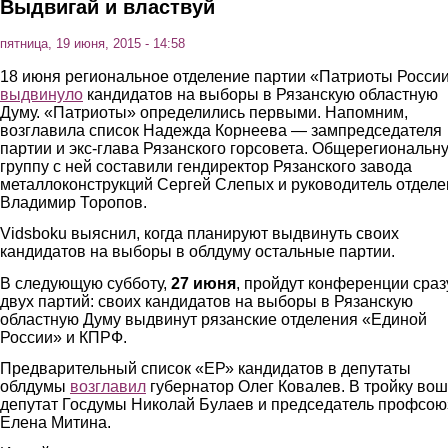
Выдвигай и властвуй
пятница, 19 июня, 2015 - 14:58
18 июня региональное отделение партии «Патриоты Росси
выдвинуло
кандидатов на выборы в Рязанскую областную
Думу. «Патриоты» определились первыми. Напомним,
возглавила список Надежда Корнеева — зампредседателя
партии и экс-глава Рязанского горсовета. Общерегиональн
группу с ней составили гендиректор Рязанского завода
металлоконструкций Сергей Слепых и руководитель отдел
Владимир Торопов.
Vidsboku выяснил, когда планируют выдвинуть своих
кандидатов на выборы в облдуму остальные партии.
В следующую субботу,
27 июня
, пройдут конференции сраз
двух партий: своих кандидатов на выборы в Рязанскую
областную Думу выдвинут рязанские отделения «Единой
России» и КПРФ.
Предварительный список «ЕР» кандидатов в депутаты
облдумы
возглавил
губернатор Олег Ковалев. В тройку во
депутат Госдумы Николай Булаев и председатель профсою
Елена Митина.