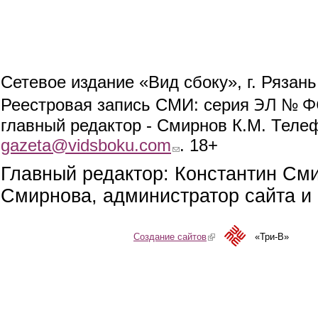
Сетевое издание «Вид сбоку», г. Рязан
ЭЛ № ФС
Реестровая запись СМИ: серия
главный редактор - Смирнов К.М. Телефо
gazeta@vidsboku.com
(link sends e-mail)
. 18+
Главный редактор: Константин См
Смирнова, администратор сайта и 
Создание сайтов
(link is external)
«Три-В»