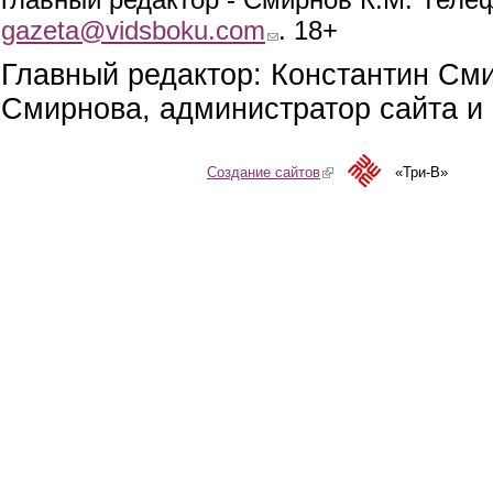
gazeta@vidsboku.com
(link sends e-mail)
. 18+
Главный редактор: Константин См
Смирнова, администратор сайта и 
Создание сайтов
(link is external)
«Три-В»