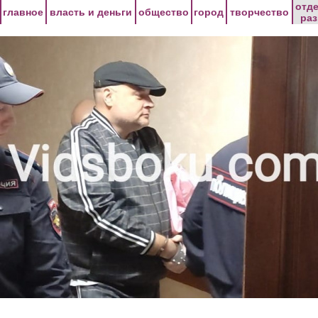
Перейти к основному содержанию
отд
главное
власть и деньги
общество
город
творчество
ра