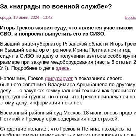
За «награды по военной службе»?
среда, 19 июня, 2024 - 13:42
Борис
Игорь Греков заявил суду, что является участником
СВО, и попросил выпустить его из СИЗО.
Бывший вице-губернатор Рязанской области Игорь Грек
и бывший сенатор от региона Ирина Петина почти год
сидят в СИЗО по делу о получении взяток в особо круп
размере при закупке медоборудования (часть 6 статьи 
УК). Подробнее о деле
здесь
.
Напомним, Греков
фигурирует
в показаниях своего
бывшего советника Владимира Арцыбашева по другому
делу — о закупках коммунальной техники как организат
преступной группы, но о том, что Греков привлекался по
этому делу, информации пока нет.
Басманный районный суд Москвы 18 июня вновь продл
Петиной и Грекову срок содержания под стражей.
Следствие полагает, что Греков и Петина, находясь на
свободе, имеют возможность и могут предпринять попы