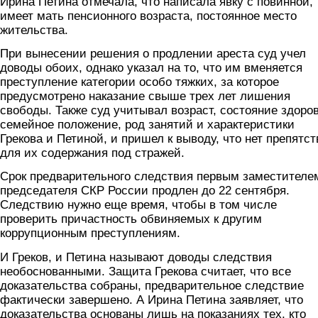
Ирина Петина отмечала, что написала явку с повинной,
имеет мать пенсионного возраста, постоянное место
жительства.
При вынесении решения о продлении ареста суд учел
доводы обоих, однако указал на то, что им вменяется
преступление категории особо тяжких, за которое
предусмотрено наказание свыше трех лет лишения
свободы. Также суд учитывал возраст, состояние здоров
семейное положение, род занятий и характеристики
Грекова и Петиной, и пришел к выводу, что нет препятс
для их содержания под стражей.
Срок предварительного следствия первым заместителе
председателя СКР России продлен до 22 сентября.
Следствию нужно еще время, чтобы в том числе
проверить причастность обвиняемых к другим
коррупционным преступлениям.
И Греков, и Петина называют доводы следствия
необоснованными. Защита Грекова считает, что все
доказательства собраны, предварительное следствие
фактически завершено. А Ирина Петина заявляет, что
доказательства основаны лишь на показаниях тех, кто