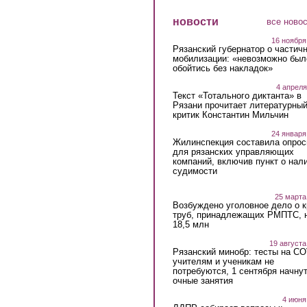
новости
все ново
16 ноября
Рязанский губернатор о частич
мобилизации: «невозможно был
обойтись без накладок»
4 апреля
Текст «Тотального диктанта» в
Рязани прочитает литературны
критик Константин Мильчин
24 января
Жилинспекция составила опрос
для рязанских управляющих
компаний, включив пункт о нал
судимости
25 марта
Возбуждено уголовное дело о 
труб, принадлежащих РМПТС, 
18,5 млн
19 августа
Рязанский минобр: тесты на C
учителям и ученикам не
потребуются, 1 сентября начну
очные занятия
4 июня