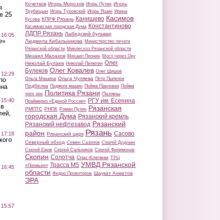
Кочетков
Игорь Морозов
Игорь
Игорь Путин
я
Трубицын
Игорь Туровский
Игорь Яшин
Ирина
е 25
Касимов
Канищево
КПРФ Рязань
Кусова
Константиново
Касимовская городская Дума
ЛДПР Рязань
Лыбедский бульвар
 16:05
е»
Людмила Кибальникова
Министерство печати
Рязанской области
Минлесхоз Рязанской области
Михаил Малахов
Михаил Пронин
Мост через Оку
Олег
Николай Булаев
Николай Пилюгин
Олег Ковалев
Булеков
Олег Шишов
 12:29
Ольга Чуляева
Ольга Мишина
Петр Пыленок
по
Подбелка
ина
Поджоги машин
Пойма Павловки
Пойма
Политика Рязани
Поляны
трех рек
РГУ им. Есенина
 15:40
Праймериз «Единой России»
 в
Рязанская
РМПТС
РНПК
Роман Путин
лей,
городская Дума
Рязанский кремль
Рязанский
Рязанский нефтезавод
Рязань
район
Сасово
 17:18
Рязанский цирк
кого
Северный обход
Семен Сазонов
Сергей Дудукин
Сергей Ежов
Сергей Сальников
Сергей Филимонов
Скопин
Солотча
Спас-Клепики
ТРЦ
УМВД Рязанской
Трасса М5
«Премьер»
 16:45
области
Шаукат Ахметов
Федор Провоторов
ЭРА
 15:57