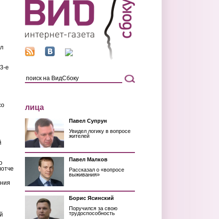
ил
3-е
со
лица
Павел Супрун
Увидел логику в вопросе
жителей
й
Павел Малков
о
лотче
Рассказал о «вопросе
выживания»
ения
Борис Ясинский
Поручился за свою
трудоспособность
й