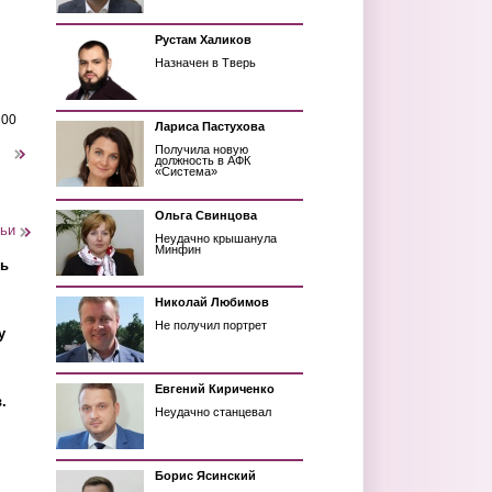
Рустам Халиков
Назначен в Тверь
200
Лариса Пастухова
Получила новую
следующая ›
должность в АФК
«Система»
Ольга Свинцова
тьи
Неудачно крышанула
Минфин
ть
Николай Любимов
Не получил портрет
у
Евгений Кириченко
.
Неудачно станцевал
Борис Ясинский