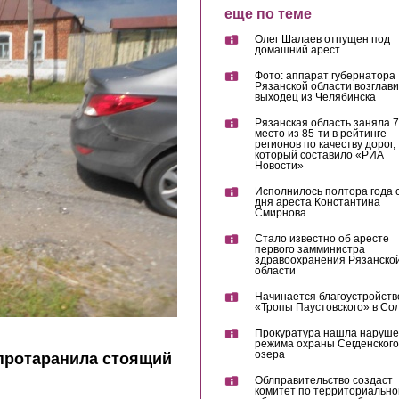
еще по теме
Олег Шалаев отпущен под
домашний арест
Фото: аппарат губернатора
Рязанской области возглав
выходец из Челябинска
Рязанская область заняла 7
место из 85-ти в рейтинге
регионов по качеству дорог,
который составило «РИА
Новости»
Исполнилось полтора года 
дня ареста Константина
Смирнова
Стало известно об аресте
первого замминистра
здравоохранения Рязанско
области
Начинается благоустройств
«Тропы Паустовского» в Со
Прокуратура нашла наруш
режима охраны Сегденского
озера
 протаранила стоящий
Облправительство создаст
комитет по территориально