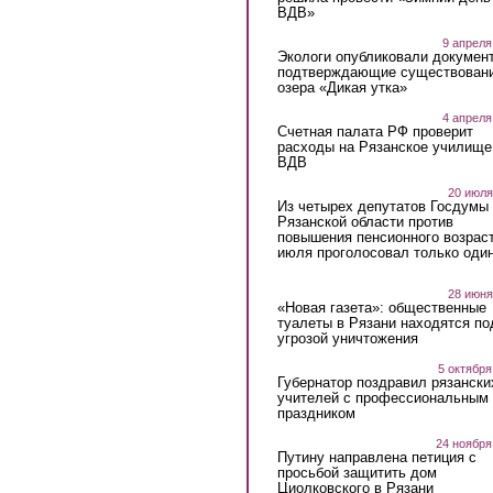
ВДВ»
9 апреля
Экологи опубликовали докумен
подтверждающие существован
озера «Дикая утка»
4 апреля
Счетная палата РФ проверит
расходы на Рязанское училище
ВДВ
20 июля
Из четырех депутатов Госдумы 
Рязанской области против
повышения пенсионного возраст
июля проголосовал только оди
28 июня
«Новая газета»: общественные
туалеты в Рязани находятся по
угрозой уничтожения
5 октября
Губернатор поздравил рязански
учителей с профессиональным
праздником
24 ноября
Путину направлена петиция с
просьбой защитить дом
Циолковского в Рязани