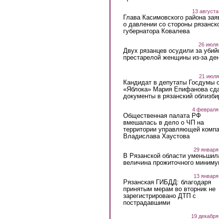
13 августа
Глава Касимовского района зая
о давлении со стороны рязанск
губернатора Ковалева
26 июля
Двух рязанцев осудили за убий
престарелой женщины из-за ден
21 июля
Кандидат в депутаты Госдумы 
«Яблока» Мария Епифанова сд
документы в рязанский облизби
4 февраля
Общественная палата РФ
вмешалась в дело о ЧП на
территории управляющей комп
Владислава Хаустова
29 января
В Рязанской области уменьшил
величина прожиточного миниму
13 января
Рязанская ГИБДД: благодаря
принятым мерам во вторник не
зарегистрировано ДТП с
пострадавшими
19 декабря