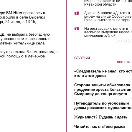
обороне и защите объектов
Рязанской области
ере BM Hiker врезалась в
Здание бывшего «Детского
мира» на улице Соборной в
роизошло в селе Выселки
Рязани выставили на торги
г, 24 июля, в 13:15,
На реставрацию мечети в
Касимове выделено более 
ДД, не выбрала безопасную
миллионов рублей
с управлением и врезалась в
1 из 4121
-летней жительнице села.
 скутера ехала без мотошлема, с
кой помощью в лечебное
статьи
все ста
«Следователь не знал, кто ес
кто в этом деле»
Сторона защиты обжаловала
продление ареста Константин
Смирнову до конца августа
Путеводитель по уголовным
делам рязанских журналистов
Журналист? Будешь сидеть
Читайте нас в «Телеграме»