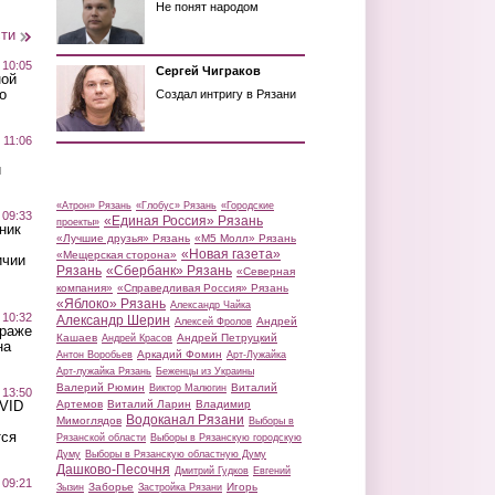
Не понят народом
сти
 10:05
Сергей Чиграков
ной
о
Создал интригу в Рязани
 11:06
й
«Атрон» Рязань
«Глобус» Рязань
«Городские
 09:33
«Единая Россия» Рязань
проекты»
ник
«Лучшие друзья» Рязань
«М5 Молл» Рязань
«Новая газета»
«Мещерская сторона»
ичии
Рязань
«Сбербанк» Рязань
«Северная
компания»
«Справедливая Россия» Рязань
«Яблоко» Рязань
Александр Чайка
 10:32
Александр Шерин
Андрей
Алексей Фролов
краже
Кашаев
Андрей Петруцкий
Андрей Красов
на
Аркадий Фомин
Антон Воробьев
Арт-Лужайка
Арт-лужайка Рязань
Беженцы из Украины
Валерий Рюмин
Виталий
Виктор Малюгин
 13:50
Артемов
Виталий Ларин
Владимир
OVID
Водоканал Рязани
Мимоглядов
Выборы в
тся
Рязанской области
Выборы в Рязанскую городскую
Думу
Выборы в Рязанскую областную Думу
Дашково-Песочня
Дмитрий Гудков
Евгений
 09:21
Заборье
Игорь
Зызин
Застройка Рязани