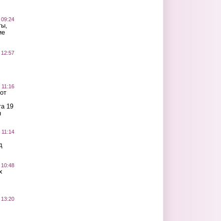
 09:24
ты,
ие
 12:57
 11:16
от
а 19
н
 11:14
д
 10:48
х
 13:20