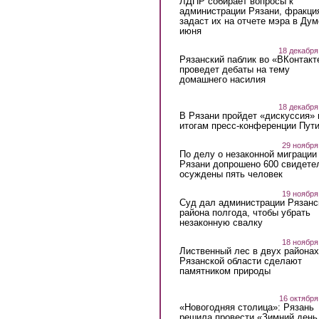
ЛДПР собирает вопросы к
администрации Рязани, фракци
задаст их на отчете мэра в Дум
июня
18 декабря
Рязанский паблик во «ВКонтакт
проведет дебаты на тему
домашнего насилия
18 декабря
В Рязани пройдет «дискуссия» 
итогам пресс-конференции Пут
29 ноября
По делу о незаконной миграции
Рязани допрошено 600 свидете
осуждены пять человек
19 ноября
Суд дал администрации Рязанс
района полгода, чтобы убрать
незаконную свалку
18 ноября
Лиственный лес в двух районах
Рязанской области сделают
памятником природы
16 октября
«Новогодняя столица»: Рязань
решила провести «Зимний день