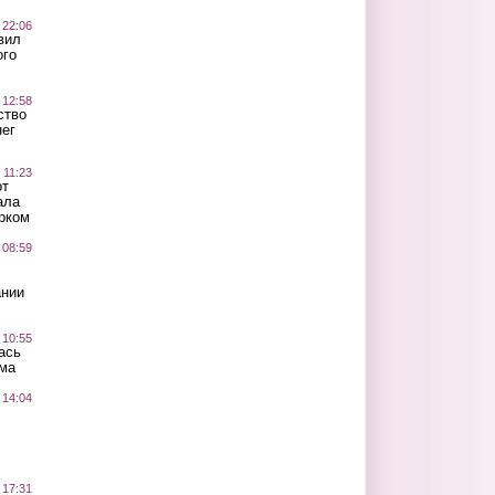
 22:06
вил
ого
 12:58
ство
ег
 11:23
от
ала
рком
 08:59
ании
 10:55
ась
ма
 14:04
 17:31