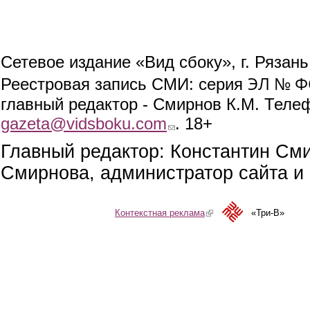
Сетевое издание «Вид сбоку», г. Рязан
ЭЛ № ФС
Реестровая запись СМИ: серия
главный редактор - Смирнов К.М. Телефо
gazeta@vidsboku.com
(link sends e-mail)
. 18+
Главный редактор: Константин См
Смирнова, администратор сайта и 
Контекстная реклама
(link is external)
«Три-В»