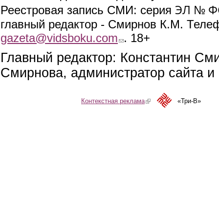
ЭЛ № ФС
Реестровая запись СМИ: серия
главный редактор - Смирнов К.М. Телефо
gazeta@vidsboku.com
(link sends e-mail)
. 18+
Главный редактор: Константин См
Смирнова, администратор сайта и 
Контекстная реклама
(link is external)
«Три-В»