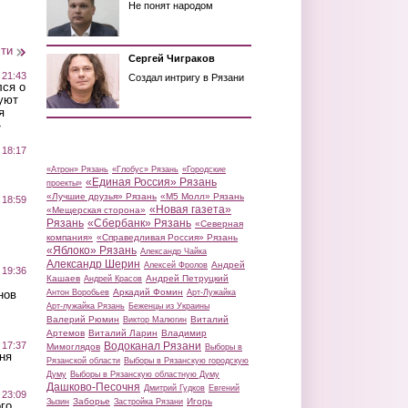
Не понят народом
сти
Сергей Чиграков
 21:43
Создал интригу в Рязани
лся о
уют
я
»
 18:17
«Атрон» Рязань
«Глобус» Рязань
«Городские
«Единая Россия» Рязань
проекты»
«Лучшие друзья» Рязань
«М5 Молл» Рязань
 18:59
«Новая газета»
«Мещерская сторона»
Рязань
«Сбербанк» Рязань
«Северная
компания»
«Справедливая Россия» Рязань
«Яблоко» Рязань
Александр Чайка
Александр Шерин
Андрей
Алексей Фролов
 19:36
Кашаев
Андрей Петруцкий
Андрей Красов
Аркадий Фомин
Антон Воробьев
Арт-Лужайка
нов
Арт-лужайка Рязань
Беженцы из Украины
Валерий Рюмин
Виталий
Виктор Малюгин
Артемов
Виталий Ларин
Владимир
Водоканал Рязани
 17:37
Мимоглядов
Выборы в
ня
Рязанской области
Выборы в Рязанскую городскую
Думу
Выборы в Рязанскую областную Думу
Дашково-Песочня
Дмитрий Гудков
Евгений
 23:09
Заборье
Игорь
Зызин
Застройка Рязани
го