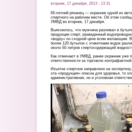
вторник, 17 декабря, 2013 - 13:31
65-летний рязанец — охранник одной из авт
спиртного на рабочем месте. Об этом сообщ
УМВД во вторник, 17 декабря.
Выяснилось, что мужчина разливал в бутылк
продукции спирт, разведенный водопроводно
«водку» по сходной цене всем желающим. В
более 120 бутылок с этикетками водок разл
около 50 литров спиртосодержащей жидкост
Как отмечают в УМВД, ранее охранник уже 
ответственности за торговлю контрафактной
Изъятое спиртное направлено на экспертизу,
эта «продукция» опасна для здоровья, то з
административная, но и уголовная ответстве
1.jpg