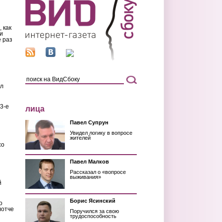
 как
и
 раз
ил
3-е
лица
Павел Супрун
Увидел логику в вопросе
жителей
со
Павел Малков
Рассказал о «вопросе
выживания»
й
Борис Ясинский
о
лотче
Поручился за свою
трудоспособность