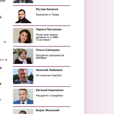
ения
Рустам Халиков
Назначен в Тверь
й
Лариса Пастухова
Получила новую
должность в АФК
«Система»
следующая ›
Ольга Свинцова
Неудачно крышанула
Минфин
тьи
ть
Николай Любимов
Не получил портрет
у
Евгений Кириченко
Неудачно станцевал
.
Борис Ясинский