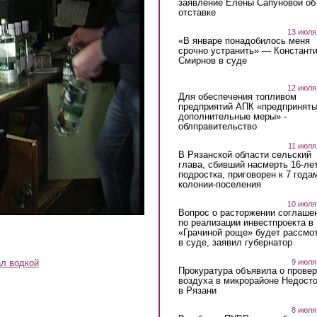
заявление Елены Сапуновой об
отставке
13 июля
«В январе понадобилось меня
срочно устранить» — Констант
Смирнов в суде
12 июля
Для обеспечения топливом
предприятий АПК «предпринят
дополнительные меры» -
облправительство
11 июля
В Рязанской области сельский
глава, сбивший насмерть 16-ле
подростка, приговорен к 7 года
колонии-поселения
10 июля
Вопрос о расторжении соглаше
по реализации инвестпроекта в
«Грачиной роще» будет рассмо
в суде, заявил губернатор
ал водкой
9 июля
Прокуратура объявила о провер
воздуха в микрорайоне Недост
в Рязани
8 июля