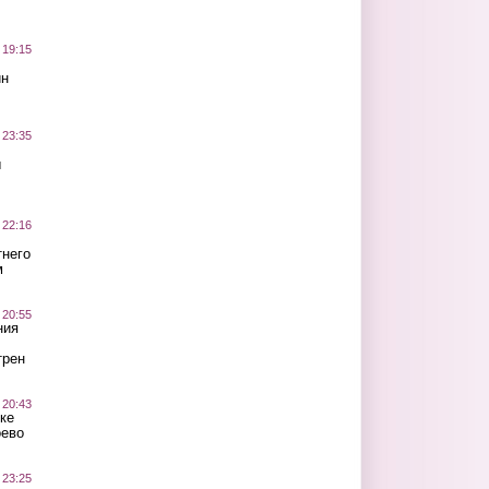
 19:15
ин
 23:35
ы
 22:16
тнего
м
 20:55
ния
трен
 20:43
ке
оево
 23:25