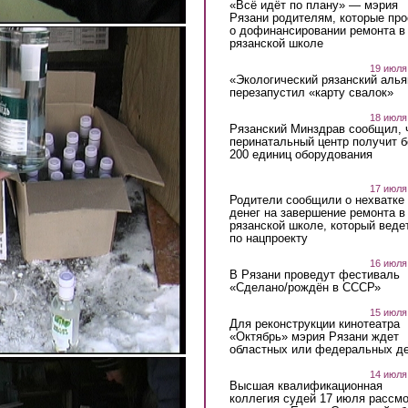
«Всё идёт по плану» — мэрия
Рязани родителям, которые пр
о дофинансировании ремонта в
рязанской школе
19 июля
«Экологический рязанский алья
перезапустил «карту свалок»
18 июля
Рязанский Минздрав сообщил, 
перинатальный центр получит 
200 единиц оборудования
17 июля
Родители сообщили о нехватке
денег на завершение ремонта в
рязанской школе, который веде
по нацпроекту
16 июля
В Рязани проведут фестиваль
«Сделано/рождён в СССР»
15 июля
Для реконструкции кинотеатра
«Октябрь» мэрия Рязани ждет
областных или федеральных де
14 июля
Высшая квалификационная
коллегия судей 17 июля рассмо