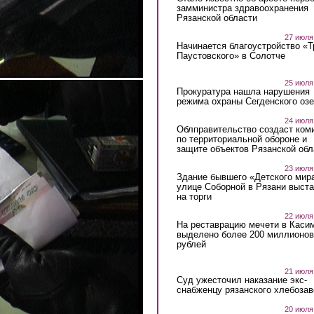
замминистра здравоохранения
Рязанской области
27 июля
Начинается благоустройство «
Паустовского» в Солотче
25 июля
Прокуратура нашла нарушения
режима охраны Сегденского озе
24 июля
Облправительство создаст ком
по территориальной обороне и
защите объектов Рязанской обл
23 июля
Здание бывшего «Детского мир
улице Соборной в Рязани выст
на торги
22 июля
На реставрацию мечети в Каси
выделено более 200 миллионов
рублей
21 июля
Суд ужесточил наказание экс-
снабженцу рязанского хлебоза
20 июля