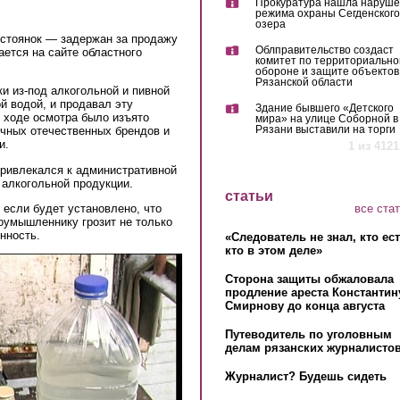
Прокуратура нашла наруш
режима охраны Сегденского
озера
остоянок — задержан за продажу
Облправительство создаст
ается на сайте областного
комитет по территориально
обороне и защите объектов
Рязанской области
и из-под алкогольной и пивной
й водой, и продавал эту
Здание бывшего «Детского
 ходе осмотра было изъято
мира» на улице Соборной в
Рязани выставили на торги
ичных отечественных брендов и
и.
1 из 4121
привлекался к административной
 алкогольной продукции.
статьи
все ста
 если будет установлено, что
лоумышленнику грозит не только
нность.
«Следователь не знал, кто ес
кто в этом деле»
Сторона защиты обжаловала
продление ареста Константин
Смирнову до конца августа
Путеводитель по уголовным
делам рязанских журналистов
Журналист? Будешь сидеть