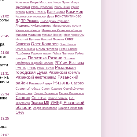
Кочетков
Игорь Морозов
Игорь
Игорь Путин
Трубицын
Игорь Туровский
Игорь Яшин
Ирина
Касимов
Канищево
КПРФ Рязань
Кусова
Константиново
 21:02
Касимовская городская Дума
Тропы
ЛДПР Рязань
Лыбедский бульвар
Людмила Кибальникова
Министерство печати
Рязанской области
Минлесхоз Рязанской области
Михаил Малахов
Михаил Пронин
Мост через Оку
 23:45
Олег
Николай Булаев
Николай Пилюгин
Олег Ковалев
Булеков
ра
Олег Шишов
Ольга Чуляева
Ольга Мишина
Петр Пыленок
 21:06
Подбелка
Поджоги машин
Пойма Павловки
Пойма
итет
Политика Рязани
Поляны
трех рек
РГУ им. Есенина
Праймериз «Единой России»
асти
Рязанская
РМПТС
РНПК
Роман Путин
городская Дума
Рязанский кремль
 21:31
Рязанский
а» на
Рязанский нефтезавод
авили
Рязань
район
Сасово
Рязанский цирк
Северный обход
Семен Сазонов
Сергей Дудукин
Сергей Ежов
Сергей Сальников
Сергей Филимонов
 22:34
Скопин
Солотча
мове
Спас-Клепики
ТРЦ
УМВД Рязанской
Трасса М5
«Премьер»
области
Шаукат Ахметов
Федор Провоторов
ЭРА
 19:25
вода
 21:07