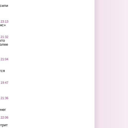
осили
 23:13
нс»
 21:32
что
более
 21:04
тся
 19:47
 21:36
нег
 22:06
трит