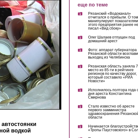
еще по теме
Рязанский «Водоканал»
отчитался о прибыли. О том,
манипулируют показателям
этого предприятия ранее не
писал «Вид сбоку»
Олег Шалаев отпущен под
домашний арест
Фото: аппарат губернатора
Рязанской области возглав
выходец из Челябинска
Рязанская область заняла 7
место из 85-ти в рейтинге
регионов по качеству дорог,
который составило «РИА
Новости»
Исполнилось полтора года 
дня ареста Константина
Смирнова
Стало известно об аресте
первого замминистра
здравоохранения Рязанско
области
 автостоянки
Начинается благоустройств
нной водкой
«Тропы Паустовского» в Со