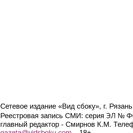
Сетевое издание «Вид сбоку», г. Рязан
ЭЛ № ФС
Реестровая запись СМИ: серия
главный редактор - Смирнов К.М. Телефо
gazeta@vidsboku.com
(link sends e-mail)
. 18+