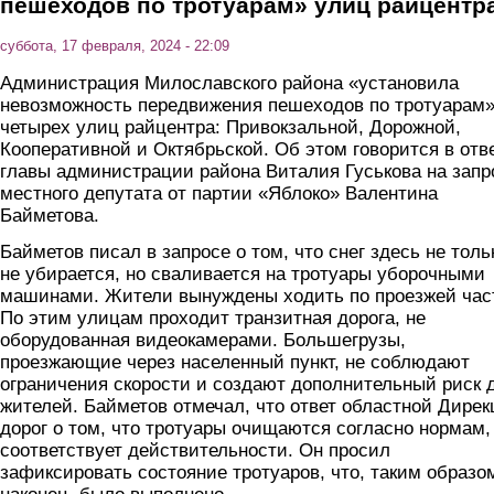
пешеходов по тротуарам» улиц райцентр
суббота, 17 февраля, 2024 - 22:09
Администрация Милославского района «установила
невозможность передвижения пешеходов по тротуарам
четырех улиц райцентра: Привокзальной, Дорожной,
Кооперативной и Октябрьской. Об этом говорится в отв
главы администрации района Виталия Гуськова на запр
местного депутата от партии «Яблоко» Валентина
Байметова.
Байметов писал в запросе о том, что снег здесь не толь
не убирается, но сваливается на тротуары уборочными
машинами. Жители вынуждены ходить по проезжей час
По этим улицам проходит транзитная дорога, не
оборудованная видеокамерами. Большегрузы,
проезжающие через населенный пункт, не соблюдают
ограничения скорости и создают дополнительный риск 
жителей. Байметов отмечал, что ответ областной Дире
дорог о том, что тротуары очищаются согласно нормам,
соответствует действительности. Он просил
зафиксировать состояние тротуаров, что, таким образо