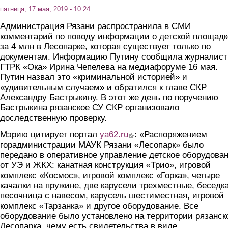
пятница, 17 мая, 2019 - 10:24
Администрация Рязани распространила в СМИ
комментарий по поводу информации о детской площадк
за 4 млн в Лесопарке, которая существует только по
документам. Информацию Путину сообщила журналист
ГТРК «Ока» Ирина Чепелева на медиафоруме 16 мая.
Путин назвал это «криминальной историей» и
«удивительным случаем» и обратился к главе СКР
Александру Бастрыкину. В этот же день по поручению
Бастрыкина рязанское СУ СКР организовало
доследственную проверку.
Мэрию цитирует портал
ya62.ru
(link is external)
: «Распоряжением
горадминистрации МАУК Рязани «Лесопарк» было
передано в оперативное управление детское оборудова
от УЭ и ЖКХ: канатная конструкция «Трио», игровой
комплекс «Космос», игровой комплекс «Горка», четыре
качалки на пружине, две карусели трехместные, беседка
песочница с навесом, карусель шестиместная, игровой
комплекс «Тарзанка» и другое оборудование. Все
оборудование было установлено на территории рязанск
Лесопарка, чему есть свидетельства в виде