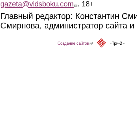
gazeta@vidsboku.com
(link sends e-mail)
. 18+
Главный редактор: Константин См
Смирнова, администратор сайта и 
Создание сайтов
(link is external)
«Три-В»