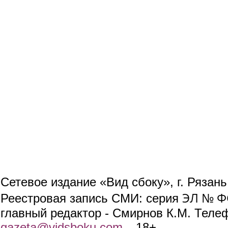
Сетевое издание «Вид сбоку», г. Рязан
ЭЛ № ФС
Реестровая запись СМИ: серия
главный редактор - Смирнов К.М. Телефо
gazeta@vidsboku.com
(link sends e-mail)
. 18+