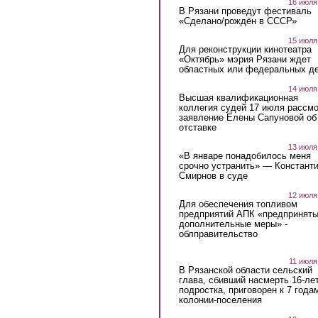
16 июля
В Рязани проведут фестиваль
«Сделано/рождён в СССР»
15 июля
Для реконструкции кинотеатра
«Октябрь» мэрия Рязани ждет
областных или федеральных де
14 июля
Высшая квалификационная
коллегия судей 17 июля рассмо
заявление Елены Сапуновой об
отставке
13 июля
«В январе понадобилось меня
срочно устранить» — Констант
Смирнов в суде
12 июля
Для обеспечения топливом
предприятий АПК «предпринят
дополнительные меры» -
облправительство
11 июля
В Рязанской области сельский
глава, сбивший насмерть 16-ле
подростка, приговорен к 7 года
колонии-поселения