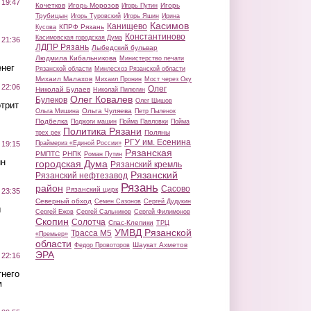
 19:47
Кочетков
Игорь Морозов
Игорь
Игорь Путин
Трубицын
Игорь Туровский
Игорь Яшин
Ирина
Касимов
Канищево
КПРФ Рязань
Кусова
Константиново
Касимовская городская Дума
 21:36
ЛДПР Рязань
Лыбедский бульвар
Людмила Кибальникова
Министерство печати
нег
Рязанской области
Минлесхоз Рязанской области
Михаил Малахов
Михаил Пронин
Мост через Оку
 22:06
Олег
Николай Булаев
Николай Пилюгин
Олег Ковалев
Булеков
Олег Шишов
трит
Ольга Чуляева
Ольга Мишина
Петр Пыленок
Подбелка
Поджоги машин
Пойма Павловки
Пойма
Политика Рязани
Поляны
трех рек
РГУ им. Есенина
Праймериз «Единой России»
 19:15
Рязанская
РМПТС
РНПК
Роман Путин
ин
городская Дума
Рязанский кремль
Рязанский
Рязанский нефтезавод
Рязань
район
Сасово
Рязанский цирк
 23:35
Северный обход
Семен Сазонов
Сергей Дудукин
ы
Сергей Ежов
Сергей Сальников
Сергей Филимонов
Скопин
Солотча
Спас-Клепики
ТРЦ
УМВД Рязанской
Трасса М5
«Премьер»
области
Шаукат Ахметов
Федор Провоторов
ЭРА
 22:16
тнего
м