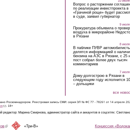
10 июля
Вопрос о расторжении соглаше
по реализации инвестпроекта в
«Грачиной роще» будет рассмо
в суде, заявил губернатор
9 июля
Прокуратура объявила о провер
воздуха в микрорайоне Недост
в Рязани
8 июля
В паблике ПУВР автомобилист
делятся информацией о наличи
бензина на АЗС в Рязани, с 25 
пост собрал более двух тысяч
комментариев
7 июля
Дому-долгострою в Рязани в
следующем году исполнится 10
– дольщики
все ново
ЭЛ № ФС 77 - 7826
1 от 14 апреля 20
овано Роскомнадзором. Реестровая запись СМИ: серия
(link sends e-mail)
om
. 18+
й редактор: Марина Смирнова, администратор сайта и аккаунтов в соцсетях: Светлан
Концессия «Водока
тов
(link is external)
«Три-В»