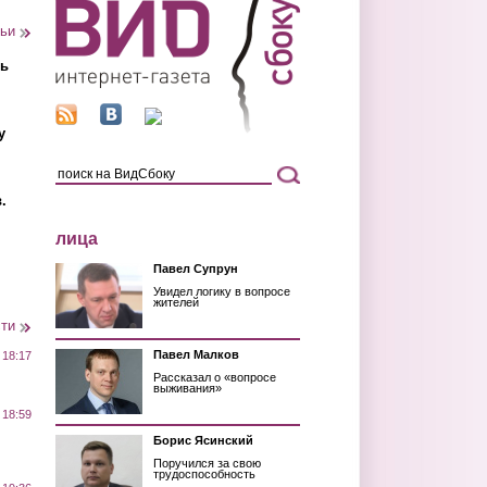
тьи
ть
у
.
лица
Павел Супрун
Увидел логику в вопросе
жителей
сти
Павел Малков
 18:17
Рассказал о «вопросе
выживания»
 18:59
Борис Ясинский
Поручился за свою
трудоспособность