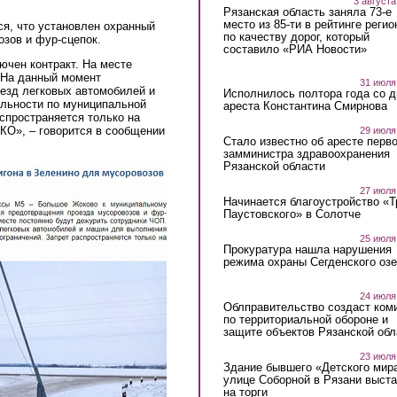
3 августа
Рязанская область заняла 73-е
место из 85-ти в рейтинге регио
я, что установлен охранный
по качеству дорог, который
зов и фур-сцепок.
составило «РИА Новости»
ючен контракт. На месте
 На данный момент
31 июля
езд легковых автомобилей и
Исполнилось полтора года со д
льности по муниципальной
ареста Константина Смирнова
аспространяется только на
КО», – говорится в сообщении
29 июля
Стало известно об аресте перво
замминистра здравоохранения
Рязанской области
27 июля
Начинается благоустройство «
Паустовского» в Солотче
25 июля
Прокуратура нашла нарушения
режима охраны Сегденского озе
24 июля
Облправительство создаст ком
по территориальной обороне и
защите объектов Рязанской обл
23 июля
Здание бывшего «Детского мир
улице Соборной в Рязани выст
на торги