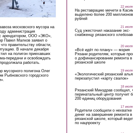
22 июля
На реставрацию мечети в Каси
выделено более 200 миллионов
рублей
завоза московского мусора на
21 июля
Суд ужесточил наказание экс-
году администрация
снабженцу рязанского хлебоза
 с арендатором, ООО «ЭКО»,
тор Павел Малков заявил о
 что правительству области,
20 июля
итуацию. В начале декабря
«Всё идёт по плану» — мэрия
тил на полигон приехавших
Рязани родителям, которые пр
о дофинансировании ремонта в
ема-передачи и освобождать
рязанской школе
 продолжала работать.
19 июля
ор мусорного полигона Олег
«Экологический рязанский алья
ом Рыбновского городского
перезапустил «карту свалок»
и».
18 июля
Рязанский Минздрав сообщил, 
перинатальный центр получит 
200 единиц оборудования
17 июля
Родители сообщили о нехватке
денег на завершение ремонта в
рязанской школе, который веде
по нацпроекту