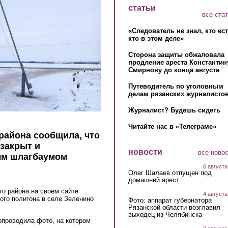
статьи
все ста
«Следователь не знал, кто ес
кто в этом деле»
Сторона защиты обжаловала
продление ареста Константин
Смирнову до конца августа
Путеводитель по уголовным
делам рязанских журналистов
Журналист? Будешь сидеть
Читайте нас в «Телеграме»
района сообщила, что
 закрыт и
новости
все ново
ым шлагбаумом
6 августа
Олег Шалаев отпущен под
домашний арест
о района на своем сайте
4 августа
ого полигона в селе Зеленино
Фото: аппарат губернатора
Рязанской области возглавил
выходец из Челябинска
опроводила фото, на котором