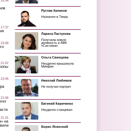
 19:36
нов
Рустам Халиков
Назначен в Тверь
 17:37
ня
Лариса Пастухова
Получила новую
должность в АФК
 23:09
«Система»
го
Ольга Свинцова
 21:02
Неудачно крышанула
Тропы
Минфин
 23:45
Николай Любимов
ра
Не получил портрет
 21:06
итет
Евгений Кириченко
асти
Неудачно станцевал
 21:31
а» на
авили
Борис Ясинский