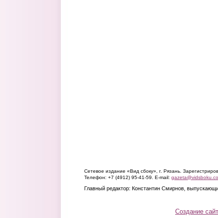
Сетевое издание «Вид сбоку», г. Рязань. Зарегистрир
Телефон: +7 (4912) 95-41-59. E-mail:
gazeta@vidsboku.c
Главный редактор: Константин Смирнов, выпускающи
Создание сай