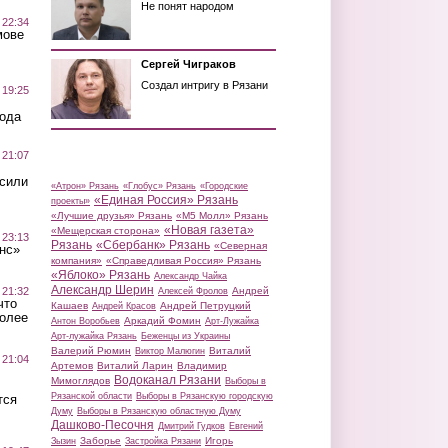
Не понят народом
 22:34
мове
Сергей Чиграков
Создал интригу в Рязани
 19:25
вода
 21:07
осили
«Атрон» Рязань
«Глобус» Рязань
«Городские
«Единая Россия» Рязань
проекты»
«Лучшие друзья» Рязань
«М5 Молл» Рязань
«Новая газета»
«Мещерская сторона»
 23:13
Рязань
«Сбербанк» Рязань
«Северная
нс»
компания»
«Справедливая Россия» Рязань
«Яблоко» Рязань
Александр Чайка
Александр Шерин
 21:32
Андрей
Алексей Фролов
что
Кашаев
Андрей Петруцкий
Андрей Красов
более
Аркадий Фомин
Антон Воробьев
Арт-Лужайка
Арт-лужайка Рязань
Беженцы из Украины
Валерий Рюмин
Виталий
Виктор Малюгин
 21:04
Артемов
Виталий Ларин
Владимир
Водоканал Рязани
Мимоглядов
Выборы в
Рязанской области
Выборы в Рязанскую городскую
тся
Думу
Выборы в Рязанскую областную Думу
Дашково-Песочня
Дмитрий Гудков
Евгений
Заборье
Игорь
Зызин
Застройка Рязани