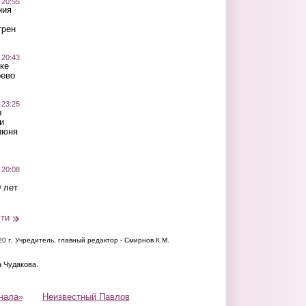
 20:55
ния
трен
 20:43
ке
оево
 23:25
ы
и
июня
 20:08
 лет
сти
20 г.
Учредитель, главный редактор - Смирнов К.М.
а Чудакова.
нала»
Неизвестный Павлов