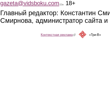
gazeta@vidsboku.com
(link sends e-mail)
. 18+
Главный редактор: Константин См
Смирнова, администратор сайта и 
Контекстная реклама
(link is external)
«Три-В»