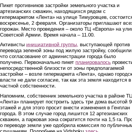
Пикет противников застройки земельного участка и
артезианских скважин, находящихся рядом с
гипермаркетом «Лента» на улице Тимуровцев, состоитс
воскресенье, 2 февраля. Организаторы приглашают все
горожан. Место проведения – около ТЦ «Европа» на ули
Советской Армии. Время начала – 11.00.
Активисты
инициативной группы
,
выступающей против
перевода зеленой зоны под жилую застройку, сообщили
что согласование от администрации города было
получено. Первоначально пикет
планировалось
провест
непосредственной близости от зоны предполагаемой
застройки – возле гипермаркета «Лента», однако городс
власти не дали согласие, так как эта земля находится в
частной собственности.
Напомним, собственник земельного участка в районе Т
«Лента» планирует построить здесь три дома высотой 9
этажей и для этого просит внести изменения в Генплан
города. В этом случае город лишится 12 артезианских
скважин, а парковая зона сократится почти на 1,5 га. Пр
о переводе земли уже одобрила комиссия по публичны
слушаниям. Подробнее на Vidsboku
здесь
.