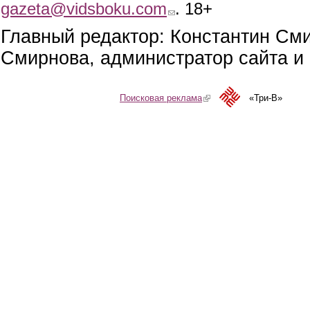
gazeta@vidsboku.com
(link sends e-mail)
. 18+
Главный редактор: Константин См
Смирнова, администратор сайта и 
Поисковая реклама
(link is external)
«Три-В»