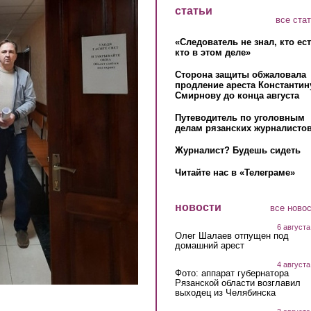
статьи
все ста
«Следователь не знал, кто ес
кто в этом деле»
Сторона защиты обжаловала
продление ареста Константин
Смирнову до конца августа
Путеводитель по уголовным
делам рязанских журналистов
Журналист? Будешь сидеть
Читайте нас в «Телеграме»
новости
все ново
6 августа
Олег Шалаев отпущен под
домашний арест
4 августа
Фото: аппарат губернатора
Рязанской области возглавил
выходец из Челябинска