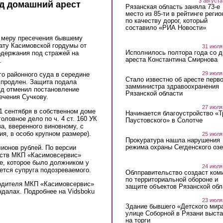
3 августа
д домашний арест
Рязанская область заняла 73-е
место из 85-ти в рейтинге регио
по качеству дорог, который
составило «РИА Новости»
л меру пресечения бывшему
ату Касимовской гордумы от
31 июля
Исполнилось полтора года со д
одержания под стражей на
ареста Константина Смирнова
.
29 июля
о районного суда в середине
Стало известно об аресте перво
 продлен. Защита подала
замминистра здравоохранения
уд отменил постановление
Рязанской области
ечения Сучкову.
27 июля
1 сентября в собственном доме
Начинается благоустройство «
оловное дело по ч. 4 ст. 160 УК
Паустовского» в Солотче
а, вверенного виновному, с
я, в особо крупном размере).
25 июля
Прокуратура нашла нарушения
режима охраны Сегденского озе
лионов рублей. По версии
едств МКП «Касимовсервис»
е, которое было должником у
24 июля
ется супруга подозреваемого.
Облправительство создаст ком
по территориальной обороне и
водителя МКП «Касимовсервис»
защите объектов Рязанской обл
ндалах. Подробнее на Vidsboku
23 июля
Здание бывшего «Детского мир
улице Соборной в Рязани выст
на торги