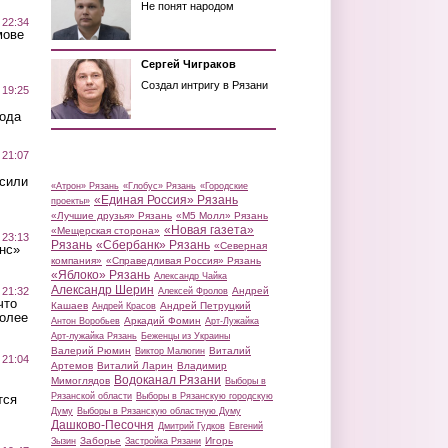
Не понят народом
 22:34
мове
Сергей Чиграков
Создал интригу в Рязани
 19:25
вода
 21:07
осили
«Атрон» Рязань
«Глобус» Рязань
«Городские
«Единая Россия» Рязань
проекты»
«Лучшие друзья» Рязань
«М5 Молл» Рязань
«Новая газета»
«Мещерская сторона»
 23:13
Рязань
«Сбербанк» Рязань
«Северная
нс»
компания»
«Справедливая Россия» Рязань
«Яблоко» Рязань
Александр Чайка
Александр Шерин
 21:32
Андрей
Алексей Фролов
что
Кашаев
Андрей Петруцкий
Андрей Красов
более
Аркадий Фомин
Антон Воробьев
Арт-Лужайка
Арт-лужайка Рязань
Беженцы из Украины
Валерий Рюмин
Виталий
Виктор Малюгин
 21:04
Артемов
Виталий Ларин
Владимир
Водоканал Рязани
Мимоглядов
Выборы в
Рязанской области
Выборы в Рязанскую городскую
тся
Думу
Выборы в Рязанскую областную Думу
Дашково-Песочня
Дмитрий Гудков
Евгений
Заборье
Игорь
Зызин
Застройка Рязани