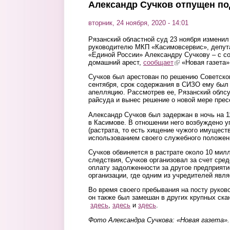
Александр Сучков отпущен по
вторник, 24 ноября, 2020 - 14:01
Рязанский областной суд 23 ноября измени
руководителю МКП «Касимовсервис», депут
«Единой России» Александру Сучкову – с с
домашний арест,
сообщает
(link is external)
«Новая газета»
Сучков был арестован по решению Советског
сентября, срок содержания в СИЗО ему был
апелляцию. Рассмотрев ее, Рязанский облс
райсуда и вынес решение о новой мере прес
Александр Сучков был задержан в ночь на 1
в Касимове. В отношении него возбуждено уг
(растрата, то есть хищение чужого имуществ
использованием своего служебного положени
Сучков обвиняется в растрате около 10 мил
следствия, Сучков организовал за счет ср
оплату задолженности за другое предприяти
организации, где одним из учредителей явля
Во время своего пребывания на посту руко
он также был замешан в других крупных ска
здесь
,
здесь
и
здесь
.
Фото Александра Сучкова: «Новая газета».