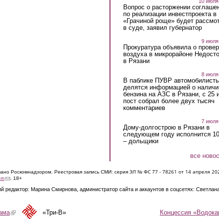
10 июля
Вопрос о расторжении соглаше
по реализации инвестпроекта в
«Грачиной роще» будет рассмо
в суде, заявил губернатор
9 июля
Прокуратура объявила о провер
воздуха в микрорайоне Недост
в Рязани
8 июля
В паблике ПУВР автомобилист
делятся информацией о наличи
бензина на АЗС в Рязани, с 25 
пост собрал более двух тысяч
комментариев
7 июля
Дому-долгострою в Рязани в
следующем году исполнится 10
– дольщики
все ново
ЭЛ № ФС 77 - 7826
1 от 14 апреля 20
овано Роскомнадзором. Реестровая запись СМИ: серия
(link sends e-mail)
om
. 18+
й редактор: Марина Смирнова, администратор сайта и аккаунтов в соцсетях: Светлан
Концессия «Водока
ама
(link is external)
«Три-В»