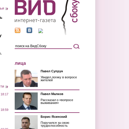
тьи
ть
у
.
лица
Павел Супрун
Увидел логику в вопросе
жителей
сти
Павел Малков
 18:17
Рассказал о «вопросе
выживания»
 18:59
Борис Ясинский
Поручился за свою
трудоспособность