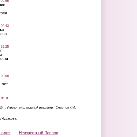
 20:55
ния
трен
 20:43
ке
оево
 23:25
ы
и
июня
 20:08
 лет
сти
20 г.
Учредитель, главный редактор - Смирнов К.М.
а Чудакова.
нала»
Неизвестный Павлов