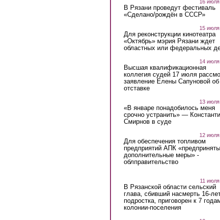
16 июля
В Рязани проведут фестиваль
«Сделано/рождён в СССР»
15 июля
Для реконструкции кинотеатра
«Октябрь» мэрия Рязани ждет
областных или федеральных де
14 июля
Высшая квалификационная
коллегия судей 17 июля рассмо
заявление Елены Сапуновой об
отставке
13 июля
«В январе понадобилось меня
срочно устранить» — Констант
Смирнов в суде
12 июля
Для обеспечения топливом
предприятий АПК «предпринят
дополнительные меры» -
облправительство
11 июля
В Рязанской области сельский
глава, сбивший насмерть 16-ле
подростка, приговорен к 7 года
колонии-поселения