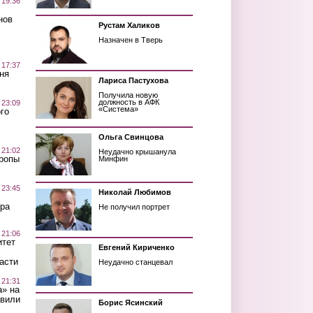
 19:36
нов
Рустам Халиков
Назначен в Тверь
 17:37
ня
Лариса Пастухова
Получила новую
должность в АФК
 23:09
«Система»
го
Ольга Свинцова
 21:02
Неудачно крышанула
Тропы
Минфин
 23:45
Николай Любимов
ра
Не получил портрет
 21:06
итет
Евгений Кириченко
асти
Неудачно станцевал
 21:31
а» на
авили
Борис Ясинский