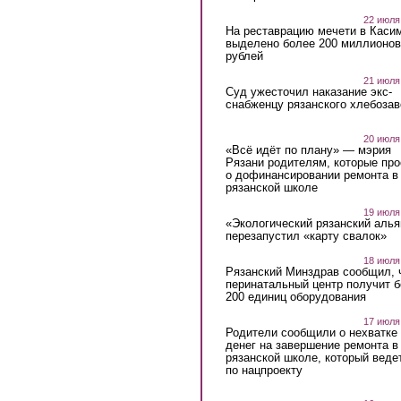
22 июля
На реставрацию мечети в Каси
выделено более 200 миллионов
рублей
21 июля
Суд ужесточил наказание экс-
снабженцу рязанского хлебоза
20 июля
«Всё идёт по плану» — мэрия
Рязани родителям, которые пр
о дофинансировании ремонта в
рязанской школе
19 июля
«Экологический рязанский алья
перезапустил «карту свалок»
18 июля
Рязанский Минздрав сообщил, 
перинатальный центр получит 
200 единиц оборудования
17 июля
Родители сообщили о нехватке
денег на завершение ремонта в
рязанской школе, который веде
по нацпроекту