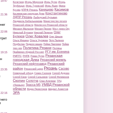
 19:47
Кочетков
Игорь Морозов
Игорь
Игорь Путин
Трубицын
Игорь Туровский
Игорь Яшин
Ирина
Касимов
Канищево
КПРФ Рязань
Кусова
Константиново
Касимовская городская Дума
 21:36
ЛДПР Рязань
Лыбедский бульвар
Людмила Кибальникова
Министерство печати
нег
Рязанской области
Минлесхоз Рязанской области
Михаил Малахов
Михаил Пронин
Мост через Оку
 22:06
Олег
Николай Булаев
Николай Пилюгин
Олег Ковалев
Булеков
Олег Шишов
трит
Ольга Чуляева
Ольга Мишина
Петр Пыленок
Подбелка
Поджоги машин
Пойма Павловки
Пойма
Политика Рязани
Поляны
трех рек
РГУ им. Есенина
Праймериз «Единой России»
 19:15
Рязанская
РМПТС
РНПК
Роман Путин
ин
городская Дума
Рязанский кремль
Рязанский
Рязанский нефтезавод
Рязань
район
Сасово
Рязанский цирк
 23:35
Северный обход
Семен Сазонов
Сергей Дудукин
ы
Сергей Ежов
Сергей Сальников
Сергей Филимонов
Скопин
Солотча
Спас-Клепики
ТРЦ
УМВД Рязанской
Трасса М5
«Премьер»
области
Шаукат Ахметов
Федор Провоторов
ЭРА
 22:16
тнего
м