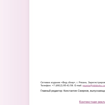
Сетевое издание «Вид сбоку», г. Рязань. Зарегистрир
Телефон: +7 (4912) 95-41-59. E-mail:
gazeta@vidsboku.c
Главный редактор: Константин Смирнов, выпускающи
Контекстная рекл