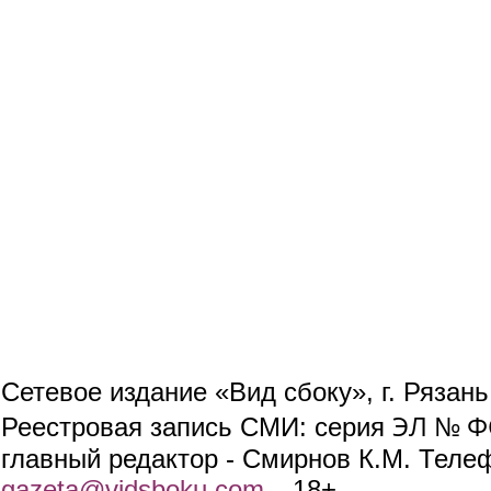
Сетевое издание «Вид сбоку», г. Рязан
ЭЛ № ФС
Реестровая запись СМИ: серия
главный редактор - Смирнов К.М. Телефо
gazeta@vidsboku.com
(link sends e-mail)
. 18+