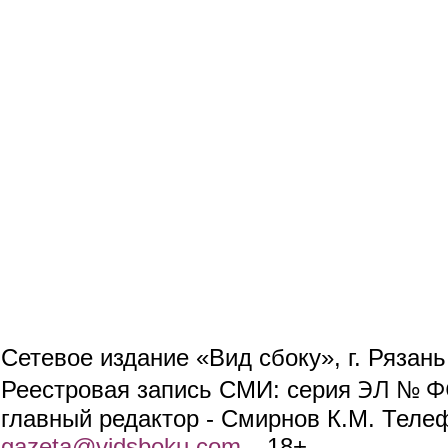
Сетевое издание «Вид сбоку», г. Рязан
ЭЛ № ФС
Реестровая запись СМИ: серия
главный редактор - Смирнов К.М. Телефо
gazeta@vidsboku.com
(link sends e-mail)
. 18+