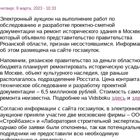
четверг, 9 марта, 2023 - 10:33
Электронный аукцион на выполнение работ по
обследованию и разработке проектно-сметной
документации на ремонт исторического здания в Москве
который объявило представительство правительства
Рязанской области, признан несостоявшимся. Информа
об этом размещена на сайте госзакупок.
Напомним, рязанское правительство за деньги областно
бюджета планирует ремонтировать историческую усадь
в Москве, объект культурного наследия, где раньше
располагалось подразделение Росстата. Цена контракта
техническое обследование и разработку проектной
документации – 6,5 миллионов рублей. Стоимость само
ремонта неизвестна. Подробнее на Vidsboku
здесь
и
зд
Согласно информации с сайта госзакупок, в электронно
аукционе приняли участие две московские фирмы – О
«Стройбазис» и «Лаборатория строительной экспертизы
однако обе заявки были отклонены, так как потенциаль
подрядчики не предоставили всю необходимую
информацию и документы.