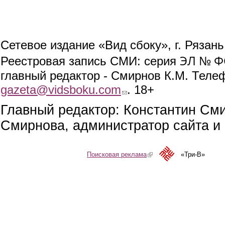
Сетевое издание «Вид сбоку», г. Рязан
ЭЛ № ФС
Реестровая запись СМИ: серия
главный редактор - Смирнов К.М. Телефо
gazeta@vidsboku.com
(link sends e-mail)
. 18+
Главный редактор: Константин См
Смирнова, администратор сайта и 
Поисковая реклама
(link is external)
«Три-В»