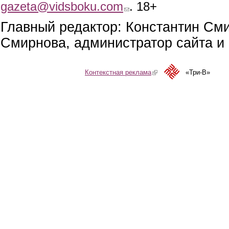
gazeta@vidsboku.com
(link sends e-mail)
. 18+
Главный редактор: Константин См
Смирнова, администратор сайта и 
Контекстная реклама
(link is external)
«Три-В»