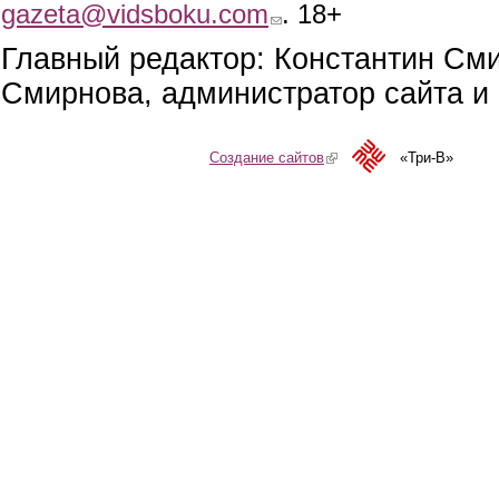
gazeta@vidsboku.com
(link sends e-mail)
. 18+
Главный редактор: Константин См
Смирнова, администратор сайта и 
Создание сайтов
(link is external)
«Три-В»