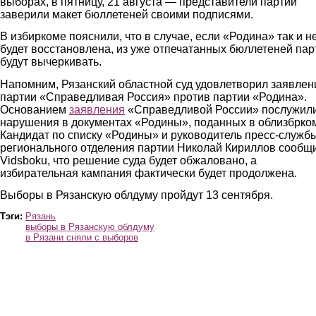
выборах, в пятницу, 21 августа — представители партий
заверили макет бюллетеней своими подписями.
В избиркоме пояснили, что в случае, если «Родина» так и н
будет восстановлена, из уже отпечатанных бюллетеней па
будут вычеркивать.
Напомним, Рязанский областной суд удовлетворил заявлен
партии «Справедливая Россия» против партии «Родина».
Основанием
заявления
«Справедливой России» послужил
нарушения в документах «Родины», поданных в облизбрко
Кандидат по списку «Родины» и руководитель пресс-служб
регионального отделения партии Николай Кириллов сообщ
Vidsbоku, что решение суда будет обжаловано, а
избирательная кампания фактически будет продолжена.
Выборы в Рязанскую облдуму пройдут 13 сентября.
Тэги:
Рязань
выборы в Рязанскую облдуму
в Рязани сняли с выборов