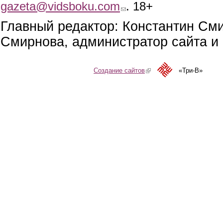
gazeta@vidsboku.com
(link sends e-mail)
. 18+
Главный редактор: Константин См
Смирнова, администратор сайта и 
Создание сайтов
(link is external)
«Три-В»