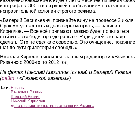
назначено наказание в виде 7 лет 6 месяцев лишения сво
и штрафа в 300 тысяч рублей с отбыванием наказания в
исправительной колонии строгого режима.
«Валерий Васильевич, признайте вину на процессе 2 июля.
Срок могут скостить и дело пересмотреть, — написал
Кириллов. — Все всё понимают: можно будет попытаться
выйти на свободу гораздо раньше. Ради детей это надо
сделать. Это не сделка с совестью. Это очищение, покаяние
шаг по пути философии свободы».
Николай Кириллов являлся главным редактором «Вечерне
Рязани» с 2000-го по 2012 год.
На фото: Николай Кириллов (слева) и Валерий Рюмин
(
сайт
(link is external)
«Рязанской газеты»)
Тэги:
Рязань
Вечерняя Рязань
Валерий Рюмин
Николай Кириллов
дело о вымогательстве в отношении Рюмина