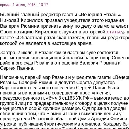
среда, 1 июля, 2015 - 10:17
Бывший главный редактор газеты «Вечерняя Рязань»
Николай Кириллов призвал учредителя этого издания
Валерия Рюмина признать вину по делу о вымогательст
Свою позицию Кириллов озвучил в авторской
статье
(lin
газете «Областная рязанская газета», главным редакто
которой он является в настоящее время.
Завтра, 2 июля, в Рязанском областном суде состоится
рассмотрение апелляционной жалобы на приговор Советск
районного суда Рязани в отношении Валерия Рюмина и
Сергея Панина.
Напомним, первый мэр Рязани и учредитель газеты «Вечер
Рязань» Валерий Рюмин и депутат Совета депутатов
Варсковского сельского поселения Сергей Панин были
признаны виновными в совершении преступления,
предусмотренного п. «б» ч.3 ст.163 УК РФ – вымогательство
группой лиц по предварительному сговору, в целях получен
имущества в особо крупном размере. Суд признал доводы
обвинения о том, что Рюмин и Панин вымогали деньги у
председателя Рязанской областной Думы Аркадия Фомина,
угрожая публикацией критических материалов. Каждому б