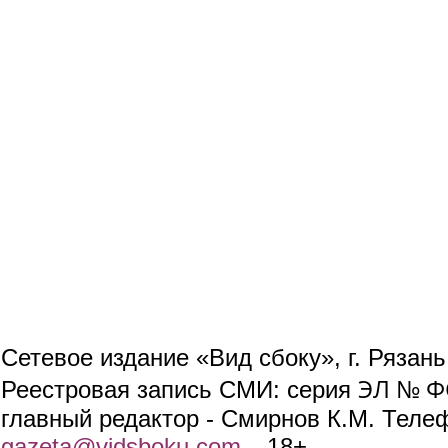
Сетевое издание «Вид сбоку», г. Рязан
ЭЛ № ФС
Реестровая запись СМИ: серия
главный редактор - Смирнов К.М. Телефо
gazeta@vidsboku.com
(link sends e-mail)
. 18+