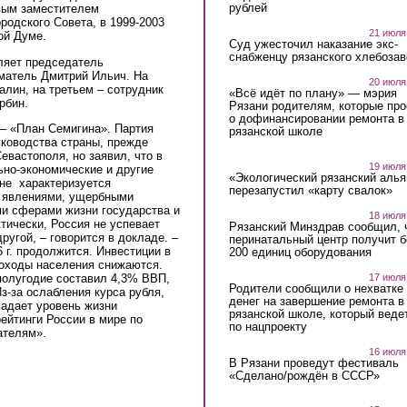
рублей
рвым заместителем
родского Совета, в 1999-2003
21 июля
ой Думе.
Суд ужесточил наказание экс-
снабженцу рязанского хлебоза
ляет председатель
иматель Дмитрий Ильич. На
20 июля
лин, на третьем – сотрудник
«Всё идёт по плану» — мэрия
ербин.
Рязани родителям, которые пр
о дофинансировании ремонта в
– «План Семигина». Партия
рязанской школе
уководства страны, прежде
евастополя, но заявил, что в
19 июля
ьно-экономические и другие
«Экологический рязанский алья
не характеризуется
перезапустил «карту свалок»
и явлениями, ущербными
и сферами жизни государства и
18 июля
тически, Россия не успевает
Рязанский Минздрав сообщил, 
другой, – говорится в докладе. –
перинатальный центр получит 
 г. продолжится. Инвестиции в
200 единиц оборудования
оходы населения снижаются.
17 июля
полугодие составил 4,3% ВВП,
Родители сообщили о нехватке
-за ослабления курса рубля,
денег на завершение ремонта в
падает уровень жизни
рязанской школе, который веде
ейтинги России в мире по
по нацпроекту
ателям».
16 июля
В Рязани проведут фестиваль
«Сделано/рождён в СССР»