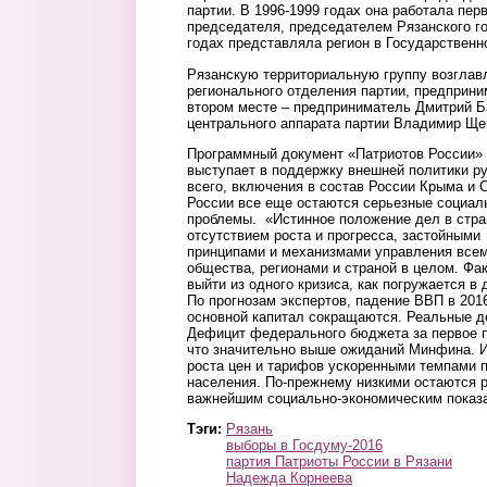
партии. В 1996-1999 годах она работала пе
председателя, председателем Рязанского го
годах представляла регион в Государственн
Рязанскую территориальную группу возглав
регионального отделения партии, предприн
втором месте – предприниматель Дмитрий Ба
центрального аппарата партии Владимир Щ
Программный документ «Патриотов России» 
выступает в поддержку внешней политики р
всего, включения в состав России Крыма и С
России все еще остаются серьезные социал
проблемы. «Истинное положение дел в стра
отсутствием роста и прогресса, застойным
принципами и механизмами управления всем
общества, регионами и страной в целом. Фак
выйти из одного кризиса, как погружается в 
По прогнозам экспертов, падение ВВП в 2016
основной капитал сокращаются. Реальные д
Дефицит федерального бюджета за первое 
что значительно выше ожиданий Минфина. Из
роста цен и тарифов ускоренными темпами 
населения. По-прежнему низкими остаются р
важнейшим социально-экономическим показ
Тэги:
Рязань
выборы в Госдуму-2016
партия Патриоты России в Рязани
Надежда Корнеева