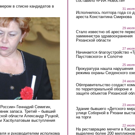
составило «РИА Новости»
мером в списке кандидатов в
31 июля
Исполнилось полтора года со д
ареста Константина Смирнова
29 июля
Стало известно об аресте перво
замминистра здравоохранения
Рязанской области
27 июля
Начинается благоустройство «
Паустовского» в Солотче
25 июля
Прокуратура нашла нарушения
режима охраны Сегденского озе
24 июля
Облправительство создаст ком
по территориальной обороне и
защите объектов Рязанской обл
23 июля
 России» Геннадий Семигин,
Здание бывшего «Детского мир
вник запаса. Третий – бывший
улице Соборной в Рязани выст
ской области Александр Руцкой,
на торги
ом Хасбулатовым выступления
22 июля
На реставрацию мечети в Каси
выделено более 200 миллионов
еля и руководителем исполкома