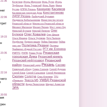
 21:36
Кочетков
Игорь Морозов
Игорь
Игорь Путин
Трубицын
Игорь Туровский
Игорь Яшин
Ирина
Касимов
Канищево
КПРФ Рязань
Кусова
нег
Константиново
Касимовская городская Дума
ЛДПР Рязань
Лыбедский бульвар
 22:06
Людмила Кибальникова
Министерство печати
трит
Рязанской области
Минлесхоз Рязанской области
Михаил Малахов
Михаил Пронин
Мост через Оку
Олег
Николай Булаев
Николай Пилюгин
Олег Ковалев
Булеков
Олег Шишов
 19:15
Ольга Чуляева
Ольга Мишина
Петр Пыленок
Подбелка
Поджоги машин
Пойма Павловки
Пойма
ин
Политика Рязани
Поляны
трех рек
РГУ им. Есенина
Праймериз «Единой России»
Рязанская
 23:35
РМПТС
РНПК
Роман Путин
городская Дума
Рязанский кремль
ы
Рязанский
Рязанский нефтезавод
Рязань
район
Сасово
Рязанский цирк
Северный обход
Семен Сазонов
Сергей Дудукин
 22:16
Сергей Ежов
Сергей Сальников
Сергей Филимонов
Скопин
Солотча
Спас-Клепики
ТРЦ
тнего
УМВД Рязанской
Трасса М5
«Премьер»
м
области
Шаукат Ахметов
Федор Провоторов
ЭРА
 20:55
ния
трен