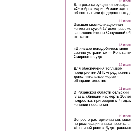
15 июля
Для реконструкции кинотеатра
«Октябрь» мэрия Рязани ждет
областных или федеральных де
14 июля
Высшая квалификационная
коллегия судей 17 июля рассмо
заявление Елены Сапуновой об
отставке
13 июля
«В январе понадобилось меня
срочно устранить» — Констант
Смирнов в суде
12 июля
Для обеспечения топливом
предприятий АПК «предпринят
дополнительные меры» -
облправительство
11 июля
В Рязанской области сельский
глава, сбивший насмерть 16-ле
подростка, приговорен к 7 года
колонии-поселения
10 июля
Вопрос о расторжении соглаше
по реализации инвестпроекта в
«Грачиной роще» будет рассмо