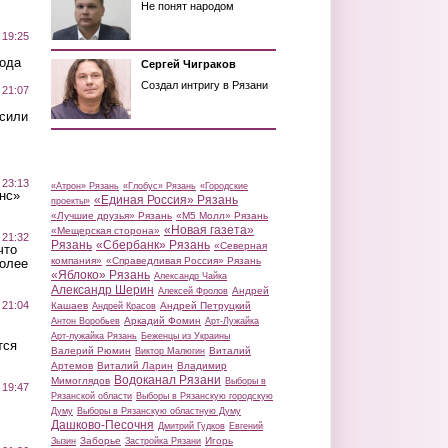
Не понят народом
 19:25
вода
Сергей Чиграков
Создал интригу в Рязани
 21:07
осили
 23:13
«Атрон» Рязань
«Глобус» Рязань
«Городские
нс»
«Единая Россия» Рязань
проекты»
«Лучшие друзья» Рязань
«М5 Молл» Рязань
«Новая газета»
«Мещерская сторона»
 21:32
Рязань
«Сбербанк» Рязань
«Северная
что
компания»
«Справедливая Россия» Рязань
более
«Яблоко» Рязань
Александр Чайка
Александр Шерин
Андрей
Алексей Фролов
 21:04
Кашаев
Андрей Петруцкий
Андрей Красов
Аркадий Фомин
Антон Воробьев
Арт-Лужайка
Арт-лужайка Рязань
Беженцы из Украины
тся
Валерий Рюмин
Виталий
Виктор Малюгин
Артемов
Виталий Ларин
Владимир
Водоканал Рязани
Мимоглядов
Выборы в
 19:47
Рязанской области
Выборы в Рязанскую городскую
Думу
Выборы в Рязанскую областную Думу
Дашково-Песочня
Дмитрий Гудков
Евгений
Заборье
Игорь
Зызин
Застройка Рязани