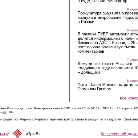
в суде, заявил губернатор
9 июля
Прокуратура объявила о провер
воздуха в микрорайоне Недост
в Рязани
8 июля
В паблике ПУВР автомобилист
делятся информацией о наличи
бензина на АЗС в Рязани, с 25 
пост собрал более двух тысяч
комментариев
7 июля
Дому-долгострою в Рязани в
следующем году исполнится 10
– дольщики
6 июля
Фото: Павел Малков встретился
Германом Грефом
все ново
ЭЛ № ФС 77 - 7826
1 от 14 апреля 20
овано Роскомнадзором. Реестровая запись СМИ: серия
(link sends e-mail)
om
. 18+
й редактор: Марина Смирнова, администратор сайта и аккаунтов в соцсетях: Светлан
Концессия «Водока
ама
(link is external)
«Три-В»