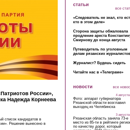
статьи
все ста
«Следователь не знал, кто ес
кто в этом деле»
Сторона защиты обжаловала
продление ареста Константин
Смирнову до конца августа
Путеводитель по уголовным
делам рязанских журналистов
Журналист? Будешь сидеть
Читайте нас в «Телеграме»
новости
все ново
«Патриотов России»,
4 августа
Фото: аппарат губернатора
нка Надежда Корнеева
Рязанской области возглавил
выходец из Челябинска
3 августа
Рязанская область заняла 73-е
й список кандидатов в
место из 85-ти в рейтинге регио
сии». Решение вынесено в
по качеству дорог, который