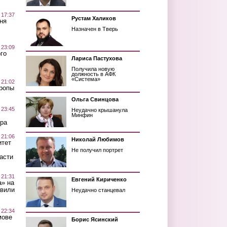
 17:37
Рустам Халиков
ня
Назначен в Тверь
 23:09
го
Лариса Пастухова
Получила новую
должность в АФК
«Система»
 21:02
Тропы
Ольга Свинцова
 23:45
Неудачно крышанула
Минфин
ра
 21:06
Николай Любимов
итет
Не получил портрет
асти
 21:31
Евгений Кириченко
а» на
авили
Неудачно станцевал
 22:34
мове
Борис Ясинский