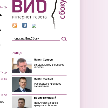
тьи
ть
у
.
лица
Павел Супрун
Увидел логику в вопросе
жителей
сти
Павел Малков
 18:59
Рассказал о «вопросе
выживания»
 19:36
Борис Ясинский
нов
Поручился за свою
трудоспособность