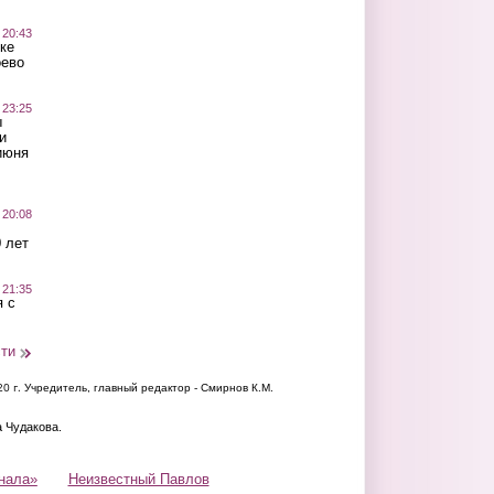
 20:43
ке
оево
 23:25
ы
и
июня
 20:08
 лет
 21:35
 с
сти
20 г.
Учредитель, главный редактор - Смирнов К.М.
а Чудакова.
нала»
Неизвестный Павлов