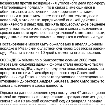
возражали против возвращения уголовного дела прокурору
«Потерпевшие полагали, что в связи с имеющимися в
обвинительном заключении противоречиями, а также
неполным отражением в нем всех обстоятельств дела и
неверной, в этой связи, юридической оценкой действий
обвиняемого и иных лиц, принять процессуальное решение
делу, в том числе о его прекращении в связи с истечением
сроков давности привлечения к уголовной ответственности,
представляется возможным», - говорится в собщении суда.
Постановление может быть обжаловано в апелляционном
порядке в Рязанский областной суд через Советский район
суд г. Рязани в течении 10 дней с момента его вынесения.
ООО «ДВК» объявило о банкротстве осенью 2008 года.
Жертвами самоликвидации фирмы стали несколько тысяч
вкладчиков «ДВК»: люди не получили вложенные средства 
проценты по ним. 1 декабря прошлого года Советский
районный суд Рязани прекратил уголовное преследование 
отношении директора Андрея Бабаева. Дело было закрыто
связи с истечением срока давности.
Однако на данное решение суда поступило 47 апелляцион
жалоб потерпевших и потерпевших – гражданских истцов, 
связи с чем Рязанский областной суд 20 февраля передал