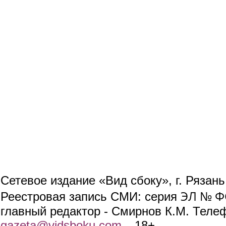
Сетевое издание «Вид сбоку», г. Рязан
ЭЛ № ФС
Реестровая запись СМИ: серия
главный редактор - Смирнов К.М. Телефо
gazeta@vidsboku.com
(link sends e-mail)
. 18+