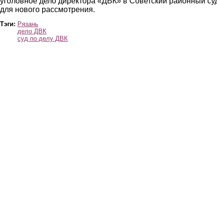
уголовное дело директора «ДВК» в Советский районный су
для нового рассмотрения.
Тэги:
Рязань
дело ДВК
суд по делу ДВК