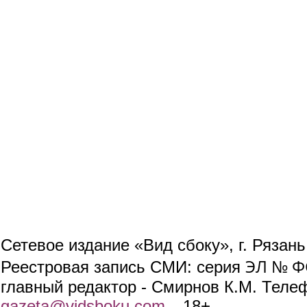
Сетевое издание «Вид сбоку», г. Рязан
ЭЛ № ФС
Реестровая запись СМИ: серия
главный редактор - Смирнов К.М. Телефо
gazeta@vidsboku.com
(link sends e-mail)
. 18+