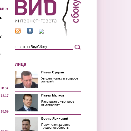
тьи
ть
у
.
лица
Павел Супрун
Увидел логику в вопросе
жителей
сти
Павел Малков
 18:17
Рассказал о «вопросе
выживания»
 18:59
Борис Ясинский
Поручился за свою
трудоспособность