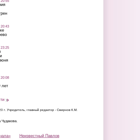
 20:55
ния
трен
 20:43
ке
оево
 23:25
ы
и
июня
 20:08
 лет
сти
20 г.
Учредитель, главный редактор - Смирнов К.М.
а Чудакова.
нала»
Неизвестный Павлов