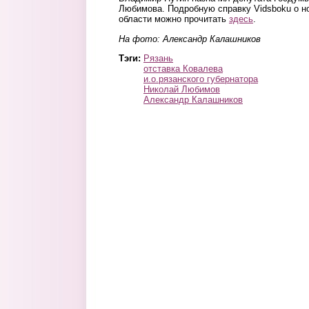
Любимова. Подробную справку Vidsboku о н
области можно прочитать
здесь
.
На фото: Александр Калашников
Тэги:
Рязань
отставка Ковалева
и.о.рязанского губернатора
Николай Любимов
Александр Калашников