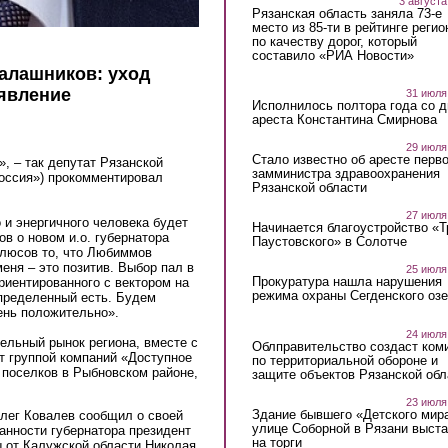
3 августа
Рязанская область заняла 73-е
место из 85-ти в рейтинге регио
по качеству дорог, который
составило «РИА Новости»
алашников: уход
 явление
31 июля
Исполнилось полтора года со д
ареста Константина Смирнова
29 июля
Стало известно об аресте перво
, – так депутат Рязанской
замминистра здравоохранения
оссия») прокомментировал
Рязанской области
27 июля
 и энергичного человека будет
Начинается благоустройство «
в о новом и.о. губернатора
Паустовского» в Солотче
плюсов то, что Любиммов
еня – это позитив. Выбор пал в
25 июля
Прокуратура нашла нарушения
риентированного с вектором на
режима охраны Сегденского озе
пределенный есть. Будем
чень положительно».
24 июля
ельный рынок региона, вместе с
Облправительство создаст ком
 группой компаний «Доступное
по территориальной обороне и
 поселков в Рыбновском районе,
защите объектов Рязанской обл
23 июля
Здание бывшего «Детского мир
Олег Ковалев сообщил о своей
улице Соборной в Рязани выст
анности губернатора президент
на торги
 от Калужской области Николая