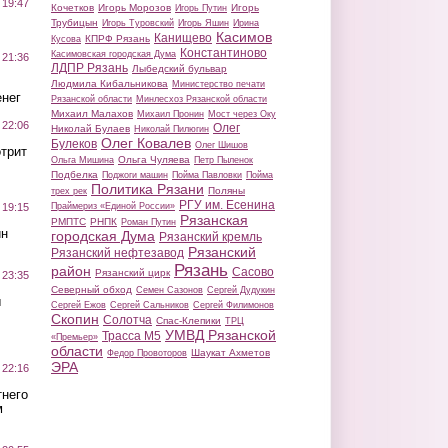
 19:47
Кочетков
Игорь Морозов
Игорь
Игорь Путин
Трубицын
Игорь Туровский
Игорь Яшин
Ирина
Касимов
Канищево
КПРФ Рязань
Кусова
Константиново
Касимовская городская Дума
 21:36
ЛДПР Рязань
Лыбедский бульвар
Людмила Кибальникова
Министерство печати
нег
Рязанской области
Минлесхоз Рязанской области
Михаил Малахов
Михаил Пронин
Мост через Оку
 22:06
Олег
Николай Булаев
Николай Пилюгин
Олег Ковалев
Булеков
Олег Шишов
трит
Ольга Чуляева
Ольга Мишина
Петр Пыленок
Подбелка
Поджоги машин
Пойма Павловки
Пойма
Политика Рязани
Поляны
трех рек
РГУ им. Есенина
Праймериз «Единой России»
 19:15
Рязанская
РМПТС
РНПК
Роман Путин
ин
городская Дума
Рязанский кремль
Рязанский
Рязанский нефтезавод
Рязань
район
Сасово
Рязанский цирк
 23:35
Северный обход
Семен Сазонов
Сергей Дудукин
ы
Сергей Ежов
Сергей Сальников
Сергей Филимонов
Скопин
Солотча
Спас-Клепики
ТРЦ
УМВД Рязанской
Трасса М5
«Премьер»
области
Шаукат Ахметов
Федор Провоторов
ЭРА
 22:16
тнего
м