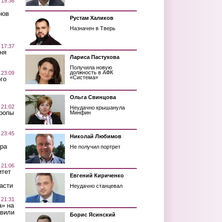
 19:36
нов
Рустам Халиков
Назначен в Тверь
 17:37
ня
Лариса Пастухова
Получила новую
должность в АФК
 23:09
«Система»
го
Ольга Свинцова
 21:02
Неудачно крышанула
Тропы
Минфин
 23:45
Николай Любимов
ра
Не получил портрет
 21:06
итет
Евгений Кириченко
асти
Неудачно станцевал
 21:31
а» на
авили
Борис Ясинский