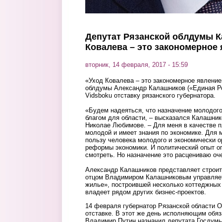
Депутат Рязанской облдумы К
Ковалева – это закономерное
вторник, 14 февраля, 2017 - 15:59
«Уход Ковалева – это закономерное явление»
облдумы Александр Калашников («Единая Р
Vidsboku отставку рязанского губернатора.
«Будем надеяться, что назначение молодого
благом для области, – высказался Калашнико
Николае Любимове. – Для меня в качестве 
молодой и имеет знания по экономике. Для м
пользу человека молодого и экономически о
реформы экономики. И политический опыт о
смотреть. Но назначение это расцениваю о
Александр Калашников представляет строит
отцом Владимиром Калашниковым управляет
жилье», построившей несколько коттеджных
владеет рядом других бизнес-проектов.
14 февраля губернатор Рязанской области 
отставке. В этот же день исполняющим обяз
Владимир Путин назначил депутата Госдумы