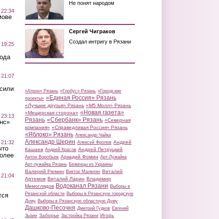
Не понят народом
 22:34
мове
Сергей Чиграков
Создал интригу в Рязани
 19:25
вода
 21:07
осили
«Атрон» Рязань
«Глобус» Рязань
«Городские
«Единая Россия» Рязань
проекты»
«Лучшие друзья» Рязань
«М5 Молл» Рязань
«Новая газета»
«Мещерская сторона»
 23:13
Рязань
«Сбербанк» Рязань
«Северная
нс»
компания»
«Справедливая Россия» Рязань
«Яблоко» Рязань
Александр Чайка
Александр Шерин
 21:32
Андрей
Алексей Фролов
что
Кашаев
Андрей Петруцкий
Андрей Красов
более
Аркадий Фомин
Антон Воробьев
Арт-Лужайка
Арт-лужайка Рязань
Беженцы из Украины
Валерий Рюмин
Виталий
Виктор Малюгин
 21:04
Артемов
Виталий Ларин
Владимир
Водоканал Рязани
Мимоглядов
Выборы в
Рязанской области
Выборы в Рязанскую городскую
тся
Думу
Выборы в Рязанскую областную Думу
Дашково-Песочня
Дмитрий Гудков
Евгений
Заборье
Игорь
Зызин
Застройка Рязани