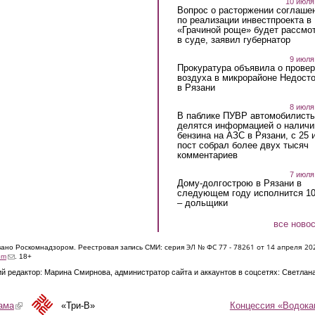
10 июля
Вопрос о расторжении соглаше
по реализации инвестпроекта в
«Грачиной роще» будет рассмо
в суде, заявил губернатор
9 июля
Прокуратура объявила о провер
воздуха в микрорайоне Недост
в Рязани
8 июля
В паблике ПУВР автомобилист
делятся информацией о наличи
бензина на АЗС в Рязани, с 25 
пост собрал более двух тысяч
комментариев
7 июля
Дому-долгострою в Рязани в
следующем году исполнится 10
– дольщики
все ново
ЭЛ № ФС 77 - 7826
1 от 14 апреля 20
овано Роскомнадзором. Реестровая запись СМИ: серия
(link sends e-mail)
om
. 18+
й редактор: Марина Смирнова, администратор сайта и аккаунтов в соцсетях: Светлан
Концессия «Водока
ама
(link is external)
«Три-В»