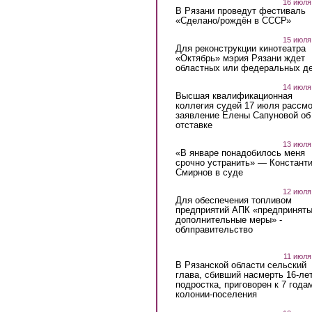
16 июля
В Рязани проведут фестиваль
«Сделано/рождён в СССР»
15 июля
Для реконструкции кинотеатра
«Октябрь» мэрия Рязани ждет
областных или федеральных де
14 июля
Высшая квалификационная
коллегия судей 17 июля рассмо
заявление Елены Сапуновой об
отставке
13 июля
«В январе понадобилось меня
срочно устранить» — Констант
Смирнов в суде
12 июля
Для обеспечения топливом
предприятий АПК «предпринят
дополнительные меры» -
облправительство
11 июля
В Рязанской области сельский
глава, сбивший насмерть 16-ле
подростка, приговорен к 7 года
колонии-поселения