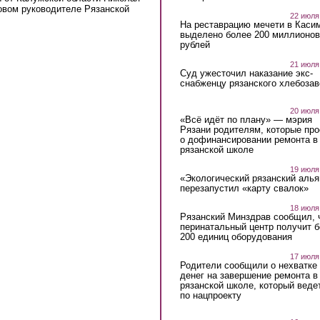
овом руководителе Рязанской
22 июля
На реставрацию мечети в Каси
выделено более 200 миллионов
рублей
21 июля
Суд ужесточил наказание экс-
снабженцу рязанского хлебоза
20 июля
«Всё идёт по плану» — мэрия
Рязани родителям, которые пр
о дофинансировании ремонта в
рязанской школе
19 июля
«Экологический рязанский алья
перезапустил «карту свалок»
18 июля
Рязанский Минздрав сообщил, 
перинатальный центр получит 
200 единиц оборудования
17 июля
Родители сообщили о нехватке
денег на завершение ремонта в
рязанской школе, который веде
по нацпроекту