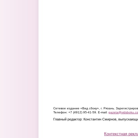
Сетевое издание «Вид сбоку», г. Рязань. Зарегистрир
Телефон: +7 (4912) 95-41-59. E-mail:
gazeta@vidsboku.c
Главный редактор: Константин Смирнов, выпускающи
Контекстная рекл