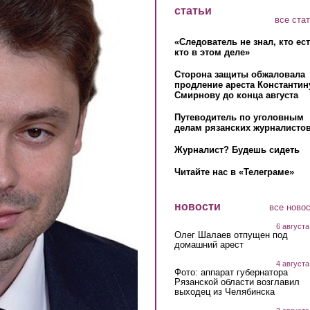
статьи
все ста
«Следователь не знал, кто ес
кто в этом деле»
Сторона защиты обжаловала
продление ареста Константин
Смирнову до конца августа
Путеводитель по уголовным
делам рязанских журналистов
Журналист? Будешь сидеть
Читайте нас в «Телеграме»
новости
все ново
6 августа
Олег Шалаев отпущен под
домашний арест
4 августа
Фото: аппарат губернатора
Рязанской области возглавил
выходец из Челябинска