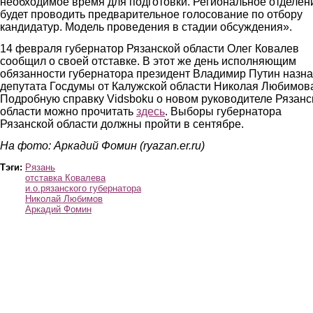
необходимое время для подготовки. Региональное отделен
будет проводить предварительное голосование по отбору
кандидатур. Модель проведения в стадии обсуждения».
14 февраля губернатор Рязанской области Олег Ковалев
сообщил о своей отставке. В этот же день исполняющим
обязанности губернатора президент Владимир Путин назн
депутата Госдумы от Калужской области Николая Любимов
Подробную справку Vidsboku о новом руководителе Рязанс
области можно прочитать
здесь
. Выборы губернатора
Рязанской области должны пройти в сентябре.
На фото: Аркадий Фомин (ryazan.er.ru)
Тэги:
Рязань
отставка Ковалева
и.о.рязанского губернатора
Николай Любимов
Аркадий Фомин