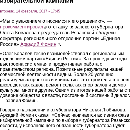
избирательной кампании
вторник, 14 февраля, 2017 - 17:45
«Мы с уважением относимся к его решению», —
прокомментировал
(link is external)
отставку рязанского губернатора
Олега Ковалева председатель Рязанской облдумы,
секретарь регионального отделения партии «Единая
Россия»
Аркадий Фомин
(link is external)
.
«Олег Ковалев тесно взаимодействовал с региональным
отделением партии «Единая Россия». За прошедшие годы
выстроена системная и продуктивная работа с
правительством региона. Позитивные результаты нашей
совместной деятельности видны. Более 20 успешно
реализуемых проектов и инициатив: это строительство нов
школ, детских садов, ремонт сельских спортзалов и домов
культуры, многие другие. Одним из итогов нашей работы ст
доверие общества к власти, постоянный системный диалог
— заявил Фомин.
Говоря о назначении и.о.губернатора Николая Любимова,
Аркадий Фомин сказал: «Сейчас начинается активная фаза
избирательной кампании по выборам губернатора Рязанск
области, у исполняющего обязанности губернатора будет