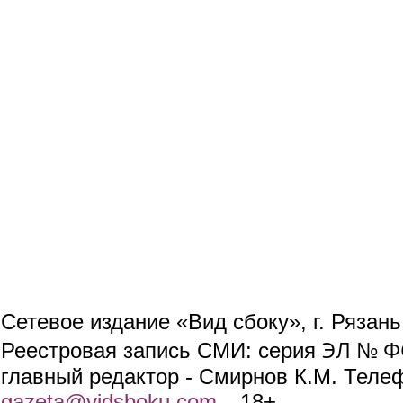
Сетевое издание «Вид сбоку», г. Рязан
ЭЛ № ФС
Реестровая запись СМИ: серия
главный редактор - Смирнов К.М. Телефо
gazeta@vidsboku.com
(link sends e-mail)
. 18+