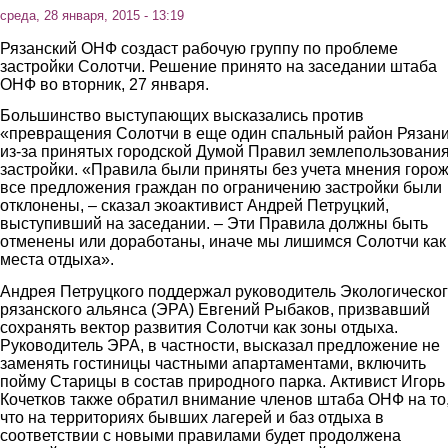
среда, 28 января, 2015 - 13:19
Рязанский ОНФ создаст рабочую группу по проблеме
застройки Солотчи. Решение принято на заседании штаба
ОНФ во вторник, 27 января.
Большинство выступающих высказались против
«превращения Солотчи в еще один спальный район Рязан
из-за принятых городской Думой Правил землепользования
застройки. «Правила были приняты без учета мнения горож
все предложения граждан по ограничению застройки были
отклонены, – сказал экоактивист Андрей Петруцкий,
выступивший на заседании. – Эти Правила должны быть
отменены или доработаны, иначе мы лишимся Солотчи как
места отдыха».
Андрея Петруцкого поддержал руководитель Экологическо
рязанского альянса (ЭРА) Евгений Рыбаков, призвавший
сохранять вектор развития Солотчи как зоны отдыха.
Руководитель ЭРА, в частности, высказал предложение не
заменять гостиницы частными апартаментами, включить
пойму Старицы в состав природного парка. Активист Игорь
Кочетков также обратил внимание членов штаба ОНФ на то
что на территориях бывших лагерей и баз отдыха в
соответствии с новыми правилами будет продолжена