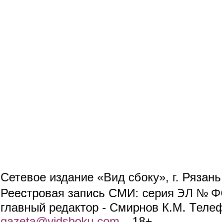
Сетевое издание «Вид сбоку», г. Рязан
ЭЛ № ФС
Реестровая запись СМИ: серия
главный редактор - Смирнов К.М. Телефо
gazeta@vidsboku.com
(link sends e-mail)
. 18+