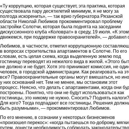
«Ту коррупцию, которая существует, эта практика, которая
существовала пару десятилетий минимум, я не могу за
полгода искоренить», — так врио губернатора Рязанской
области Николай Любимов прокомментировал проблему
застройки Солотчи, которая была поднята на заседании
дискуссионного клуба «Коловрат» в среду, 19 июля. «К этом
движемся, при поддержке правоохранителей», — добавил 
Любимов, в частности, отметил коррупционную составляю
в вопросах строительства апартаментов в Солотче. По его
словам, есть целая схема, когда выделенную землю под
гостиницу переводят из нежилого вида в жилой. «Этого быт
не должно и не будет. Хотя это принимает комиссия, не оди
человек, в городской администрации. Как реагировать на эт
все? Правоохранительные органы могут вмешаться, но ино
у них оснований нет. Тем не менее, мы остановим этот
процесс. Неясно, что делать с апартаментами, когда они бу
построены. Понятно, что они не будут использоваться как
гостиницы, это никому не нужно. Сносить? Поднять налоги
Для кого? Тогда подпадают все гостиницы. Решения должн
быть разумными», — прокомментировал Любимов.
По его мнению, в сознании у некоторых бизнесменов
«произошел перекос»: «когда пытаешься по-доброму, мягк
путем, донести необходимость соблюдать законодательств