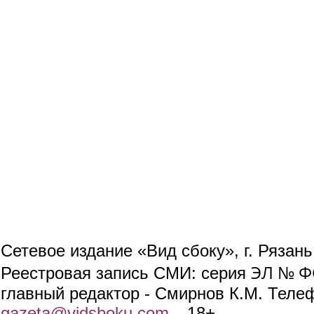
Сетевое издание «Вид сбоку», г. Рязан
ЭЛ № ФС
Реестровая запись СМИ: серия
главный редактор - Смирнов К.М. Телефо
gazeta@vidsboku.com
(link sends e-mail)
. 18+