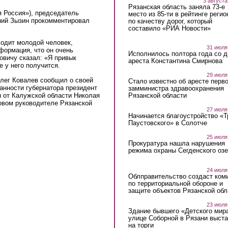
3 августа
Рязанская область заняла 73-е
я Россия»), председатель
место из 85-ти в рейтинге регио
ий Зызин прокомментировал
по качеству дорог, который
составило «РИА Новости»
ходит молодой человек,
31 июля
формация, что он очень
Исполнилось полтора года со д
овичу сказал: «Я привык
ареста Константина Смирнова
е у него получится.
29 июля
Олег Ковалев сообщил о своей
Стало известно об аресте перво
анности губернатора президент
замминистра здравоохранения
 от Калужской области Николая
Рязанской области
овом руководителе Рязанской
27 июля
Начинается благоустройство «
Паустовского» в Солотче
25 июля
Прокуратура нашла нарушения
режима охраны Сегденского озе
24 июля
Облправительство создаст ком
по территориальной обороне и
защите объектов Рязанской обл
23 июля
Здание бывшего «Детского мир
улице Соборной в Рязани выст
на торги