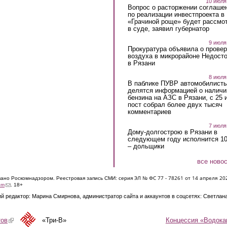
10 июля
Вопрос о расторжении соглаше
по реализации инвестпроекта в
«Грачиной роще» будет рассмо
в суде, заявил губернатор
9 июля
Прокуратура объявила о провер
воздуха в микрорайоне Недост
в Рязани
8 июля
В паблике ПУВР автомобилист
делятся информацией о наличи
бензина на АЗС в Рязани, с 25 
пост собрал более двух тысяч
комментариев
7 июля
Дому-долгострою в Рязани в
следующем году исполнится 10
– дольщики
все ново
ЭЛ № ФС 77 - 7826
1 от 14 апреля 20
овано Роскомнадзором. Реестровая запись СМИ: серия
(link sends e-mail)
om
. 18+
й редактор: Марина Смирнова, администратор сайта и аккаунтов в соцсетях: Светлан
Концессия «Водока
тов
(link is external)
«Три-В»