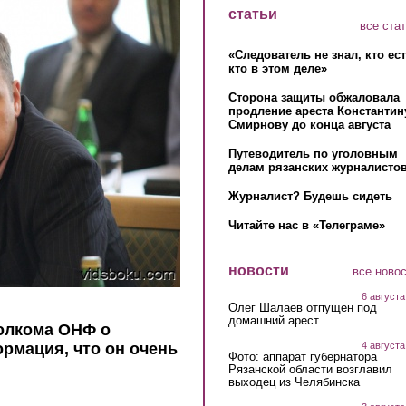
статьи
все ста
«Следователь не знал, кто ес
кто в этом деле»
Сторона защиты обжаловала
продление ареста Константин
Смирнову до конца августа
Путеводитель по уголовным
делам рязанских журналистов
Журналист? Будешь сидеть
Читайте нас в «Телеграме»
новости
все ново
6 августа
Олег Шалаев отпущен под
домашний арест
олкома ОНФ о
4 августа
рмация, что он очень
Фото: аппарат губернатора
Рязанской области возглавил
выходец из Челябинска