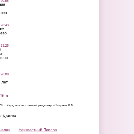
 20:55
ния
трен
 20:43
ке
оево
 23:25
ы
и
июня
 20:08
 лет
сти
20 г.
Учредитель, главный редактор - Смирнов К.М.
а Чудакова.
нала»
Неизвестный Павлов