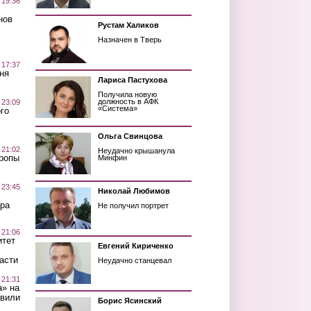
 19:36
нов
Рустам Халиков
Назначен в Тверь
 17:37
ня
Лариса Пастухова
Получила новую
должность в АФК
 23:09
«Система»
го
Ольга Свинцова
 21:02
Неудачно крышанула
Тропы
Минфин
 23:45
Николай Любимов
ра
Не получил портрет
 21:06
итет
Евгений Кириченко
асти
Неудачно станцевал
 21:31
а» на
авили
Борис Ясинский