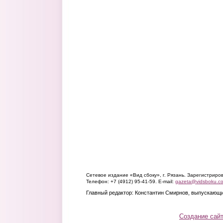
Сетевое издание «Вид сбоку», г. Рязань. Зарегистрир
Телефон: +7 (4912) 95-41-59. E-mail:
gazeta@vidsboku.c
Главный редактор: Константин Смирнов, выпускающи
Создание сай