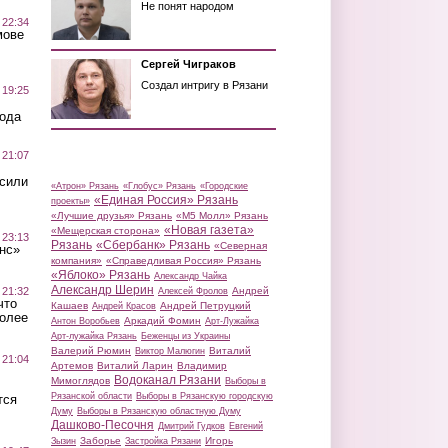
Не понят народом
 22:34
мове
Сергей Чиграков
Создал интригу в Рязани
 19:25
вода
 21:07
осили
«Атрон» Рязань
«Глобус» Рязань
«Городские
«Единая Россия» Рязань
проекты»
«Лучшие друзья» Рязань
«М5 Молл» Рязань
«Новая газета»
«Мещерская сторона»
 23:13
Рязань
«Сбербанк» Рязань
«Северная
нс»
компания»
«Справедливая Россия» Рязань
«Яблоко» Рязань
Александр Чайка
Александр Шерин
 21:32
Андрей
Алексей Фролов
что
Кашаев
Андрей Петруцкий
Андрей Красов
более
Аркадий Фомин
Антон Воробьев
Арт-Лужайка
Арт-лужайка Рязань
Беженцы из Украины
Валерий Рюмин
Виталий
Виктор Малюгин
 21:04
Артемов
Виталий Ларин
Владимир
Водоканал Рязани
Мимоглядов
Выборы в
Рязанской области
Выборы в Рязанскую городскую
тся
Думу
Выборы в Рязанскую областную Думу
Дашково-Песочня
Дмитрий Гудков
Евгений
Заборье
Игорь
Зызин
Застройка Рязани