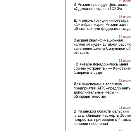
16 июля
В Рязани проведут фестиваль
«Сделано/рождён в СССР»
15 июля
Для реконструкции кинотеатра
«Октябрь» мэрия Рязани ждет
областных или федеральных де
14 июля
Высшая квалификационная
коллегия судей 17 июля рассмо
заявление Елены Сапуновой об
отставке
13 июля
«В январе понадобилось меня
срочно устранить» — Констант
Смирнов в суде
12 июля
Для обеспечения топливом
предприятий АПК «предпринят
дополнительные меры» -
облправительство
11 июля
В Рязанской области сельский
глава, сбивший насмерть 16-ле
подростка, приговорен к 7 года
колонии-поселения