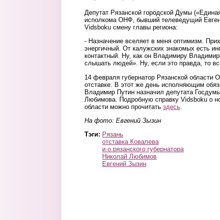
Депутат Рязанской городской Думы («Едина
исполкома ОНФ, бывший телеведущий Евген
Vidsboku смену главы региона:
- Назначение вселяет в меня оптимизм. При
энергичный. От калужских знакомых есть ин
контактный. Ну, как он Владимиру Владимир
слышать людей». Ну, если это правда, то вс
14 февраля губернатор Рязанской области 
отставке. В этот же день исполняющим обяз
Владимир Путин назначил депутата Госдумы
Любимова. Подробную справку Vidsboku о н
области можно прочитать
здесь
.
На фото: Евгений Зызин
Тэги:
Рязань
отставка Ковалева
и.о.рязанского губернатора
Николай Любимов
Евгений Зызин