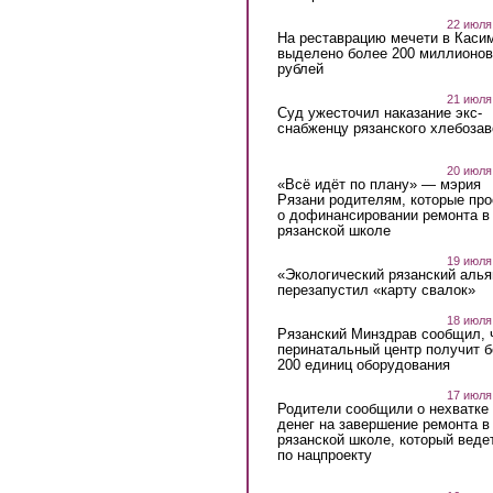
22 июля
На реставрацию мечети в Каси
выделено более 200 миллионов
рублей
21 июля
Суд ужесточил наказание экс-
снабженцу рязанского хлебоза
20 июля
«Всё идёт по плану» — мэрия
Рязани родителям, которые пр
о дофинансировании ремонта в
рязанской школе
19 июля
«Экологический рязанский алья
перезапустил «карту свалок»
18 июля
Рязанский Минздрав сообщил, 
перинатальный центр получит 
200 единиц оборудования
17 июля
Родители сообщили о нехватке
денег на завершение ремонта в
рязанской школе, который веде
по нацпроекту