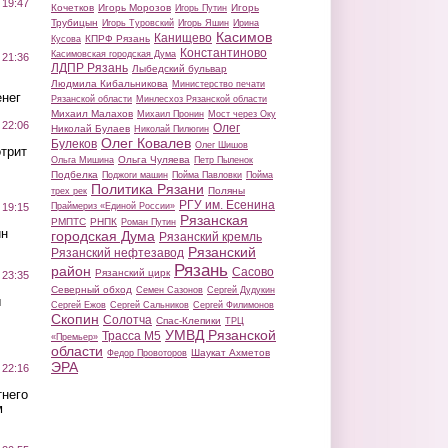
 19:47
Кочетков
Игорь Морозов
Игорь
Игорь Путин
Трубицын
Игорь Туровский
Игорь Яшин
Ирина
Касимов
Канищево
КПРФ Рязань
Кусова
Константиново
Касимовская городская Дума
 21:36
ЛДПР Рязань
Лыбедский бульвар
Людмила Кибальникова
Министерство печати
нег
Рязанской области
Минлесхоз Рязанской области
Михаил Малахов
Михаил Пронин
Мост через Оку
 22:06
Олег
Николай Булаев
Николай Пилюгин
Олег Ковалев
Булеков
Олег Шишов
трит
Ольга Чуляева
Ольга Мишина
Петр Пыленок
Подбелка
Поджоги машин
Пойма Павловки
Пойма
Политика Рязани
Поляны
трех рек
РГУ им. Есенина
Праймериз «Единой России»
 19:15
Рязанская
РМПТС
РНПК
Роман Путин
ин
городская Дума
Рязанский кремль
Рязанский
Рязанский нефтезавод
Рязань
район
Сасово
Рязанский цирк
 23:35
Северный обход
Семен Сазонов
Сергей Дудукин
ы
Сергей Ежов
Сергей Сальников
Сергей Филимонов
Скопин
Солотча
Спас-Клепики
ТРЦ
УМВД Рязанской
Трасса М5
«Премьер»
области
Шаукат Ахметов
Федор Провоторов
ЭРА
 22:16
тнего
м