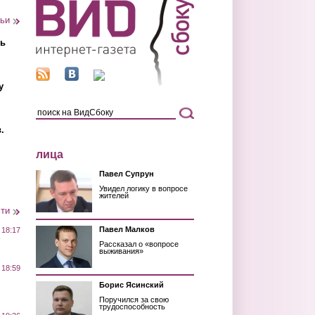
тьи
ть
у
.
лица
Павел Супрун
Увидел логику в вопросе
жителей
сти
Павел Малков
 18:17
Рассказал о «вопросе
выживания»
 18:59
Борис Ясинский
Поручился за свою
трудоспособность